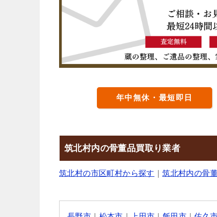
年中無休・最短即日
筑北村内の骨董品買取り業者
筑北村の市区町村から探す
｜
筑北村内の骨
長野市
｜
松本市
｜
上田市
｜
飯田市
｜
佐久