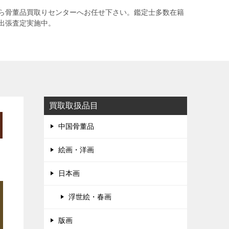
ら骨董品買取りセンターへお任せ下さい。鑑定士多数在籍
出張査定実施中。
買取取扱品目
中国骨董品
絵画・洋画
日本画
浮世絵・春画
版画