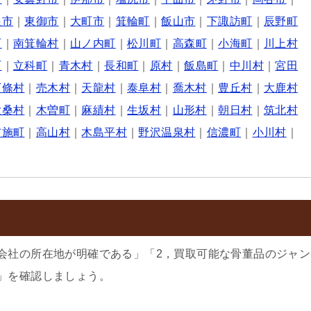
根市
｜
東御市
｜
大町市
｜
箕輪町
｜
飯山市
｜
下諏訪町
｜
辰野町
町
｜
南箕輪村
｜
山ノ内町
｜
松川町
｜
高森町
｜
小海町
｜
川上村
町
｜
立科町
｜
青木村
｜
長和町
｜
原村
｜
飯島町
｜
中川村
｜
宮田
下條村
｜
売木村
｜
天龍村
｜
泰阜村
｜
喬木村
｜
豊丘村
｜
大鹿村
大桑村
｜
木曽町
｜
麻績村
｜
生坂村
｜
山形村
｜
朝日村
｜
筑北村
布施町
｜
高山村
｜
木島平村
｜
野沢温泉村
｜
信濃町
｜
小川村
｜
会社の所在地が明確である」「2，買取可能な骨董品のジャン
」を確認しましょう。