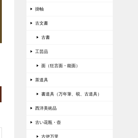
掛軸
古文書
古書
工芸品
面（狂言面・能面）
茶道具
書道具（万年筆、硯、古道具）
西洋美術品
古い花瓶・壺
古伊万里