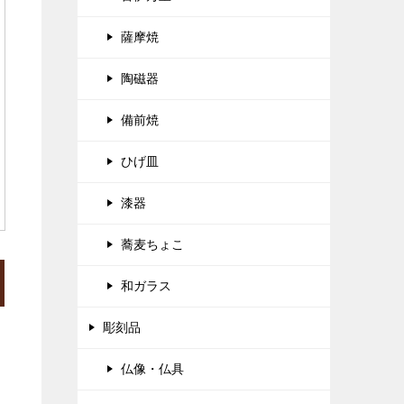
薩摩焼
陶磁器
備前焼
ひげ皿
漆器
蕎麦ちょこ
和ガラス
彫刻品
仏像・仏具