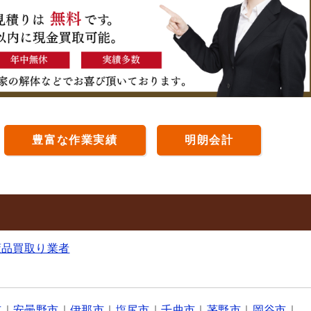
豊富な作業実績
明朗会計
董品買取り業者
市
｜
安曇野市
｜
伊那市
｜
塩尻市
｜
千曲市
｜
茅野市
｜
岡谷市
｜