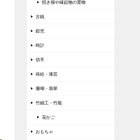
招き猫や縁起物の置物
古銭
鎧兜
時計
切手
蒔絵・漆芸
珊瑚・翡翠
竹細工・竹籠
花かご
おもちゃ