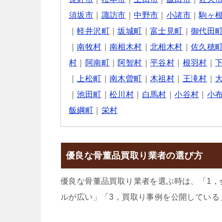
須坂市
｜
諏訪市
｜
中野市
｜
小諸市
｜
駒ヶ
｜
軽井沢町
｜
坂城町
｜
富士見町
｜
御代田
｜
南牧村
｜
南相木村
｜
北相木村
｜
佐久穂
村
｜
阿南町
｜
阿智村
｜
平谷村
｜
根羽村
｜
｜
上松町
｜
南木曽町
｜
木祖村
｜
王滝村
｜
｜
池田町
｜
松川村
｜
白馬村
｜
小谷村
｜
小
飯綱町
｜
栄村
優良な骨董品買取り業者の選び方
優良な骨董品買取り業者を選ぶ時は、「1，
ルが広い」「3，買取り事例を公開している