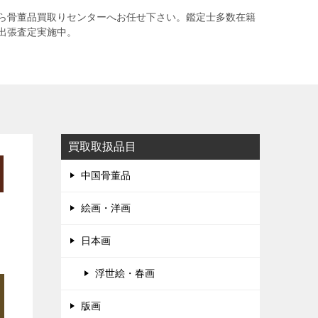
ら骨董品買取りセンターへお任せ下さい。鑑定士多数在籍
出張査定実施中。
買取取扱品目
中国骨董品
絵画・洋画
日本画
浮世絵・春画
版画