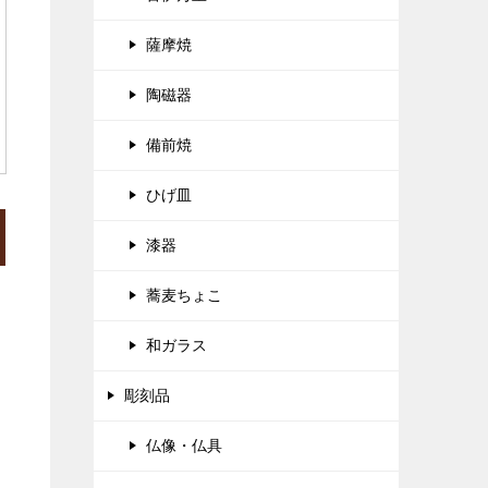
薩摩焼
陶磁器
備前焼
ひげ皿
漆器
蕎麦ちょこ
和ガラス
彫刻品
仏像・仏具