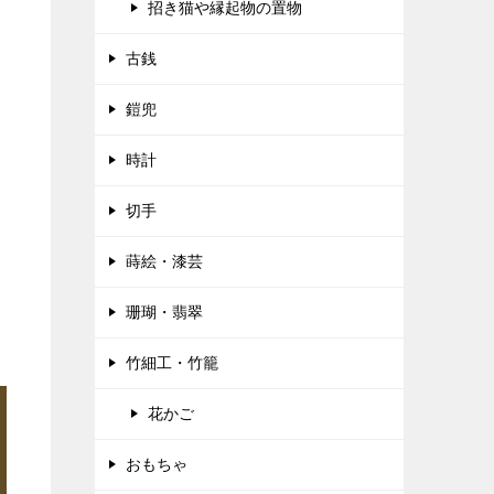
招き猫や縁起物の置物
古銭
鎧兜
時計
切手
蒔絵・漆芸
珊瑚・翡翠
竹細工・竹籠
花かご
おもちゃ