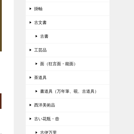
掛軸
古文書
古書
工芸品
面（狂言面・能面）
茶道具
書道具（万年筆、硯、古道具）
西洋美術品
古い花瓶・壺
古伊万里