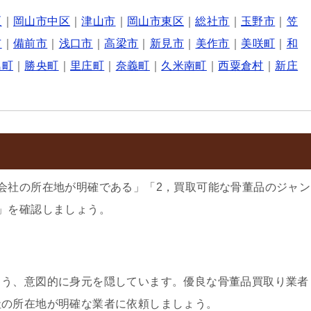
区
｜
岡山市中区
｜
津山市
｜
岡山市東区
｜
総社市
｜
玉野市
｜
笠
市
｜
備前市
｜
浅口市
｜
高梁市
｜
新見市
｜
美作市
｜
美咲町
｜
和
島町
｜
勝央町
｜
里庄町
｜
奈義町
｜
久米南町
｜
西粟倉村
｜
新庄
会社の所在地が明確である」「2，買取可能な骨董品のジャン
」を確認しましょう。
よう、意図的に身元を隠しています。優良な骨董品買取り業者
社の所在地が明確な業者に依頼しましょう。