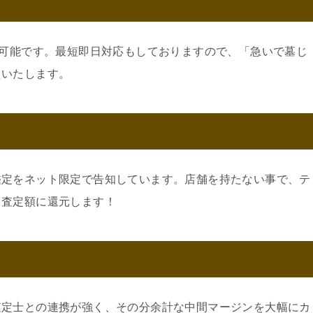
可
約可能です。最短即日対応もしておりますので、「急いで墓じ
えいたします。
鑑定をネット限定で告知しています。店舗を持たない事で、テ
。査定額に還元します！
査定士との連携が強く、その分余計な中間マージンを大幅にカ