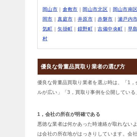
岡山市
｜
倉敷市
｜
岡山市北区
｜
岡山市南
岡市
｜
真庭市
｜
井原市
｜
赤磐市
｜
瀬戸内
気町
｜
矢掛町
｜
鏡野町
｜
吉備中央町
｜
早
村
優良な骨董品買取り業者の選び方
優良な骨董品買取り業者を選ぶ時は、「1，
ルが広い」「3，買取り事例を公開している
1，会社の所在が明確である
悪徳な業者は何かあった時連絡が取れない
は会社の所在地がはっきりしています。会