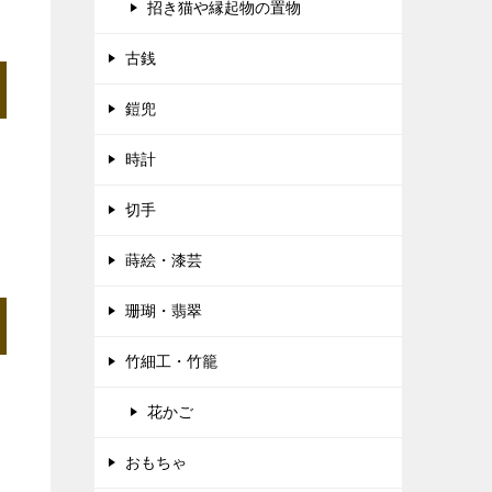
招き猫や縁起物の置物
古銭
鎧兜
時計
切手
蒔絵・漆芸
珊瑚・翡翠
竹細工・竹籠
花かご
おもちゃ