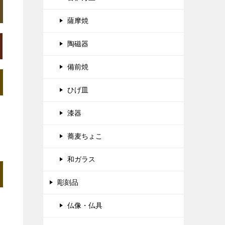
薩摩焼
陶磁器
備前焼
ひげ皿
漆器
蕎麦ちょこ
和ガラス
彫刻品
仏像・仏具