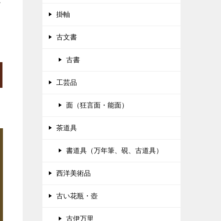
が
掛軸
古文書
古書
工芸品
面（狂言面・能面）
茶道具
書道具（万年筆、硯、古道具）
西洋美術品
古い花瓶・壺
古伊万里