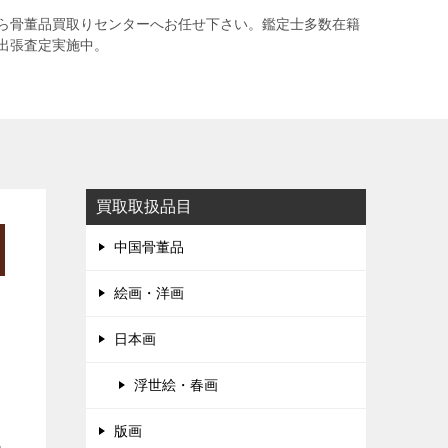
ら骨董品買取りセンターへお任せ下さい。鑑定士多数在籍
出張査定実施中。
買取取扱品目
中国骨董品
絵画・洋画
日本画
浮世絵・春画
版画