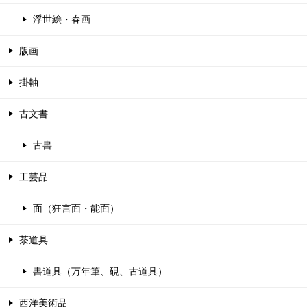
浮世絵・春画
版画
掛軸
古文書
古書
工芸品
面（狂言面・能面）
茶道具
書道具（万年筆、硯、古道具）
西洋美術品