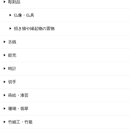
彫刻品
仏像・仏具
招き猫や縁起物の置物
古銭
鎧兜
時計
切手
蒔絵・漆芸
珊瑚・翡翠
竹細工・竹籠