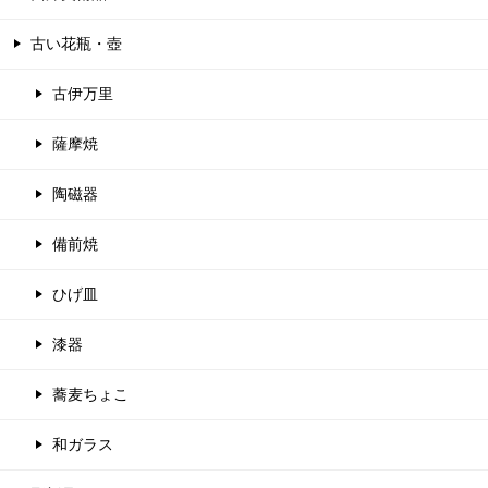
古い花瓶・壺
古伊万里
薩摩焼
陶磁器
備前焼
ひげ皿
漆器
蕎麦ちょこ
和ガラス