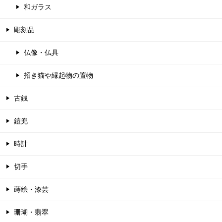
和ガラス
彫刻品
仏像・仏具
招き猫や縁起物の置物
古銭
鎧兜
時計
切手
蒔絵・漆芸
珊瑚・翡翠