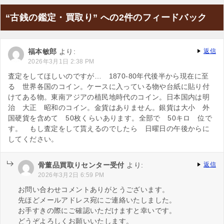
“古銭の鑑定・買取り” への2件のフィードバック
福本敏郎
より:
返信
2026年3月1日 2:38 PM
査定をしてほしいのですが… 1870-80年代後半から現在に至
る 世界各国のコイン。ケースに入っている物や台紙に貼り付
けてある物。東南アジアの植民地時代のコイン。日本国内は明
治 大正 昭和のコイン。金貨はありません。銀貨は大小 外
国硬貨を含めて 50枚くらいあります。全部で 50キロ 位で
す。 もし査定をして貰えるのでしたら 日曜日の午後からに
してください。
骨董品買取りセンター受付
より:
返信
2026年3月2日 6:59 PM
お問い合わせコメントありがとうございます。
先ほどメールアドレス宛にご連絡いたしました。
お手すきの際にご確認いただけますと幸いです。
どうぞよろしくお願いいたします。