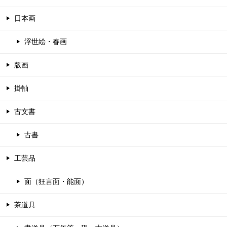
日本画
浮世絵・春画
版画
掛軸
古文書
古書
工芸品
面（狂言面・能面）
茶道具