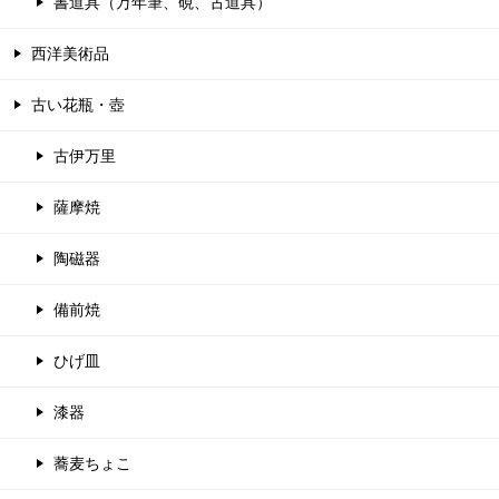
書道具（万年筆、硯、古道具）
西洋美術品
古い花瓶・壺
古伊万里
薩摩焼
陶磁器
備前焼
ひげ皿
漆器
蕎麦ちょこ