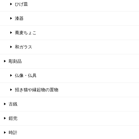
ひげ皿
漆器
蕎麦ちょこ
和ガラス
彫刻品
仏像・仏具
招き猫や縁起物の置物
古銭
鎧兜
時計