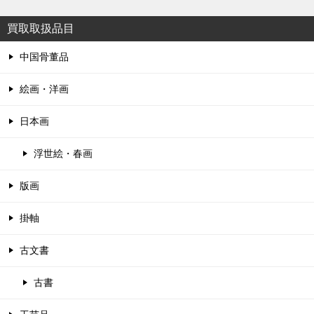
買取取扱品目
中国骨董品
絵画・洋画
日本画
浮世絵・春画
版画
掛軸
古文書
古書