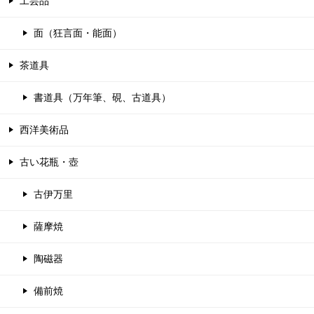
工芸品
面（狂言面・能面）
茶道具
書道具（万年筆、硯、古道具）
西洋美術品
古い花瓶・壺
古伊万里
薩摩焼
陶磁器
備前焼