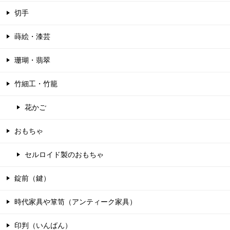
切手
蒔絵・漆芸
珊瑚・翡翠
竹細工・竹籠
花かご
おもちゃ
セルロイド製のおもちゃ
錠前（鍵）
時代家具や箪笥（アンティーク家具）
印判（いんばん）