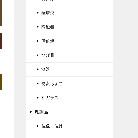
薩摩焼
陶磁器
備前焼
ひげ皿
漆器
蕎麦ちょこ
和ガラス
彫刻品
仏像・仏具