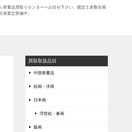
ら骨董品買取りセンターへお任せ下さい。鑑定士多数在籍
出張査定実施中。
買取取扱品目
中国骨董品
絵画・洋画
日本画
浮世絵・春画
版画