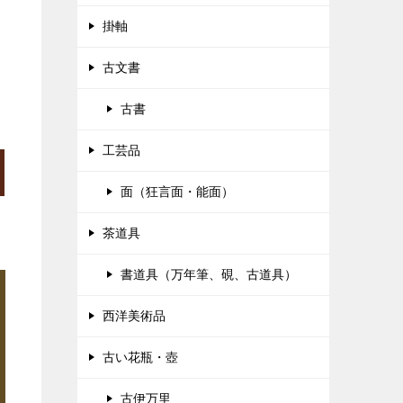
掛軸
古文書
古書
工芸品
面（狂言面・能面）
茶道具
書道具（万年筆、硯、古道具）
西洋美術品
古い花瓶・壺
古伊万里