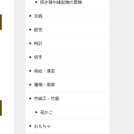
招き猫や縁起物の置物
古銭
鎧兜
時計
切手
蒔絵・漆芸
珊瑚・翡翠
竹細工・竹籠
花かご
おもちゃ