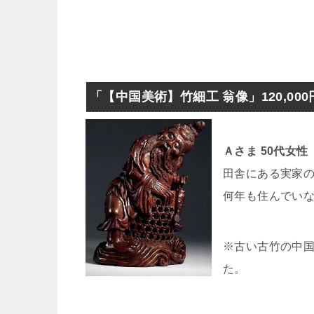
「【中国美術】竹細工 翁像」120,000
Ａさま 50代女性
田舎にある実家
何年も住んでい
※古い古竹の中国
た。