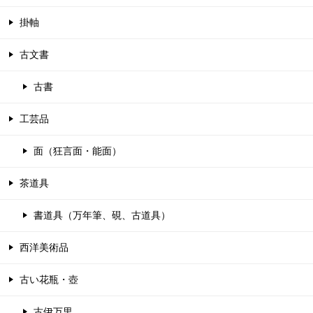
掛軸
古文書
古書
工芸品
面（狂言面・能面）
茶道具
書道具（万年筆、硯、古道具）
西洋美術品
古い花瓶・壺
古伊万里