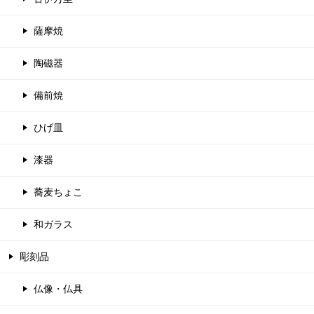
薩摩焼
陶磁器
備前焼
ひげ皿
漆器
蕎麦ちょこ
和ガラス
彫刻品
仏像・仏具