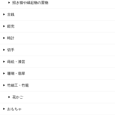
招き猫や縁起物の置物
古銭
鎧兜
時計
切手
蒔絵・漆芸
珊瑚・翡翠
竹細工・竹籠
花かご
おもちゃ