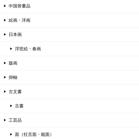
中国骨董品
絵画・洋画
日本画
浮世絵・春画
版画
掛軸
古文書
古書
工芸品
面（狂言面・能面）