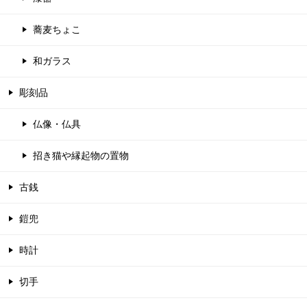
蕎麦ちょこ
和ガラス
彫刻品
仏像・仏具
招き猫や縁起物の置物
古銭
鎧兜
時計
切手