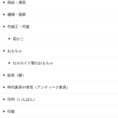
蒔絵・漆芸
珊瑚・翡翠
竹細工・竹籠
花かご
おもちゃ
セルロイド製のおもちゃ
錠前（鍵）
時代家具や箪笥（アンティーク家具）
印判（いんばん）
印籠