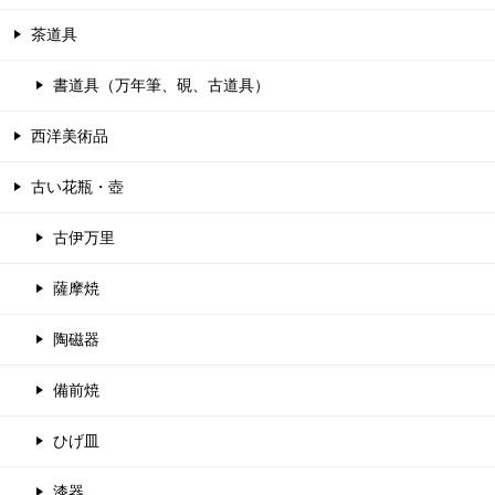
茶道具
書道具（万年筆、硯、古道具）
西洋美術品
古い花瓶・壺
古伊万里
薩摩焼
陶磁器
備前焼
ひげ皿
漆器