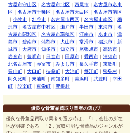
古屋市守山区
｜
名古屋市北区
｜
西尾市
｜
名古屋市名東
区
｜
名古屋市千種区
｜
名古屋市天白区
｜
名古屋市港区
｜
小牧市
｜
刈谷市
｜
名古屋市西区
｜
名古屋市南区
｜
稲
沢市
｜
名古屋市中村区
｜
瀬戸市
｜
半田市
｜
東海市
｜
名
古屋市昭和区
｜
名古屋市瑞穂区
｜
江南市
｜
あま市
｜
津
島市
｜
碧南市
｜
蒲郡市
｜
犬山市
｜
常滑市
｜
稲沢市
｜
新
城市
｜
大府市
｜
知多市
｜
知立市
｜
尾張旭市
｜
高浜市
｜
岩倉市
｜
豊明市
｜
日進市
｜
田原市
｜
愛西市
｜
清須市
｜
北名古屋市
｜
弥富市
｜
みよし市
｜
長久手市
｜
東郷町
｜
豊山町
｜
大口町
｜
扶桑町
｜
大治町
｜
蟹江町
｜
飛島村
｜
阿久比町
｜
東浦町
｜
南知多町
｜
美浜町
｜
武豊町
｜
幸田
町
｜
設楽町
｜
東栄町
｜
豊根村
優良な骨董品買取り業者の選び方
優良な骨董品買取り業者を選ぶ時は、「1，会社の所在
地が明確である」「2，買取可能な骨董品のジャンルが