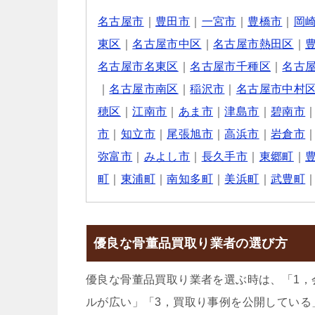
名古屋市
｜
豊田市
｜
一宮市
｜
豊橋市
｜
岡
東区
｜
名古屋市中区
｜
名古屋市熱田区
｜
名古屋市名東区
｜
名古屋市千種区
｜
名古
｜
名古屋市南区
｜
稲沢市
｜
名古屋市中村
穂区
｜
江南市
｜
あま市
｜
津島市
｜
碧南市
市
｜
知立市
｜
尾張旭市
｜
高浜市
｜
岩倉市
弥富市
｜
みよし市
｜
長久手市
｜
東郷町
｜
町
｜
東浦町
｜
南知多町
｜
美浜町
｜
武豊町
優良な骨董品買取り業者の選び方
優良な骨董品買取り業者を選ぶ時は、「1，
ルが広い」「3，買取り事例を公開している