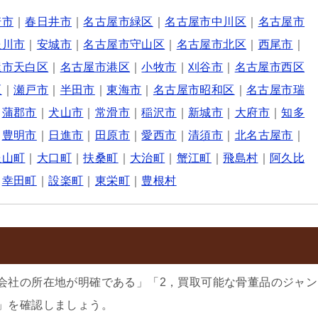
崎市
｜
春日井市
｜
名古屋市緑区
｜
名古屋市中川区
｜
名古屋市
豊川市
｜
安城市
｜
名古屋市守山区
｜
名古屋市北区
｜
西尾市
｜
屋市天白区
｜
名古屋市港区
｜
小牧市
｜
刈谷市
｜
名古屋市西区
区
｜
瀬戸市
｜
半田市
｜
東海市
｜
名古屋市昭和区
｜
名古屋市瑞
｜
蒲郡市
｜
犬山市
｜
常滑市
｜
稲沢市
｜
新城市
｜
大府市
｜
知多
｜
豊明市
｜
日進市
｜
田原市
｜
愛西市
｜
清須市
｜
北名古屋市
｜
豊山町
｜
大口町
｜
扶桑町
｜
大治町
｜
蟹江町
｜
飛島村
｜
阿久比
｜
幸田町
｜
設楽町
｜
東栄町
｜
豊根村
会社の所在地が明確である」「2，買取可能な骨董品のジャン
」を確認しましょう。