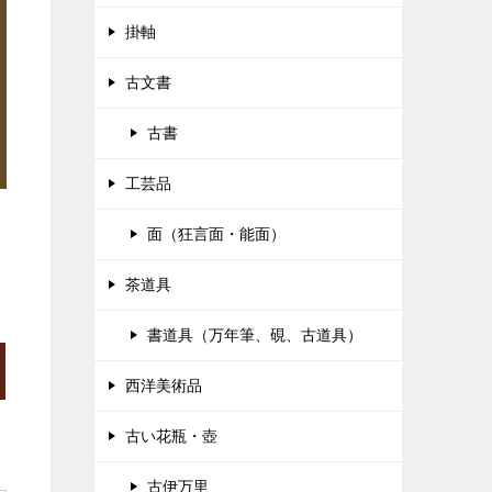
掛軸
古文書
古書
工芸品
面（狂言面・能面）
茶道具
書道具（万年筆、硯、古道具）
西洋美術品
古い花瓶・壺
古伊万里