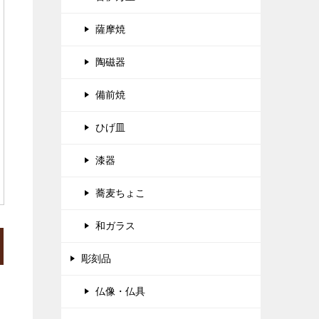
薩摩焼
陶磁器
備前焼
ひげ皿
漆器
蕎麦ちょこ
和ガラス
彫刻品
仏像・仏具