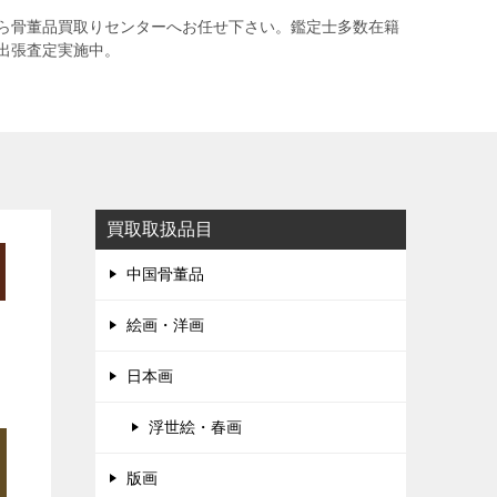
ら骨董品買取りセンターへお任せ下さい。鑑定士多数在籍
出張査定実施中。
買取取扱品目
中国骨董品
絵画・洋画
日本画
浮世絵・春画
版画