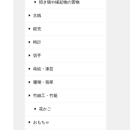
招き猫や縁起物の置物
古銭
鎧兜
時計
切手
蒔絵・漆芸
珊瑚・翡翠
竹細工・竹籠
花かご
おもちゃ