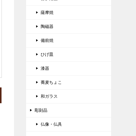
薩摩焼
陶磁器
備前焼
ひげ皿
漆器
蕎麦ちょこ
和ガラス
彫刻品
仏像・仏具