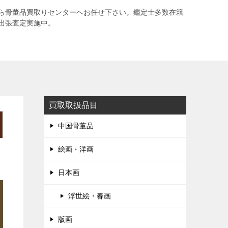
ら骨董品買取りセンターへお任せ下さい。鑑定士多数在籍
出張査定実施中。
買取取扱品目
中国骨董品
絵画・洋画
日本画
浮世絵・春画
版画