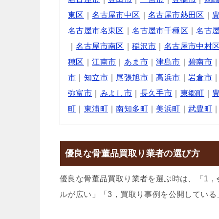
東区
｜
名古屋市中区
｜
名古屋市熱田区
｜
名古屋市名東区
｜
名古屋市千種区
｜
名古
｜
名古屋市南区
｜
稲沢市
｜
名古屋市中村
穂区
｜
江南市
｜
あま市
｜
津島市
｜
碧南市
市
｜
知立市
｜
尾張旭市
｜
高浜市
｜
岩倉市
弥富市
｜
みよし市
｜
長久手市
｜
東郷町
｜
町
｜
東浦町
｜
南知多町
｜
美浜町
｜
武豊町
優良な骨董品買取り業者の選び方
優良な骨董品買取り業者を選ぶ時は、「1，
ルが広い」「3，買取り事例を公開している