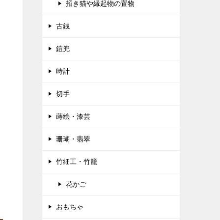
招き猫や縁起物の置物
古銭
鎧兜
時計
切手
蒔絵・漆芸
珊瑚・翡翠
竹細工・竹籠
花かご
おもちゃ