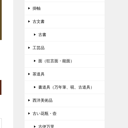
掛軸
古文書
古書
工芸品
面（狂言面・能面）
茶道具
書道具（万年筆、硯、古道具）
西洋美術品
古い花瓶・壺
古伊万里