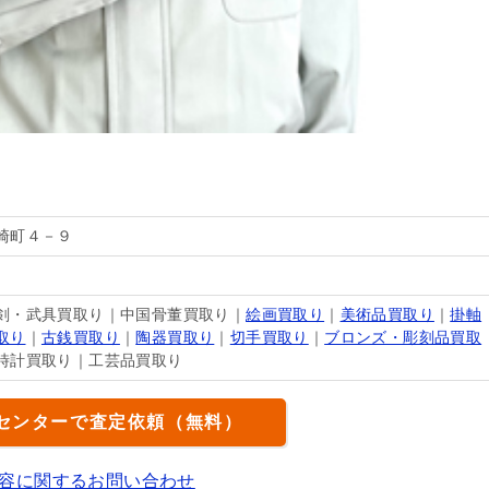
崎町４－９
剣・武具買取り｜中国骨董買取り｜
絵画買取り
｜
美術品買取り
｜
掛軸
取り
｜
古銭買取り
｜
陶器買取り
｜
切手買取り
｜
ブロンズ・彫刻品買取
時計買取り｜工芸品買取り
センターで査定依頼（無料）
容に関するお問い合わせ