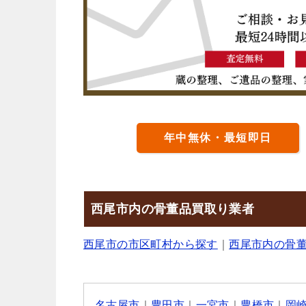
年中無休・最短即日
西尾市内の骨董品買取り業者
西尾市の市区町村から探す
｜
西尾市内の骨
名古屋市
｜
豊田市
｜
一宮市
｜
豊橋市
｜
岡