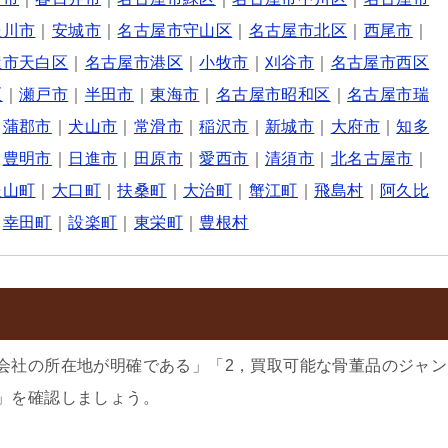
豊川市
｜
安城市
｜
名古屋市守山区
｜
名古屋市北区
｜
西尾市
｜
屋市天白区
｜
名古屋市港区
｜
小牧市
｜
刈谷市
｜
名古屋市西区
区
｜
瀬戸市
｜
半田市
｜
東海市
｜
名古屋市昭和区
｜
名古屋市瑞
｜
蒲郡市
｜
犬山市
｜
常滑市
｜
稲沢市
｜
新城市
｜
大府市
｜
知多
｜
豊明市
｜
日進市
｜
田原市
｜
愛西市
｜
清須市
｜
北名古屋市
｜
豊山町
｜
大口町
｜
扶桑町
｜
大治町
｜
蟹江町
｜
飛島村
｜
阿久比
｜
幸田町
｜
設楽町
｜
東栄町
｜
豊根村
会社の所在地が明確である」「2，買取可能な骨董品のジャン
」を確認しましょう。