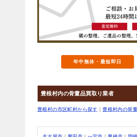
年中無休・最短即日
豊根村内の骨董品買取り業者
豊根村の市区町村から探す
｜
豊根村内の骨
名古屋市
｜
豊田市
｜
一宮市
｜
豊橋市
｜
岡