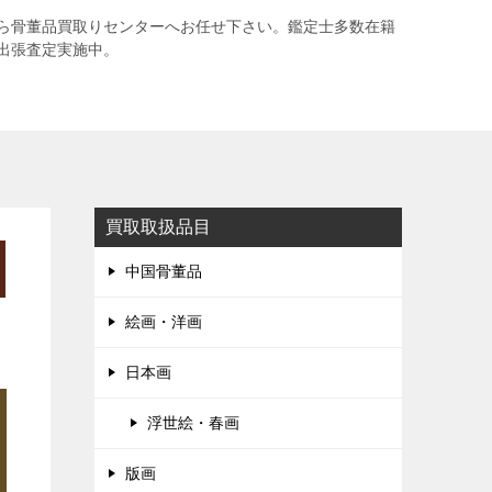
ら骨董品買取りセンターへお任せ下さい。鑑定士多数在籍
出張査定実施中。
買取取扱品目
中国骨董品
絵画・洋画
日本画
浮世絵・春画
版画