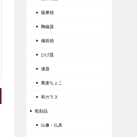
薩摩焼
陶磁器
備前焼
ひげ皿
漆器
蕎麦ちょこ
和ガラス
彫刻品
仏像・仏具