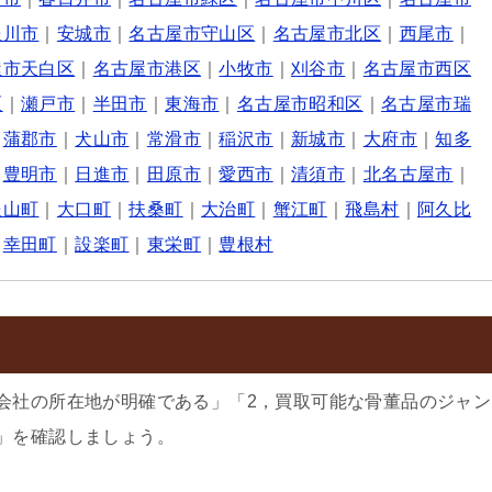
豊川市
｜
安城市
｜
名古屋市守山区
｜
名古屋市北区
｜
西尾市
｜
屋市天白区
｜
名古屋市港区
｜
小牧市
｜
刈谷市
｜
名古屋市西区
区
｜
瀬戸市
｜
半田市
｜
東海市
｜
名古屋市昭和区
｜
名古屋市瑞
｜
蒲郡市
｜
犬山市
｜
常滑市
｜
稲沢市
｜
新城市
｜
大府市
｜
知多
｜
豊明市
｜
日進市
｜
田原市
｜
愛西市
｜
清須市
｜
北名古屋市
｜
豊山町
｜
大口町
｜
扶桑町
｜
大治町
｜
蟹江町
｜
飛島村
｜
阿久比
｜
幸田町
｜
設楽町
｜
東栄町
｜
豊根村
会社の所在地が明確である」「2，買取可能な骨董品のジャン
」を確認しましょう。