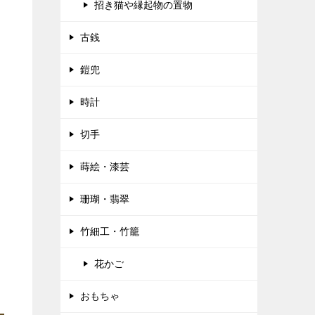
招き猫や縁起物の置物
古銭
鎧兜
時計
切手
蒔絵・漆芸
珊瑚・翡翠
竹細工・竹籠
花かご
おもちゃ