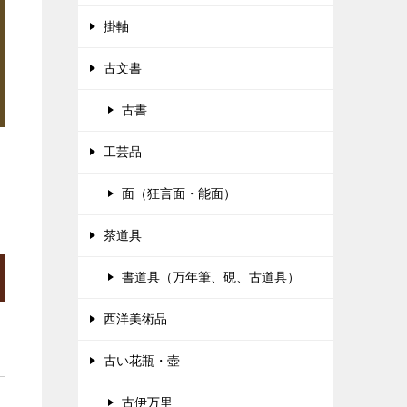
掛軸
古文書
古書
工芸品
面（狂言面・能面）
茶道具
書道具（万年筆、硯、古道具）
西洋美術品
古い花瓶・壺
古伊万里