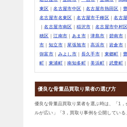
東区
｜
名古屋市中区
｜
名古屋市熱田区
｜
名古屋市名東区
｜
名古屋市千種区
｜
名古
｜
名古屋市南区
｜
稲沢市
｜
名古屋市中村
穂区
｜
江南市
｜
あま市
｜
津島市
｜
碧南市
市
｜
知立市
｜
尾張旭市
｜
高浜市
｜
岩倉市
弥富市
｜
みよし市
｜
長久手市
｜
東郷町
｜
町
｜
東浦町
｜
南知多町
｜
美浜町
｜
武豊町
優良な骨董品買取り業者の選び方
優良な骨董品買取り業者を選ぶ時は、「1，
ルが広い」「3，買取り事例を公開している