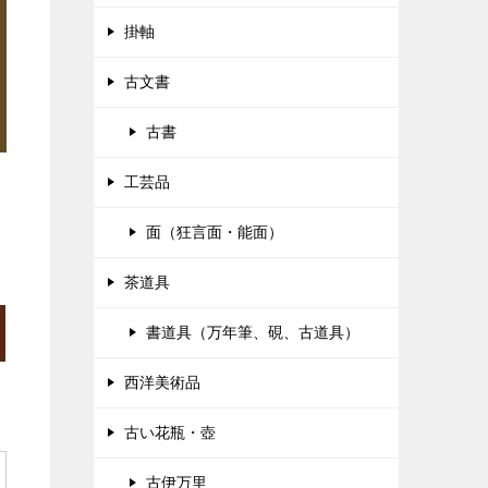
掛軸
古文書
古書
工芸品
面（狂言面・能面）
茶道具
書道具（万年筆、硯、古道具）
西洋美術品
古い花瓶・壺
古伊万里