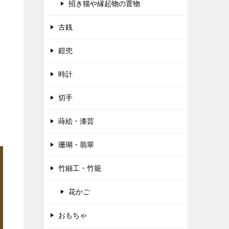
招き猫や縁起物の置物
古銭
鎧兜
時計
切手
蒔絵・漆芸
珊瑚・翡翠
竹細工・竹籠
花かご
おもちゃ