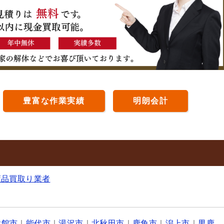
豊富な作業実績
明朗会計
董品買取り業者
大館市
｜
能代市
｜
湯沢市
｜
北秋田市
｜
鹿角市
｜
潟上市
｜
男鹿