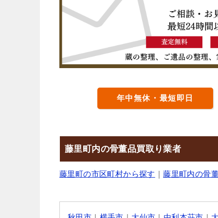
年中無休・最短即日
藤里町内の骨董品買取り業者
藤里町の市区町村から探す
｜
藤里町内の骨
秋田市
｜
横手市
｜
大仙市
｜
由利本荘市
｜