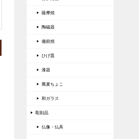
薩摩焼
陶磁器
備前焼
ひげ皿
漆器
蕎麦ちょこ
和ガラス
彫刻品
仏像・仏具