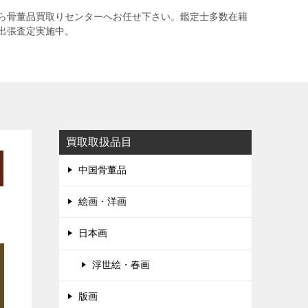
ら骨董品買取りセンターへお任せ下さい。鑑定士多数在籍
出張査定実施中。
買取取扱品目
中国骨董品
絵画・洋画
日本画
浮世絵・春画
版画