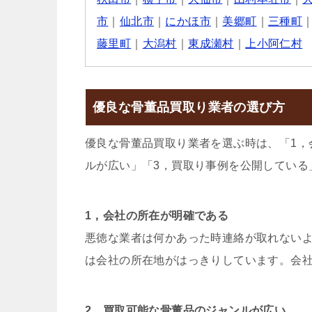
市
｜
仙北市
｜
にかほ市
｜
美郷町
｜
三種町
藤里町
｜
大潟村
｜
東成瀬村
｜
上小阿仁村
優良な骨董品買取り業者の選び方
優良な骨董品買取り業者を選ぶ時は、「1，
ルが広い」「3，買取り事例を公開している
1，会社の所在が明確である
悪徳な業者は何かあった時連絡が取れない
は会社の所在地がはっきりしています。会
2，買取可能な骨董品のジャンルが広い