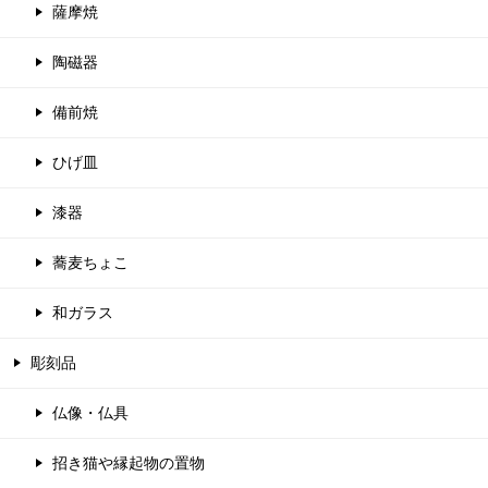
薩摩焼
陶磁器
備前焼
ひげ皿
漆器
蕎麦ちょこ
和ガラス
彫刻品
仏像・仏具
招き猫や縁起物の置物