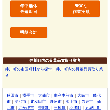
年中無休
豊富な
最短即日
作業実績
明朗会計
井川町内の骨董品買取り業者
井川町の市区町村から探す
｜
井川町内の骨董品買取り業
者
秋田市
｜
横手市
｜
大仙市
｜
由利本荘市
｜
大館市
｜
能代
市
｜
湯沢市
｜
北秋田市
｜
鹿角市
｜
潟上市
｜
男鹿市
｜
仙
北市
｜
にかほ市
｜
美郷町
｜
三種町
｜
羽後町
｜
五城目町