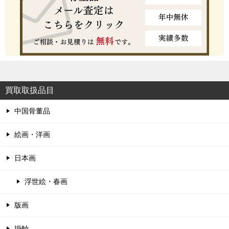
買取取扱品目
中国骨董品
絵画・洋画
日本画
浮世絵・春画
版画
掛軸