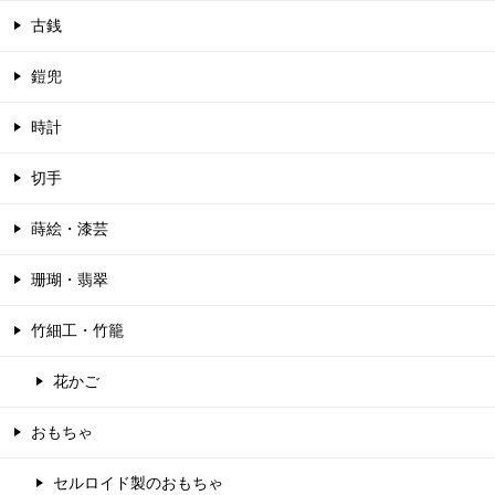
古銭
鎧兜
時計
切手
蒔絵・漆芸
珊瑚・翡翠
竹細工・竹籠
花かご
おもちゃ
セルロイド製のおもちゃ