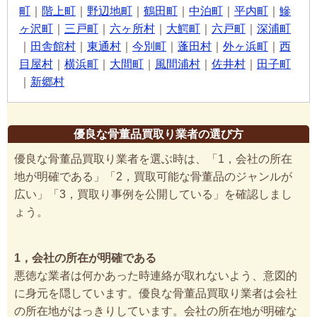
町
｜
階上町
｜
野辺地町
｜
鶴田町
｜
中泊町
｜
平内町
｜
鰺
ヶ沢町
｜
三戸町
｜
六ヶ所村
｜
大鰐町
｜
六戸町
｜
深浦町
｜
田舎館村
｜
東通村
｜
今別町
｜
蓬田村
｜
外ヶ浜町
｜
西
目屋村
｜
横浜町
｜
大間町
｜
風間浦村
｜
佐井村
｜
田子町
｜
新郷村
優良な骨董品買取り業者の選び方
優良な骨董品買取り業者を選ぶ時は、「1，会社の所在
地が明確である」「2，買取可能な骨董品のジャンルが
広い」「3，買取り事例を公開している」を確認しまし
ょう。
1，会社の所在が明確である
悪徳な業者は何かあった時連絡が取れないよう、意図的
に身元を隠しています。優良な骨董品買取り業者は会社
の所在地がはっきりしています。会社の所在地が明確な