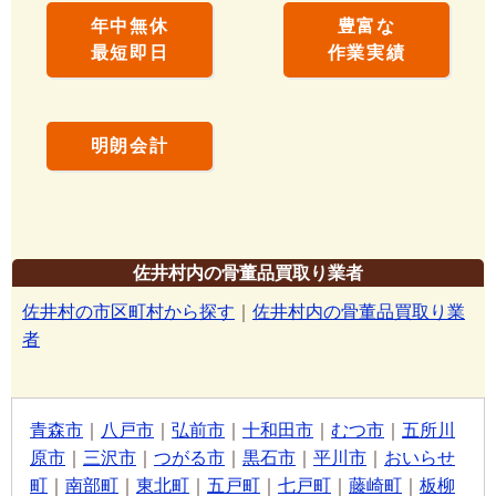
年中無休
豊富な
最短即日
作業実績
明朗会計
佐井村内の骨董品買取り業者
佐井村の市区町村から探す
｜
佐井村内の骨董品買取り業
者
青森市
｜
八戸市
｜
弘前市
｜
十和田市
｜
むつ市
｜
五所川
原市
｜
三沢市
｜
つがる市
｜
黒石市
｜
平川市
｜
おいらせ
町
｜
南部町
｜
東北町
｜
五戸町
｜
七戸町
｜
藤崎町
｜
板柳