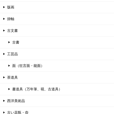
版画
掛軸
古文書
古書
工芸品
面（狂言面・能面）
茶道具
書道具（万年筆、硯、古道具）
西洋美術品
古い花瓶・壺