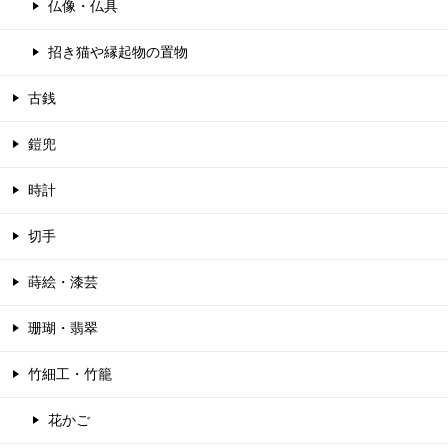
仏像・仏具
招き猫や縁起物の置物
古銭
鎧兜
時計
切手
蒔絵・漆芸
珊瑚・翡翠
竹細工・竹籠
花かご