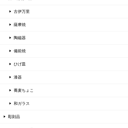
古伊万里
薩摩焼
陶磁器
備前焼
ひげ皿
漆器
蕎麦ちょこ
和ガラス
彫刻品