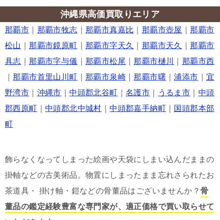
沖縄県高価買取りエリア
那覇市
｜
那覇市牧志
｜
那覇市真嘉比
｜
那覇市壺屋
｜
那覇市
松山
｜
那覇市鏡原町
｜
那覇市字天久
｜
那覇市天久
｜
那覇市
具志
｜
那覇市字与儀
｜
那覇市松尾
｜
那覇市樋川
｜
那覇市西
｜
那覇市首里山川町
｜
那覇市泉崎
｜
那覇市曙
｜
浦添市
｜
宜
野湾市
｜
沖縄市
｜
中頭郡北谷町
｜
名護市
｜
うるま市
｜
中頭
郡西原町
｜
中頭郡北中城村
｜
中頭郡嘉手納町
｜
国頭郡本部
町
飾らなくなってしまった絵画や天袋にしまい込んだままの
掛軸などの古美術品。物置にしまったまま忘れさられたお
茶道具・ 掛け軸・鎧などの骨董品はございませんか？
骨
董品の鑑定経験豊富な専門家が、適正価格で買い取らせて