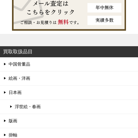
買取取扱品目
中国骨董品
絵画・洋画
日本画
浮世絵・春画
版画
掛軸