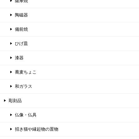
薩摩焼
陶磁器
備前焼
ひげ皿
漆器
蕎麦ちょこ
和ガラス
彫刻品
仏像・仏具
招き猫や縁起物の置物