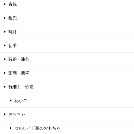
古銭
鎧兜
時計
切手
蒔絵・漆芸
珊瑚・翡翠
竹細工・竹籠
花かご
おもちゃ
セルロイド製のおもちゃ