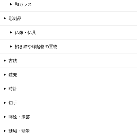
和ガラス
彫刻品
仏像・仏具
招き猫や縁起物の置物
古銭
鎧兜
時計
切手
蒔絵・漆芸
珊瑚・翡翠