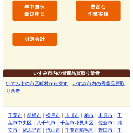
年中無休
豊富な
最短即日
作業実績
明朗会計
いすみ市内の骨董品買取り業者
いすみ市の市区町村から探す
｜
いすみ市内の骨董品買取
り業者
千葉市
｜
船橋市
｜
松戸市
｜
市川市
｜
柏市
｜
市原市
｜
千
葉市中央区
｜
八千代市
｜
千葉市花見川区
｜
佐倉市
｜
浦
安市
｜
習志野市
｜
流山市
｜
千葉市稲毛区
｜
野田市
｜
千