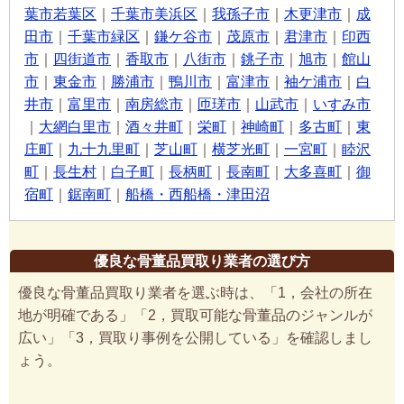
葉市若葉区
｜
千葉市美浜区
｜
我孫子市
｜
木更津市
｜
成
田市
｜
千葉市緑区
｜
鎌ケ谷市
｜
茂原市
｜
君津市
｜
印西
市
｜
四街道市
｜
香取市
｜
八街市
｜
銚子市
｜
旭市
｜
館山
市
｜
東金市
｜
勝浦市
｜
鴨川市
｜
富津市
｜
袖ケ浦市
｜
白
井市
｜
富里市
｜
南房総市
｜
匝瑳市
｜
山武市
｜
いすみ市
｜
大網白里市
｜
酒々井町
｜
栄町
｜
神崎町
｜
多古町
｜
東
庄町
｜
九十九里町
｜
芝山町
｜
横芝光町
｜
一宮町
｜
睦沢
町
｜
長生村
｜
白子町
｜
長柄町
｜
長南町
｜
大多喜町
｜
御
宿町
｜
鋸南町
｜
船橋・西船橋・津田沼
優良な骨董品買取り業者の選び方
優良な骨董品買取り業者を選ぶ時は、「1，会社の所在
地が明確である」「2，買取可能な骨董品のジャンルが
広い」「3，買取り事例を公開している」を確認しまし
ょう。