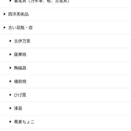
書道具（万年筆、硯、古道具）
西洋美術品
古い花瓶・壺
古伊万里
薩摩焼
陶磁器
備前焼
ひげ皿
漆器
蕎麦ちょこ