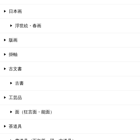
日本画
浮世絵・春画
版画
掛軸
古文書
古書
工芸品
面（狂言面・能面）
茶道具