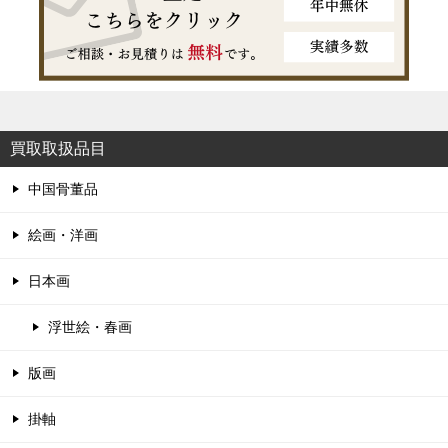
買取取扱品目
中国骨董品
絵画・洋画
日本画
浮世絵・春画
版画
掛軸