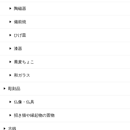
陶磁器
備前焼
ひげ皿
漆器
蕎麦ちょこ
和ガラス
彫刻品
仏像・仏具
招き猫や縁起物の置物
古銭