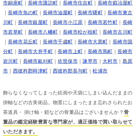
市銅座町
｜
長崎市諏訪町
｜
長崎市住吉町
｜
長崎市鍛冶屋町
｜
長崎市魚の町
｜
長崎市油屋町
｜
長崎市曙町
｜
長崎市東古
川町
｜
長崎市銀屋町
｜
長崎市小江原
｜
長崎市若竹町
｜
長崎
市若草町
｜
長崎市八幡町
｜
長崎市松が枝町
｜
長崎市古川町
｜
長崎市花丘町
｜
長崎市千歳町
｜
長崎市大黒町
｜
長崎市国
分町
｜
長崎市大井手町
｜
長崎市上町
｜
長崎市馬町
｜
長崎市
岩川町
｜
長崎市畝刈町
｜
佐世保市
｜
諫早市
｜
大村市
｜
島原
市
｜
西彼杵郡時津町
｜
西彼杵郡長与町
｜
松浦市
飾らなくなってしまった絵画や天袋にしまい込んだままの
掛軸などの古美術品。物置にしまったまま忘れさられたお
茶道具・ 掛け軸・鎧などの骨董品はございませんか？
骨
董品の鑑定経験豊富な専門家が、適正価格で買い取らせて
いただきます。