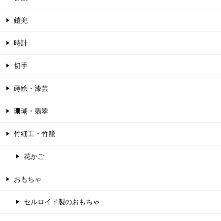
鎧兜
時計
切手
蒔絵・漆芸
珊瑚・翡翠
竹細工・竹籠
花かご
おもちゃ
セルロイド製のおもちゃ