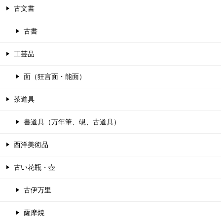
古文書
古書
工芸品
面（狂言面・能面）
茶道具
書道具（万年筆、硯、古道具）
西洋美術品
古い花瓶・壺
古伊万里
薩摩焼