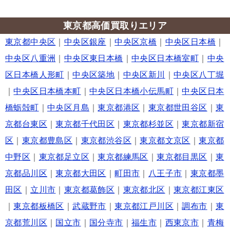
東京都高価買取りエリア
東京都中央区
｜
中央区銀座
｜
中央区京橋
｜
中央区日本橋
｜
中央区八重洲
｜
中央区東日本橋
｜
中央区日本橋室町
｜
中央
区日本橋人形町
｜
中央区築地
｜
中央区新川
｜
中央区八丁堀
｜
中央区日本橋本町
｜
中央区日本橋小伝馬町
｜
中央区日本
橋蛎殻町
｜
中央区月島
｜
東京都港区
｜
東京都世田谷区
｜
東
京都台東区
｜
東京都千代田区
｜
東京都杉並区
｜
東京都新宿
区
｜
東京都豊島区
｜
東京都渋谷区
｜
東京都文京区
｜
東京都
中野区
｜
東京都足立区
｜
東京都練馬区
｜
東京都目黒区
｜
東
京都品川区
｜
東京都大田区
｜
町田市
｜
八王子市
｜
東京都墨
田区
｜
立川市
｜
東京都葛飾区
｜
東京都北区
｜
東京都江東区
｜
東京都板橋区
｜
武蔵野市
｜
東京都江戸川区
｜
調布市
｜
東
京都荒川区
｜
国立市
｜
国分寺市
｜
福生市
｜
西東京市
｜
青梅