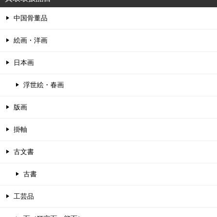
中国骨董品
絵画・洋画
日本画
浮世絵・春画
版画
掛軸
古文書
古書
工芸品