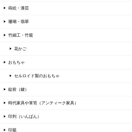
蒔絵・漆芸
珊瑚・翡翠
竹細工・竹籠
花かご
おもちゃ
セルロイド製のおもちゃ
錠前（鍵）
時代家具や箪笥（アンティーク家具）
印判（いんばん）
印籠