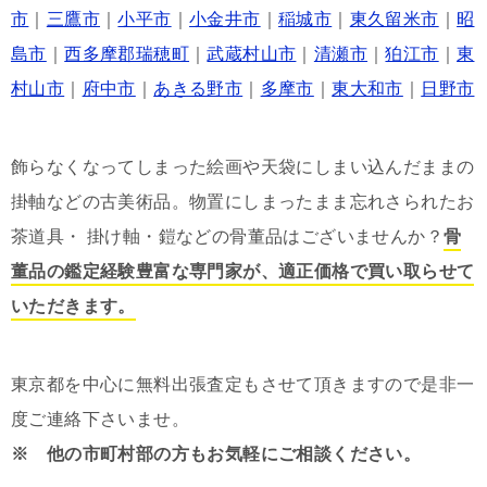
市
｜
三鷹市
｜
小平市
｜
小金井市
｜
稲城市
｜
東久留米市
｜
昭
島市
｜
西多摩郡瑞穂町
｜
武蔵村山市
｜
清瀬市
｜
狛江市
｜
東
村山市
｜
府中市
｜
あきる野市
｜
多摩市
｜
東大和市
｜
日野市
飾らなくなってしまった絵画や天袋にしまい込んだままの
掛軸などの古美術品。物置にしまったまま忘れさられたお
茶道具・ 掛け軸・鎧などの骨董品はございませんか？
骨
董品の鑑定経験豊富な専門家が、適正価格で買い取らせて
いただきます。
東京都を中心に無料出張査定もさせて頂きますので是非一
度ご連絡下さいませ。
※ 他の市町村部の方もお気軽にご相談ください。