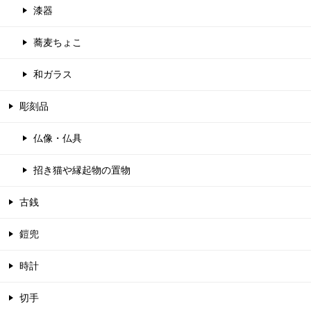
漆器
蕎麦ちょこ
和ガラス
彫刻品
仏像・仏具
招き猫や縁起物の置物
古銭
鎧兜
時計
切手