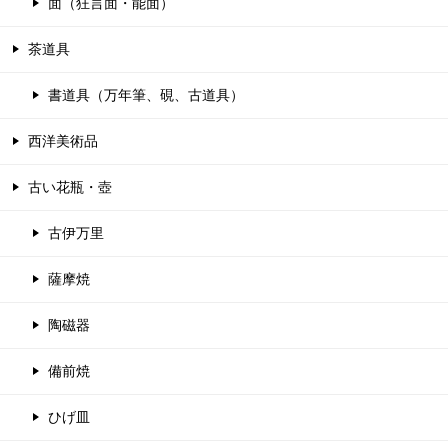
面（狂言面・能面）
茶道具
書道具（万年筆、硯、古道具）
西洋美術品
古い花瓶・壺
古伊万里
薩摩焼
陶磁器
備前焼
ひげ皿