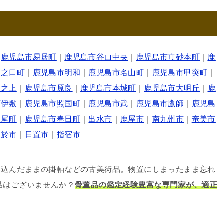
｜
鹿児島市易居町
｜
鹿児島市谷山中央
｜
鹿児島市真砂本町
｜
鹿
山之口町
｜
鹿児島市明和
｜
鹿児島市名山町
｜
鹿児島市甲突町
｜
坂之上
｜
鹿児島市原良
｜
鹿児島市本城町
｜
鹿児島市大明丘
｜
鹿
西伊敷
｜
鹿児島市照国町
｜
鹿児島市武
｜
鹿児島市鷹師
｜
鹿児島
竜尾町
｜
鹿児島市春日町
｜
出水市
｜
鹿屋市
｜
南九州市
｜
奄美市
曽於市
｜
日置市
｜
指宿市
い込んだままの掛軸などの古美術品。物置にしまったまま忘れ
品はございませんか？
骨董品の鑑定経験豊富な専門家が、適