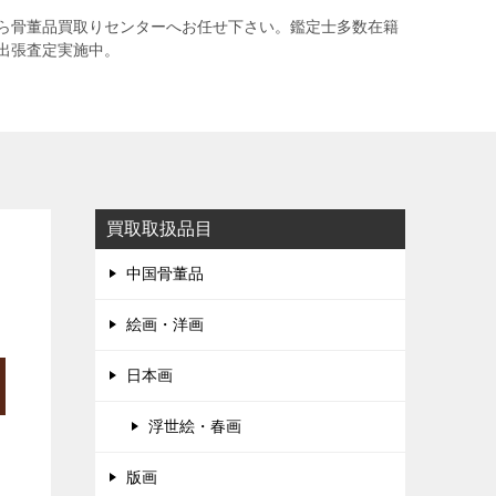
ら骨董品買取りセンターへお任せ下さい。鑑定士多数在籍
出張査定実施中。
買取取扱品目
中国骨董品
絵画・洋画
日本画
浮世絵・春画
版画