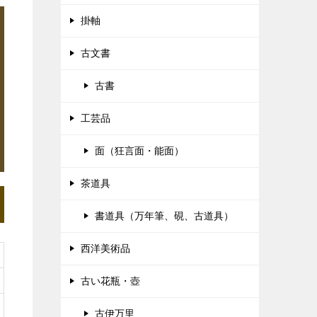
掛軸
古文書
古書
工芸品
面（狂言面・能面）
茶道具
書道具（万年筆、硯、古道具）
西洋美術品
古い花瓶・壺
古伊万里