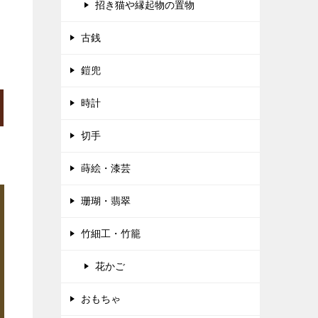
招き猫や縁起物の置物
古銭
鎧兜
時計
切手
蒔絵・漆芸
珊瑚・翡翠
竹細工・竹籠
花かご
おもちゃ