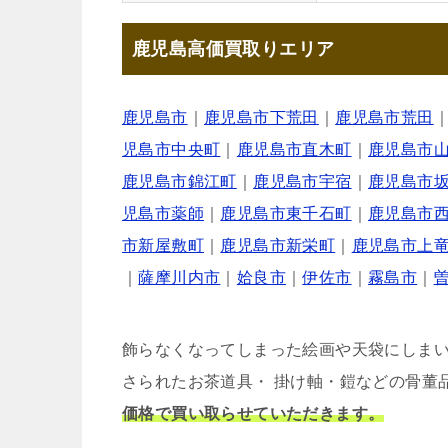
鹿児島高価買取りエリア
鹿児島市
｜
鹿児島市下荒田
｜
鹿児島市荒田
児島市中央町
｜
鹿児島市直木町
｜
鹿児島市
鹿児島市錦江町
｜
鹿児島市宇宿
｜
鹿児島市
児島市薬師
｜
鹿児島市東千石町
｜
鹿児島市
市新屋敷町
｜
鹿児島市新栄町
｜
鹿児島市上
｜
薩摩川内市
｜
姶良市
｜
伊佐市
｜
霧島市
｜
飾らなくなってしまった絵画や天袋にしま
さられたお茶道具・ 掛け軸・鎧などの骨董
価格で買い取らせていただきます。