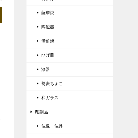
薩摩焼
陶磁器
備前焼
ひげ皿
漆器
蕎麦ちょこ
和ガラス
彫刻品
正
仏像・仏具