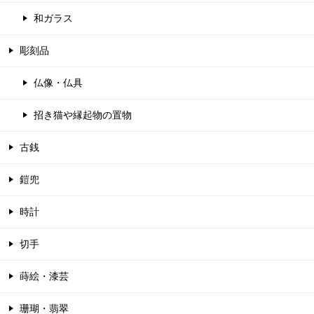
和ガラス
彫刻品
仏像・仏具
招き猫や縁起物の置物
古銭
鎧兜
時計
切手
蒔絵・漆芸
珊瑚・翡翠