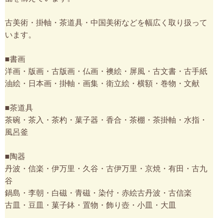
古美術・掛軸・茶道具・中国美術などを幅広く取り扱って
います。
■書画
洋画・版画・古版画・仏画・襖絵・屏風・古文書・古手紙
油絵・日本画・掛軸・画集・衛立絵・横額・巻物・文献
■茶道具
茶碗・茶入・茶杓・菓子器・香合・茶棚・茶掛軸・水指・
風呂釜
■陶器
丹波・信楽・伊万里・久谷・古伊万里・京焼・有田・古九
谷
鍋島・李朝・白磁・青磁・染付・赤絵古丹波・古信楽
古皿・豆皿・菓子鉢・置物・飾り壺・小皿・大皿