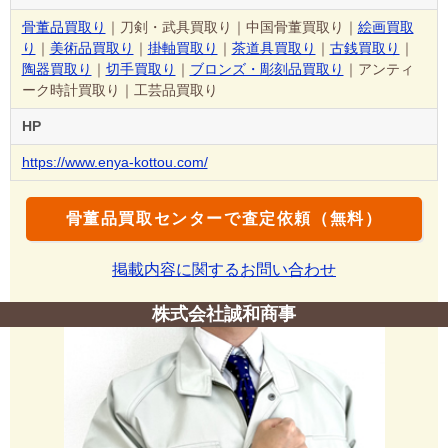
骨董品買取り
｜刀剣・武具買取り｜中国骨董買取り｜
絵画買取
り
｜
美術品買取り
｜
掛軸買取り
｜
茶道具買取り
｜
古銭買取り
｜
陶器買取り
｜
切手買取り
｜
ブロンズ・彫刻品買取り
｜アンティ
ーク時計買取り｜工芸品買取り
HP
https://www.enya-kottou.com/
骨董品買取センターで査定依頼（無料）
掲載内容に関するお問い合わせ
株式会社誠和商事