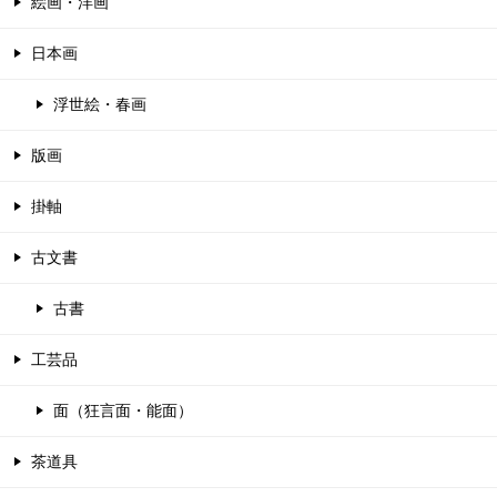
絵画・洋画
日本画
浮世絵・春画
版画
掛軸
古文書
古書
工芸品
面（狂言面・能面）
茶道具