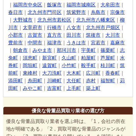
｜
福岡市中央区
｜
飯塚市
｜
福岡市城南区
｜
大牟田市
｜
春日市
｜
北九州市門司区
｜
筑紫野市
｜
糸島市
｜
宗像市
｜
大野城市
｜
北九州市若松区
｜
北九州市八幡東区
｜
柳
川市
｜
太宰府市
｜
行橋市
｜
八女市
｜
北九州市戸畑区
｜
小郡市
｜
古賀市
｜
直方市
｜
田川市
｜
筑後市
｜
大川市
｜
豊前市
｜
中間市
｜
福津市
｜
うきは市
｜
宮若市
｜
嘉麻市
｜
朝倉市
｜
みやま市
｜
那珂川市
｜
宇美町
｜
篠栗町
｜
志
免町
｜
須恵町
｜
新宮町
｜
久山町
｜
粕屋町
｜
芦屋町
｜
水
巻町
｜
岡垣町
｜
遠賀町
｜
小竹町
｜
鞍手町
｜
桂川町
｜
筑
前町
｜
東峰村
｜
大刀洗町
｜
大木町
｜
広川町
｜
香春町
｜
添田町
｜
糸田町
｜
川崎町
｜
大任町
｜
赤村
｜
福智町
｜
苅
田町
｜
みやこ町
｜
吉富町
｜
上毛町
｜
築上町
優良な骨董品買取り業者の選び方
優良な骨董品買取り業者を選ぶ時は、「1，会社の所在
地が明確である」「2，買取可能な骨董品のジャンルが