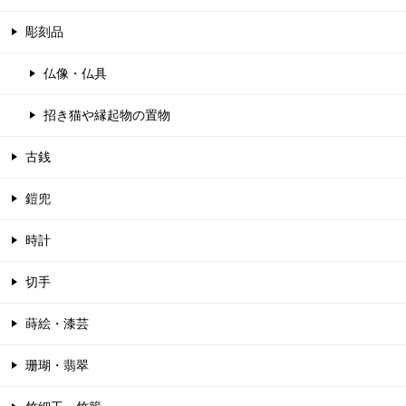
彫刻品
仏像・仏具
招き猫や縁起物の置物
古銭
鎧兜
時計
切手
蒔絵・漆芸
珊瑚・翡翠