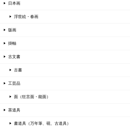
日本画
浮世絵・春画
版画
掛軸
古文書
古書
工芸品
面（狂言面・能面）
茶道具
書道具（万年筆、硯、古道具）