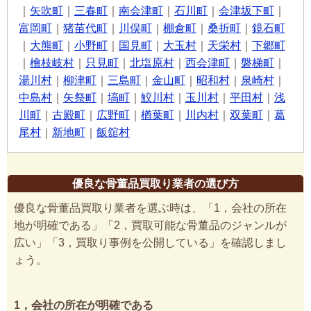
｜
矢吹町
｜
三春町
｜
南会津町
｜
石川町
｜
会津坂下町
｜
富岡町
｜
猪苗代町
｜
川俣町
｜
棚倉町
｜
桑折町
｜
鏡石町
｜
大熊町
｜
小野町
｜
国見町
｜
大玉村
｜
天栄村
｜
下郷町
｜
檜枝岐村
｜
只見町
｜
北塩原村
｜
西会津町
｜
磐梯町
｜
湯川村
｜
柳津町
｜
三島町
｜
金山町
｜
昭和村
｜
泉崎村
｜
中島村
｜
矢祭町
｜
塙町
｜
鮫川村
｜
玉川村
｜
平田村
｜
浅
川町
｜
古殿町
｜
広野町
｜
楢葉町
｜
川内村
｜
双葉町
｜
葛
尾村
｜
新地町
｜
飯舘村
優良な骨董品買取り業者の選び方
優良な骨董品買取り業者を選ぶ時は、「1，会社の所在
地が明確である」「2，買取可能な骨董品のジャンルが
広い」「3，買取り事例を公開している」を確認しまし
ょう。
1，会社の所在が明確である