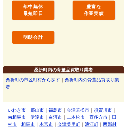
年中無休
豊富な
最短即日
作業実績
明朗会計
桑折町内の骨董品買取り業者
桑折町の市区町村から探す
｜
桑折町内の骨董品買取り業
者
いわき市
｜
郡山市
｜
福島市
｜
会津若松市
｜
須賀川市
｜
南相馬市
｜
伊達市
｜
白河市
｜
二本松市
｜
喜多方市
｜
田
村市
｜
相馬市
｜
本宮市
｜
会津美里町
｜
浪江町
｜
西郷村