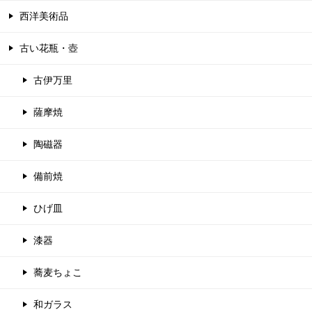
西洋美術品
古い花瓶・壺
古伊万里
薩摩焼
陶磁器
備前焼
ひげ皿
漆器
蕎麦ちょこ
和ガラス