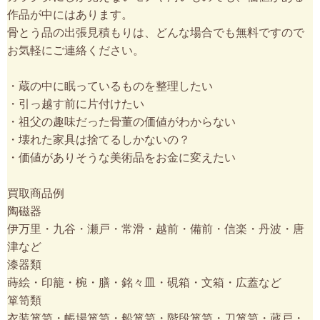
作品が中にはあります。
骨とう品の出張見積もりは、どんな場合でも無料ですので
お気軽にご連絡ください。
・蔵の中に眠っているものを整理したい
・引っ越す前に片付けたい
・祖父の趣味だった骨董の価値がわからない
・壊れた家具は捨てるしかないの？
・価値がありそうな美術品をお金に変えたい
買取商品例
陶磁器
伊万里・九谷・瀬戸・常滑・越前・備前・信楽・丹波・唐
津など
漆器類
蒔絵・印籠・椀・膳・銘々皿・硯箱・文箱・広蓋など
箪笥類
衣装箪笥・帳場箪笥・船箪笥・階段箪笥・刀箪笥・蔵戸・