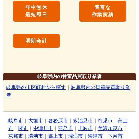
年中無休
豊富な
最短即日
作業実績
明朗会計
岐阜県内の骨董品買取り業者
岐阜県の市区町村から探す
｜
岐阜県内の骨董品買取り業
者
岐阜市
｜
大垣市
｜
各務原市
｜
多治見市
｜
可児市
｜
高山
市
｜
関市
｜
中津川市
｜
羽島市
｜
土岐市
｜
美濃加茂市
｜
恵那市
｜
瑞穂市
｜
郡上市
｜
瑞浪市
｜
海津市
｜
下呂市
｜