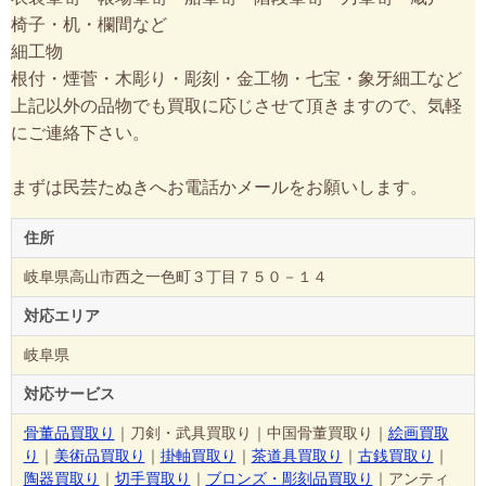
椅子・机・欄間など
細工物
根付・煙菅・木彫り・彫刻・金工物・七宝・象牙細工など
上記以外の品物でも買取に応じさせて頂きますので、気軽
にご連絡下さい。
まずは民芸たぬきへお電話かメールをお願いします。
住所
岐阜県高山市西之一色町３丁目７５０－１４
対応エリア
岐阜県
対応サービス
骨董品買取り
｜刀剣・武具買取り｜中国骨董買取り｜
絵画買取
り
｜
美術品買取り
｜
掛軸買取り
｜
茶道具買取り
｜
古銭買取り
｜
陶器買取り
｜
切手買取り
｜
ブロンズ・彫刻品買取り
｜アンティ