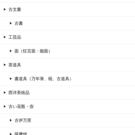
古文書
古書
工芸品
面（狂言面・能面）
茶道具
書道具（万年筆、硯、古道具）
西洋美術品
古い花瓶・壺
古伊万里
薩摩焼