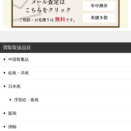
買取取扱品目
中国骨董品
絵画・洋画
日本画
浮世絵・春画
版画
掛軸