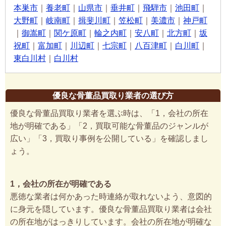
本巣市
｜
養老町
｜
山県市
｜
垂井町
｜
飛騨市
｜
池田町
｜
大野町
｜
岐南町
｜
揖斐川町
｜
笠松町
｜
美濃市
｜
神戸町
｜
御嵩町
｜
関ケ原町
｜
輪之内町
｜
安八町
｜
北方町
｜
坂
祝町
｜
富加町
｜
川辺町
｜
七宗町
｜
八百津町
｜
白川町
｜
東白川村
｜
白川村
優良な骨董品買取り業者の選び方
優良な骨董品買取り業者を選ぶ時は、「1，会社の所在
地が明確である」「2，買取可能な骨董品のジャンルが
広い」「3，買取り事例を公開している」を確認しまし
ょう。
1，会社の所在が明確である
悪徳な業者は何かあった時連絡が取れないよう、意図的
に身元を隠しています。優良な骨董品買取り業者は会社
の所在地がはっきりしています。会社の所在地が明確な