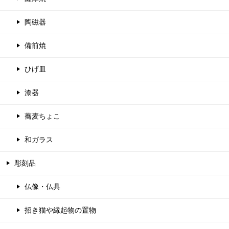
陶磁器
備前焼
ひげ皿
漆器
蕎麦ちょこ
和ガラス
彫刻品
仏像・仏具
招き猫や縁起物の置物