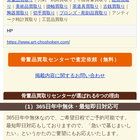
り
｜
美術品買取り
｜
掛軸買取り
｜
茶道具買取り
｜
古銭買取り
｜
陶器買取り
｜
切手買取り
｜
ブロンズ・彫刻品買取り
｜アンティ
ーク時計買取り｜工芸品買取り
HP
https://www.art-choshoken.com/
骨董品買取センターで査定依頼（無料）
掲載内容に関するお問い合わせ
骨董品買取りセンターが選ばれる6つの理由
（1）365日年中無休・最短即日対応可
365日年中無休なので、ご希望日程でご予約可能です。
最短即日対応もしておりますので、「急いで墓じまいし
たい」というかたのご要望にもお応えいたします。