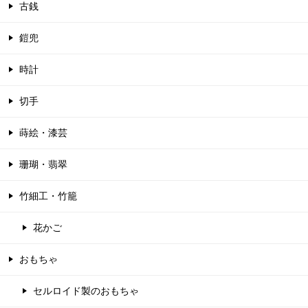
古銭
鎧兜
時計
切手
蒔絵・漆芸
珊瑚・翡翠
竹細工・竹籠
花かご
おもちゃ
セルロイド製のおもちゃ