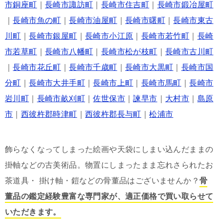
市銅座町
｜
長崎市諏訪町
｜
長崎市住吉町
｜
長崎市鍛冶屋町
｜
長崎市魚の町
｜
長崎市油屋町
｜
長崎市曙町
｜
長崎市東古
川町
｜
長崎市銀屋町
｜
長崎市小江原
｜
長崎市若竹町
｜
長崎
市若草町
｜
長崎市八幡町
｜
長崎市松が枝町
｜
長崎市古川町
｜
長崎市花丘町
｜
長崎市千歳町
｜
長崎市大黒町
｜
長崎市国
分町
｜
長崎市大井手町
｜
長崎市上町
｜
長崎市馬町
｜
長崎市
岩川町
｜
長崎市畝刈町
｜
佐世保市
｜
諫早市
｜
大村市
｜
島原
市
｜
西彼杵郡時津町
｜
西彼杵郡長与町
｜
松浦市
飾らなくなってしまった絵画や天袋にしまい込んだままの
掛軸などの古美術品。物置にしまったまま忘れさられたお
茶道具・ 掛け軸・鎧などの骨董品はございませんか？
骨
董品の鑑定経験豊富な専門家が、適正価格で買い取らせて
いただきます。