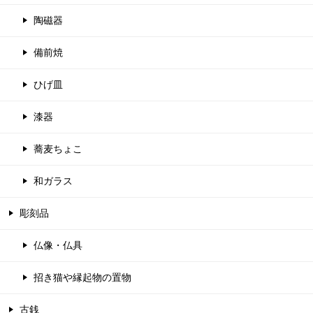
陶磁器
備前焼
ひげ皿
漆器
蕎麦ちょこ
和ガラス
彫刻品
仏像・仏具
招き猫や縁起物の置物
古銭