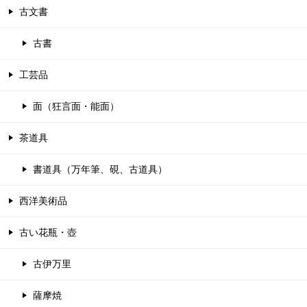
古文書
古書
工芸品
面（狂言面・能面）
茶道具
書道具（万年筆、硯、古道具）
西洋美術品
古い花瓶・壺
古伊万里
薩摩焼