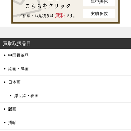
買取取扱品目
中国骨董品
絵画・洋画
日本画
浮世絵・春画
版画
掛軸