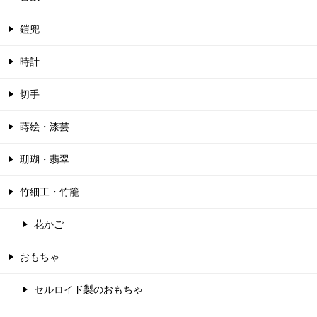
鎧兜
時計
切手
蒔絵・漆芸
珊瑚・翡翠
竹細工・竹籠
花かご
おもちゃ
セルロイド製のおもちゃ