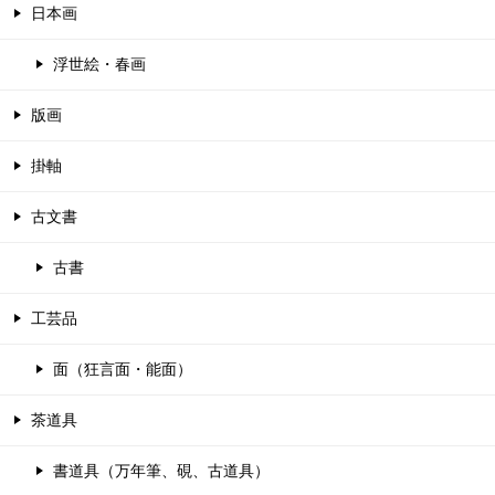
日本画
浮世絵・春画
版画
掛軸
古文書
古書
工芸品
面（狂言面・能面）
茶道具
書道具（万年筆、硯、古道具）