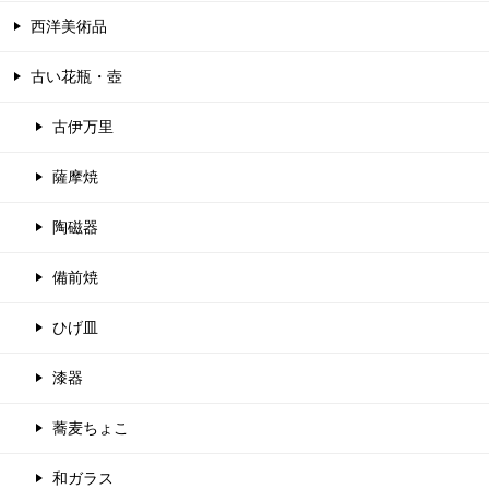
西洋美術品
古い花瓶・壺
古伊万里
薩摩焼
陶磁器
備前焼
ひげ皿
漆器
蕎麦ちょこ
和ガラス