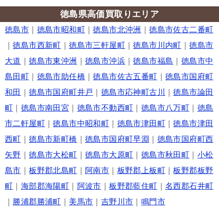
徳島県高価買取りエリア
徳島市
｜
徳島市昭和町
｜
徳島市北沖洲
｜
徳島市佐古二番町
｜
徳島市西新町
｜
徳島市三軒屋町
｜
徳島市川内町
｜
徳島市
大道
｜
徳島市東沖洲
｜
徳島市沖浜
｜
徳島市福島
｜
徳島市中
島田町
｜
徳島市助任橋
｜
徳島市佐古五番町
｜
徳島市国府町
和田
｜
徳島市国府町井戸
｜
徳島市応神町古川
｜
徳島市論田
町
｜
徳島市南田宮
｜
徳島市不動西町
｜
徳島市八万町
｜
徳島
市二軒屋町
｜
徳島市中昭和町
｜
徳島市津田町
｜
徳島市津田
西町
｜
徳島市新町橋
｜
徳島市国府町早淵
｜
徳島市国府町西
矢野
｜
徳島市大松町
｜
徳島市大原町
｜
徳島市秋田町
｜
小松
島市
｜
板野郡北島町
｜
阿南市
｜
板野郡上板町
｜
板野郡板野
町
｜
海部郡海陽町
｜
阿波市
｜
板野郡藍住町
｜
名西郡石井町
｜
勝浦郡勝浦町
｜
美馬市
｜
吉野川市
｜
鳴門市