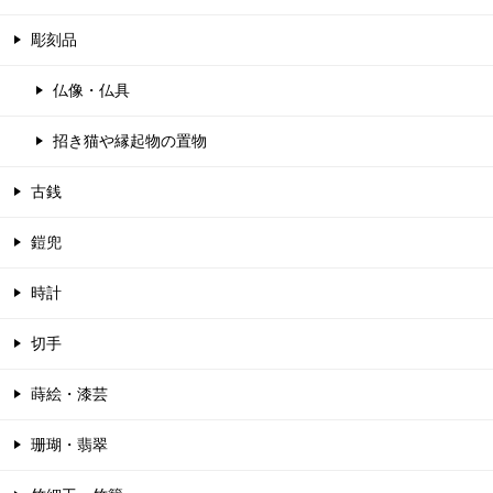
彫刻品
仏像・仏具
招き猫や縁起物の置物
古銭
鎧兜
時計
切手
蒔絵・漆芸
珊瑚・翡翠