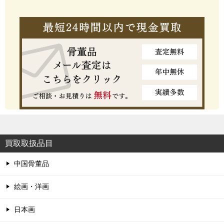
買取取扱品目
中国骨董品
絵画・洋画
日本画