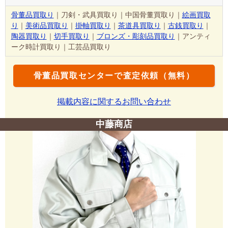
骨董品買取り
｜刀剣・武具買取り｜中国骨董買取り｜
絵画買取
り
｜
美術品買取り
｜
掛軸買取り
｜
茶道具買取り
｜
古銭買取り
｜
陶器買取り
｜
切手買取り
｜
ブロンズ・彫刻品買取り
｜アンティ
ーク時計買取り｜工芸品買取り
骨董品買取センターで査定依頼（無料）
掲載内容に関するお問い合わせ
中藤商店