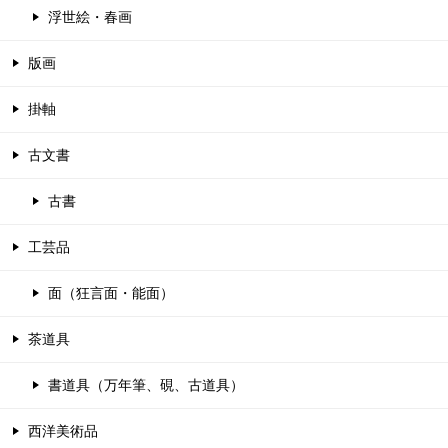
浮世絵・春画
版画
掛軸
古文書
古書
工芸品
面（狂言面・能面）
茶道具
書道具（万年筆、硯、古道具）
西洋美術品