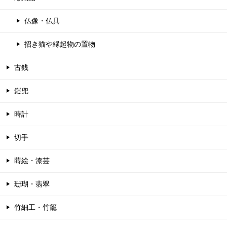
仏像・仏具
招き猫や縁起物の置物
古銭
鎧兜
時計
切手
蒔絵・漆芸
珊瑚・翡翠
竹細工・竹籠