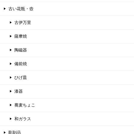
古い花瓶・壺
古伊万里
薩摩焼
陶磁器
備前焼
ひげ皿
漆器
蕎麦ちょこ
和ガラス
彫刻品