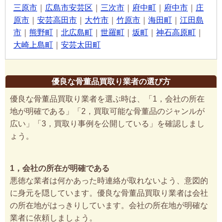
三原市
｜
広島市安芸区
｜
三次市
｜
府中町
｜
府中市
｜
庄
原市
｜
安芸高田市
｜
大竹市
｜
竹原市
｜
海田町
｜
江田島
市
｜
熊野町
｜
北広島町
｜
世羅町
｜
坂町
｜
神石高原町
｜
大崎上島町
｜
安芸太田町
優良な骨董品買取り業者の選び方
優良な骨董品買取り業者を選ぶ時は、「1，会社の所在
地が明確である」「2，買取可能な骨董品のジャンルが
広い」「3，買取り事例を公開している」を確認しまし
ょう。
1，会社の所在が明確である
悪徳な業者は何かあった時連絡が取れないよう、意図的
に身元を隠しています。優良な骨董品買取り業者は会社
の所在地がはっきりしています。会社の所在地が明確な
業者に依頼しましょう。