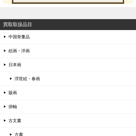
買取取扱品目
中国骨董品
絵画・洋画
日本画
浮世絵・春画
版画
掛軸
古文書
古書