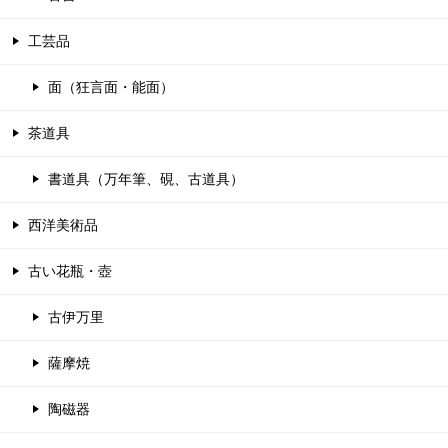
工芸品
面（狂言面・能面）
茶道具
書道具（万年筆、硯、古道具）
西洋美術品
古い花瓶・壺
古伊万里
薩摩焼
陶磁器