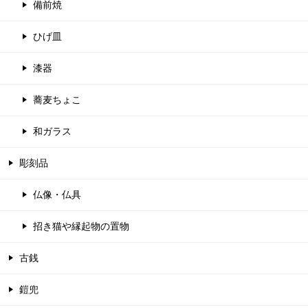
備前焼
ひげ皿
漆器
蕎麦ちょこ
和ガラス
彫刻品
仏像・仏具
招き猫や縁起物の置物
古銭
鎧兜