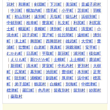
冠村
｜
和寒町
｜
剣淵町
｜
下川町
｜
美深町
｜
音威子府村
｜
中川町
｜
幌加内町
｜
増毛町
｜
小平町
｜
苫前町
｜
羽幌
町
｜
初山別村
｜
遠別町
｜
天塩町
｜
猿払村
｜
浜頓別町
｜
中頓別町
｜
枝幸町
｜
豊富町
｜
礼文町
｜
利尻町
｜
利尻富
士町
｜
幌延町
｜
美幌町
｜
津別町
｜
斜里町
｜
清里町
｜
小
清水町
｜
訓子府町
｜
置戸町
｜
佐呂間町
｜
遠軽町
｜
湧別
町
｜
滝上町
｜
興部町
｜
西興部村
｜
雄武町
｜
大空町
｜
豊
浦町
｜
壮瞥町
｜
白老町
｜
厚真町
｜
洞爺湖町
｜
安平町
｜
むかわ町
｜
日高町
｜
平取町
｜
新冠町
｜
浦河町
｜
様似町
｜
えりも町
｜
新ひだか町
｜
士幌町
｜
上士幌町
｜
鹿追町
｜
新得町
｜
清水町
｜
芽室町
｜
中札内村
｜
更別村
｜
大樹
町
｜
広尾町
｜
幕別町
｜
池田町
｜
豊頃町
｜
本別町
｜
足寄
町
｜
陸別町
｜
浦幌町
｜
釧路町
｜
厚岸町
｜
浜中町
｜
標茶
町
｜
弟子屈町
｜
鶴居村
｜
白糠町
｜
別海町
｜
中標津町
｜
標津町
｜
羅臼町
｜
色丹村
｜
留夜別村
｜
留別村
｜
紗那村
｜
蘂取村