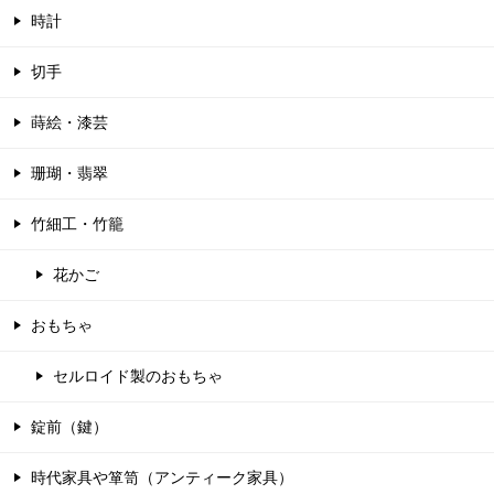
時計
切手
蒔絵・漆芸
珊瑚・翡翠
竹細工・竹籠
花かご
おもちゃ
セルロイド製のおもちゃ
錠前（鍵）
時代家具や箪笥（アンティーク家具）