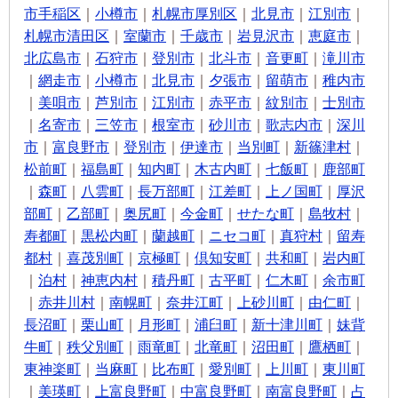
市手稲区
｜
小樽市
｜
札幌市厚別区
｜
北見市
｜
江別市
｜
札幌市清田区
｜
室蘭市
｜
千歳市
｜
岩見沢市
｜
恵庭市
｜
北広島市
｜
石狩市
｜
登別市
｜
北斗市
｜
音更町
｜
滝川市
｜
網走市
｜
小樽市
｜
北見市
｜
夕張市
｜
留萌市
｜
稚内市
｜
美唄市
｜
芦別市
｜
江別市
｜
赤平市
｜
紋別市
｜
士別市
｜
名寄市
｜
三笠市
｜
根室市
｜
砂川市
｜
歌志内市
｜
深川
市
｜
富良野市
｜
登別市
｜
伊達市
｜
当別町
｜
新篠津村
｜
松前町
｜
福島町
｜
知内町
｜
木古内町
｜
七飯町
｜
鹿部町
｜
森町
｜
八雲町
｜
長万部町
｜
江差町
｜
上ノ国町
｜
厚沢
部町
｜
乙部町
｜
奥尻町
｜
今金町
｜
せたな町
｜
島牧村
｜
寿都町
｜
黒松内町
｜
蘭越町
｜
ニセコ町
｜
真狩村
｜
留寿
都村
｜
喜茂別町
｜
京極町
｜
倶知安町
｜
共和町
｜
岩内町
｜
泊村
｜
神恵内村
｜
積丹町
｜
古平町
｜
仁木町
｜
余市町
｜
赤井川村
｜
南幌町
｜
奈井江町
｜
上砂川町
｜
由仁町
｜
長沼町
｜
栗山町
｜
月形町
｜
浦臼町
｜
新十津川町
｜
妹背
牛町
｜
秩父別町
｜
雨竜町
｜
北竜町
｜
沼田町
｜
鷹栖町
｜
東神楽町
｜
当麻町
｜
比布町
｜
愛別町
｜
上川町
｜
東川町
｜
美瑛町
｜
上富良野町
｜
中富良野町
｜
南富良野町
｜
占