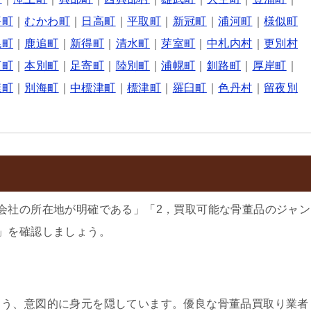
平町
｜
むかわ町
｜
日高町
｜
平取町
｜
新冠町
｜
浦河町
｜
様似町
幌町
｜
鹿追町
｜
新得町
｜
清水町
｜
芽室町
｜
中札内村
｜
更別村
頃町
｜
本別町
｜
足寄町
｜
陸別町
｜
浦幌町
｜
釧路町
｜
厚岸町
｜
糠町
｜
別海町
｜
中標津町
｜
標津町
｜
羅臼町
｜
色丹村
｜
留夜別
会社の所在地が明確である」「2，買取可能な骨董品のジャン
」を確認しましょう。
よう、意図的に身元を隠しています。優良な骨董品買取り業者