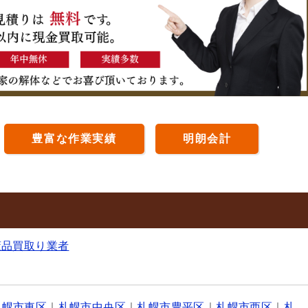
豊富な作業実績
明朗会計
董品買取り業者
札幌市東区
｜
札幌市中央区
｜
札幌市豊平区
｜
札幌市西区
｜
札