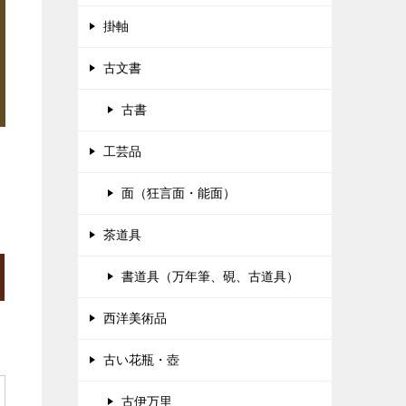
掛軸
古文書
古書
工芸品
面（狂言面・能面）
茶道具
書道具（万年筆、硯、古道具）
西洋美術品
古い花瓶・壺
古伊万里