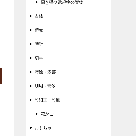
招き猫や縁起物の置物
古銭
鎧兜
時計
切手
蒔絵・漆芸
珊瑚・翡翠
竹細工・竹籠
花かご
おもちゃ