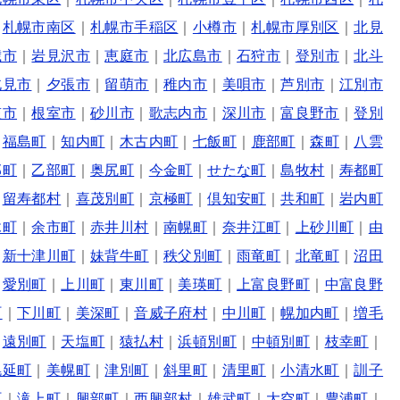
｜
札幌市南区
｜
札幌市手稲区
｜
小樽市
｜
札幌市厚別区
｜
北見
歳市
｜
岩見沢市
｜
恵庭市
｜
北広島市
｜
石狩市
｜
登別市
｜
北斗
北見市
｜
夕張市
｜
留萌市
｜
稚内市
｜
美唄市
｜
芦別市
｜
江別市
笠市
｜
根室市
｜
砂川市
｜
歌志内市
｜
深川市
｜
富良野市
｜
登別
｜
福島町
｜
知内町
｜
木古内町
｜
七飯町
｜
鹿部町
｜
森町
｜
八雲
部町
｜
乙部町
｜
奥尻町
｜
今金町
｜
せたな町
｜
島牧村
｜
寿都町
｜
留寿都村
｜
喜茂別町
｜
京極町
｜
倶知安町
｜
共和町
｜
岩内町
木町
｜
余市町
｜
赤井川村
｜
南幌町
｜
奈井江町
｜
上砂川町
｜
由
｜
新十津川町
｜
妹背牛町
｜
秩父別町
｜
雨竜町
｜
北竜町
｜
沼田
｜
愛別町
｜
上川町
｜
東川町
｜
美瑛町
｜
上富良野町
｜
中富良野
町
｜
下川町
｜
美深町
｜
音威子府村
｜
中川町
｜
幌加内町
｜
増毛
｜
遠別町
｜
天塩町
｜
猿払村
｜
浜頓別町
｜
中頓別町
｜
枝幸町
｜
幌延町
｜
美幌町
｜
津別町
｜
斜里町
｜
清里町
｜
小清水町
｜
訓子
町
｜
滝上町
｜
興部町
｜
西興部村
｜
雄武町
｜
大空町
｜
豊浦町
｜