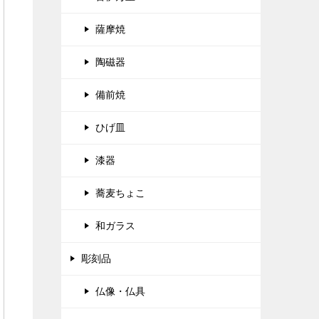
薩摩焼
陶磁器
備前焼
ひげ皿
漆器
蕎麦ちょこ
和ガラス
彫刻品
仏像・仏具