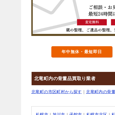
年中無休・最短即日
北竜町内の骨董品買取り業者
北竜町の市区町村から探す
｜
北竜町内の骨
札幌市
｜
旭川市
｜
函館市
｜
札幌市北区
｜