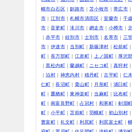
幌市白石区
｜
釧路市
｜
苫小牧市
｜
帯広市
市
｜
江別市
｜
札幌市清田区
｜
室蘭市
｜
千
市
｜
音更町
｜
滝川市
｜
網走市
｜
小樽市
｜
｜
赤平市
｜
紋別市
｜
士別市
｜
名寄市
｜
三
市
｜
伊達市
｜
当別町
｜
新篠津村
｜
松前町
町
｜
長万部町
｜
江差町
｜
上ノ国町
｜
厚沢
｜
黒松内町
｜
蘭越町
｜
ニセコ町
｜
真狩村
｜
泊村
｜
神恵内村
｜
積丹町
｜
古平町
｜
仁
仁町
｜
長沼町
｜
栗山町
｜
月形町
｜
浦臼町
町
｜
鷹栖町
｜
東神楽町
｜
当麻町
｜
比布町
町
｜
南富良野町
｜
占冠村
｜
和寒町
｜
剣淵
町
｜
小平町
｜
苫前町
｜
羽幌町
｜
初山別村
豊富町
｜
礼文町
｜
利尻町
｜
利尻富士町
｜
府町
｜
置戸町
｜
佐呂間町
｜
遠軽町
｜
湧別