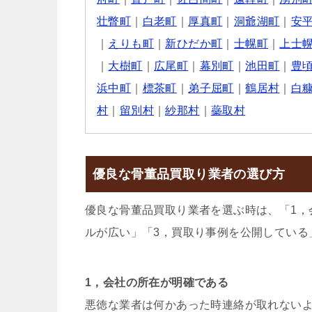
壮瞥町
｜
白老町
｜
厚真町
｜
洞爺湖町
｜
安
｜
えりも町
｜
新ひだか町
｜
士幌町
｜
上士
｜
大樹町
｜
広尾町
｜
幕別町
｜
池田町
｜
豊
浜中町
｜
標茶町
｜
弟子屈町
｜
鶴居村
｜
白
村
｜
留別村
｜
紗那村
｜
蘂取村
優良な骨董品買取り業者の選び方
優良な骨董品買取り業者を選ぶ時は、「1，
ルが広い」「3，買取り事例を公開している
1，会社の所在が明確である
悪徳な業者は何かあった時連絡が取れない