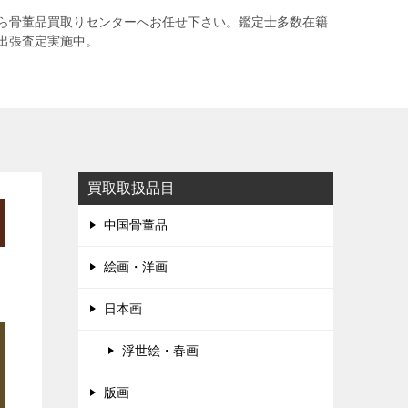
ら骨董品買取りセンターへお任せ下さい。鑑定士多数在籍
出張査定実施中。
買取取扱品目
中国骨董品
絵画・洋画
日本画
浮世絵・春画
版画