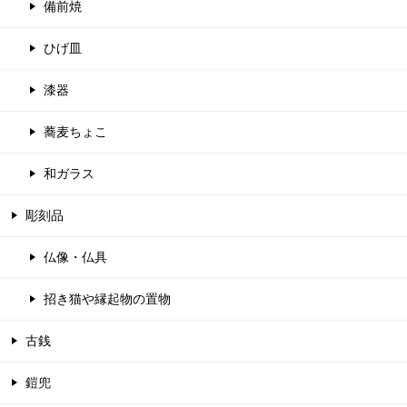
備前焼
ひげ皿
漆器
蕎麦ちょこ
和ガラス
彫刻品
仏像・仏具
招き猫や縁起物の置物
古銭
鎧兜