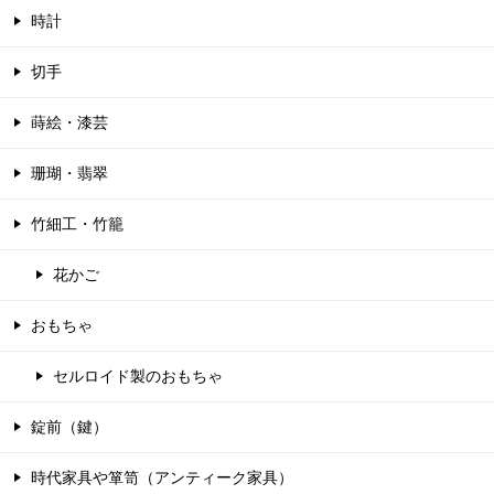
時計
切手
蒔絵・漆芸
珊瑚・翡翠
竹細工・竹籠
花かご
おもちゃ
セルロイド製のおもちゃ
錠前（鍵）
時代家具や箪笥（アンティーク家具）