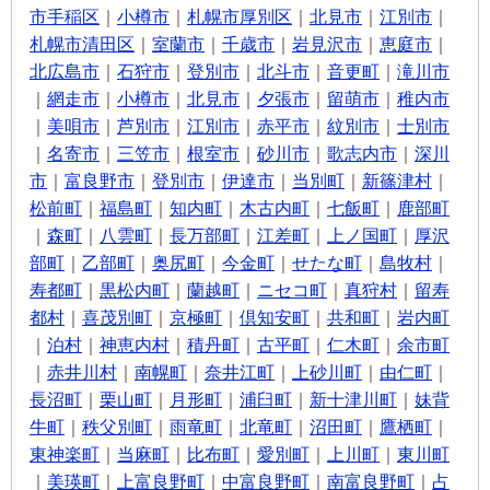
市手稲区
｜
小樽市
｜
札幌市厚別区
｜
北見市
｜
江別市
｜
札幌市清田区
｜
室蘭市
｜
千歳市
｜
岩見沢市
｜
恵庭市
｜
北広島市
｜
石狩市
｜
登別市
｜
北斗市
｜
音更町
｜
滝川市
｜
網走市
｜
小樽市
｜
北見市
｜
夕張市
｜
留萌市
｜
稚内市
｜
美唄市
｜
芦別市
｜
江別市
｜
赤平市
｜
紋別市
｜
士別市
｜
名寄市
｜
三笠市
｜
根室市
｜
砂川市
｜
歌志内市
｜
深川
市
｜
富良野市
｜
登別市
｜
伊達市
｜
当別町
｜
新篠津村
｜
松前町
｜
福島町
｜
知内町
｜
木古内町
｜
七飯町
｜
鹿部町
｜
森町
｜
八雲町
｜
長万部町
｜
江差町
｜
上ノ国町
｜
厚沢
部町
｜
乙部町
｜
奥尻町
｜
今金町
｜
せたな町
｜
島牧村
｜
寿都町
｜
黒松内町
｜
蘭越町
｜
ニセコ町
｜
真狩村
｜
留寿
都村
｜
喜茂別町
｜
京極町
｜
倶知安町
｜
共和町
｜
岩内町
｜
泊村
｜
神恵内村
｜
積丹町
｜
古平町
｜
仁木町
｜
余市町
｜
赤井川村
｜
南幌町
｜
奈井江町
｜
上砂川町
｜
由仁町
｜
長沼町
｜
栗山町
｜
月形町
｜
浦臼町
｜
新十津川町
｜
妹背
牛町
｜
秩父別町
｜
雨竜町
｜
北竜町
｜
沼田町
｜
鷹栖町
｜
東神楽町
｜
当麻町
｜
比布町
｜
愛別町
｜
上川町
｜
東川町
｜
美瑛町
｜
上富良野町
｜
中富良野町
｜
南富良野町
｜
占