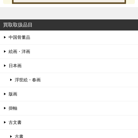
買取取扱品目
中国骨董品
絵画・洋画
日本画
浮世絵・春画
版画
掛軸
古文書
古書