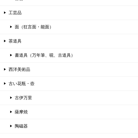
工芸品
面（狂言面・能面）
茶道具
書道具（万年筆、硯、古道具）
西洋美術品
古い花瓶・壺
古伊万里
薩摩焼
陶磁器