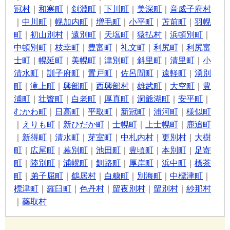
冠村
｜
和寒町
｜
剣淵町
｜
下川町
｜
美深町
｜
音威子府村
｜
中川町
｜
幌加内町
｜
増毛町
｜
小平町
｜
苫前町
｜
羽幌
町
｜
初山別村
｜
遠別町
｜
天塩町
｜
猿払村
｜
浜頓別町
｜
中頓別町
｜
枝幸町
｜
豊富町
｜
礼文町
｜
利尻町
｜
利尻富
士町
｜
幌延町
｜
美幌町
｜
津別町
｜
斜里町
｜
清里町
｜
小
清水町
｜
訓子府町
｜
置戸町
｜
佐呂間町
｜
遠軽町
｜
湧別
町
｜
滝上町
｜
興部町
｜
西興部村
｜
雄武町
｜
大空町
｜
豊
浦町
｜
壮瞥町
｜
白老町
｜
厚真町
｜
洞爺湖町
｜
安平町
｜
むかわ町
｜
日高町
｜
平取町
｜
新冠町
｜
浦河町
｜
様似町
｜
えりも町
｜
新ひだか町
｜
士幌町
｜
上士幌町
｜
鹿追町
｜
新得町
｜
清水町
｜
芽室町
｜
中札内村
｜
更別村
｜
大樹
町
｜
広尾町
｜
幕別町
｜
池田町
｜
豊頃町
｜
本別町
｜
足寄
町
｜
陸別町
｜
浦幌町
｜
釧路町
｜
厚岸町
｜
浜中町
｜
標茶
町
｜
弟子屈町
｜
鶴居村
｜
白糠町
｜
別海町
｜
中標津町
｜
標津町
｜
羅臼町
｜
色丹村
｜
留夜別村
｜
留別村
｜
紗那村
｜
蘂取村