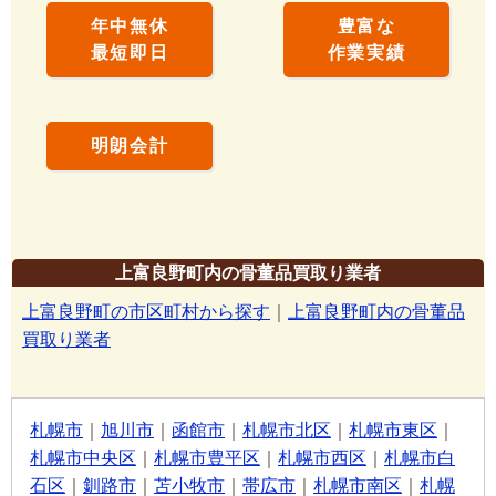
年中無休
豊富な
最短即日
作業実績
明朗会計
上富良野町内の骨董品買取り業者
上富良野町の市区町村から探す
｜
上富良野町内の骨董品
買取り業者
札幌市
｜
旭川市
｜
函館市
｜
札幌市北区
｜
札幌市東区
｜
札幌市中央区
｜
札幌市豊平区
｜
札幌市西区
｜
札幌市白
石区
｜
釧路市
｜
苫小牧市
｜
帯広市
｜
札幌市南区
｜
札幌