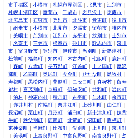
市手稲区
｜
小樽市
｜
札幌市厚別区
｜
北見市
｜
江別市
｜
札幌市清田区
｜
室蘭市
｜
千歳市
｜
岩見沢市
｜
恵庭市
｜
北広島市
｜
石狩市
｜
登別市
｜
北斗市
｜
音更町
｜
滝川市
｜
網走市
｜
小樽市
｜
北見市
｜
夕張市
｜
留萌市
｜
稚内市
｜
美唄市
｜
芦別市
｜
江別市
｜
赤平市
｜
紋別市
｜
士別市
｜
名寄市
｜
三笠市
｜
根室市
｜
砂川市
｜
歌志内市
｜
深川
市
｜
富良野市
｜
登別市
｜
伊達市
｜
当別町
｜
新篠津村
｜
松前町
｜
福島町
｜
知内町
｜
木古内町
｜
七飯町
｜
鹿部町
｜
森町
｜
八雲町
｜
長万部町
｜
江差町
｜
上ノ国町
｜
厚沢
部町
｜
乙部町
｜
奥尻町
｜
今金町
｜
せたな町
｜
島牧村
｜
寿都町
｜
黒松内町
｜
蘭越町
｜
ニセコ町
｜
真狩村
｜
留寿
都村
｜
喜茂別町
｜
京極町
｜
倶知安町
｜
共和町
｜
岩内町
｜
泊村
｜
神恵内村
｜
積丹町
｜
古平町
｜
仁木町
｜
余市町
｜
赤井川村
｜
南幌町
｜
奈井江町
｜
上砂川町
｜
由仁町
｜
長沼町
｜
栗山町
｜
月形町
｜
浦臼町
｜
新十津川町
｜
妹背
牛町
｜
秩父別町
｜
雨竜町
｜
北竜町
｜
沼田町
｜
鷹栖町
｜
東神楽町
｜
当麻町
｜
比布町
｜
愛別町
｜
上川町
｜
東川町
｜
美瑛町
｜
上富良野町
｜
中富良野町
｜
南富良野町
｜
占