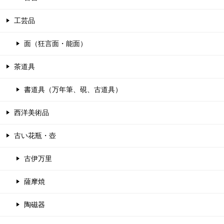
工芸品
面（狂言面・能面）
茶道具
書道具（万年筆、硯、古道具）
西洋美術品
古い花瓶・壺
古伊万里
薩摩焼
陶磁器