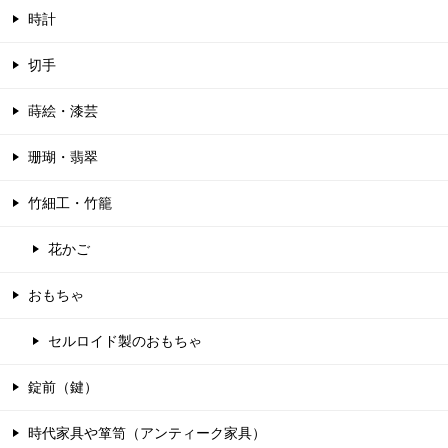
時計
切手
蒔絵・漆芸
珊瑚・翡翠
竹細工・竹籠
花かご
おもちゃ
セルロイド製のおもちゃ
錠前（鍵）
時代家具や箪笥（アンティーク家具）