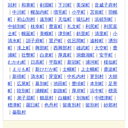
冠村
｜
和寒町
｜
剣淵町
｜
下川町
｜
美深町
｜
音威子府村
｜
中川町
｜
幌加内町
｜
増毛町
｜
小平町
｜
苫前町
｜
羽幌
町
｜
初山別村
｜
遠別町
｜
天塩町
｜
猿払村
｜
浜頓別町
｜
中頓別町
｜
枝幸町
｜
豊富町
｜
礼文町
｜
利尻町
｜
利尻富
士町
｜
幌延町
｜
美幌町
｜
津別町
｜
斜里町
｜
清里町
｜
小
清水町
｜
訓子府町
｜
置戸町
｜
佐呂間町
｜
遠軽町
｜
湧別
町
｜
滝上町
｜
興部町
｜
西興部村
｜
雄武町
｜
大空町
｜
豊
浦町
｜
壮瞥町
｜
白老町
｜
厚真町
｜
洞爺湖町
｜
安平町
｜
むかわ町
｜
日高町
｜
平取町
｜
新冠町
｜
浦河町
｜
様似町
｜
えりも町
｜
新ひだか町
｜
士幌町
｜
上士幌町
｜
鹿追町
｜
新得町
｜
清水町
｜
芽室町
｜
中札内村
｜
更別村
｜
大樹
町
｜
広尾町
｜
幕別町
｜
池田町
｜
豊頃町
｜
本別町
｜
足寄
町
｜
陸別町
｜
浦幌町
｜
釧路町
｜
厚岸町
｜
浜中町
｜
標茶
町
｜
弟子屈町
｜
鶴居村
｜
白糠町
｜
別海町
｜
中標津町
｜
標津町
｜
羅臼町
｜
色丹村
｜
留夜別村
｜
留別村
｜
紗那村
｜
蘂取村