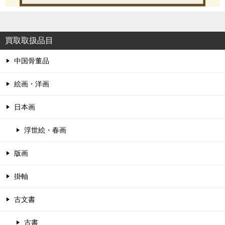
買取取扱品目
中国骨董品
絵画・洋画
日本画
浮世絵・春画
版画
掛軸
古文書
古書