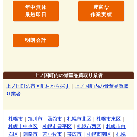
年中無休
豊富な
最短即日
作業実績
明朗会計
上ノ国町内の骨董品買取り業者
上ノ国町の市区町村から探す
｜
上ノ国町内の骨董品買取
り業者
札幌市
｜
旭川市
｜
函館市
｜
札幌市北区
｜
札幌市東区
｜
札幌市中央区
｜
札幌市豊平区
｜
札幌市西区
｜
札幌市白
石区
｜
釧路市
｜
苫小牧市
｜
帯広市
｜
札幌市南区
｜
札幌