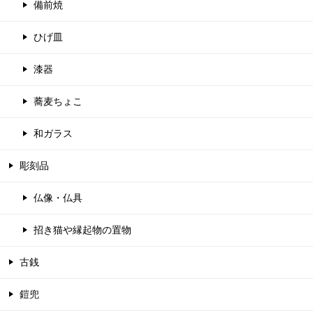
備前焼
ひげ皿
漆器
蕎麦ちょこ
和ガラス
彫刻品
仏像・仏具
招き猫や縁起物の置物
古銭
鎧兜