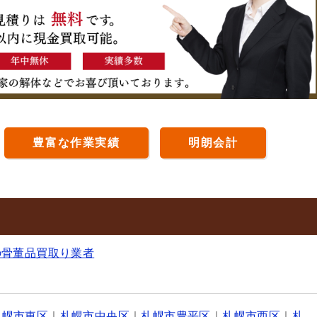
豊富な作業実績
明朗会計
の骨董品買取り業者
札幌市東区
｜
札幌市中央区
｜
札幌市豊平区
｜
札幌市西区
｜
札