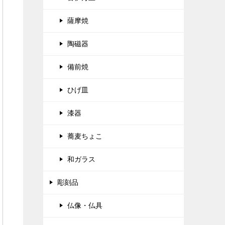
薩摩焼
陶磁器
備前焼
ひげ皿
漆器
蕎麦ちょこ
和ガラス
彫刻品
仏像・仏具