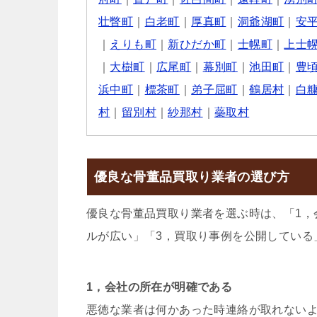
壮瞥町
｜
白老町
｜
厚真町
｜
洞爺湖町
｜
安
｜
えりも町
｜
新ひだか町
｜
士幌町
｜
上士
｜
大樹町
｜
広尾町
｜
幕別町
｜
池田町
｜
豊
浜中町
｜
標茶町
｜
弟子屈町
｜
鶴居村
｜
白
村
｜
留別村
｜
紗那村
｜
蘂取村
優良な骨董品買取り業者の選び方
優良な骨董品買取り業者を選ぶ時は、「1，
ルが広い」「3，買取り事例を公開している
1，会社の所在が明確である
悪徳な業者は何かあった時連絡が取れない