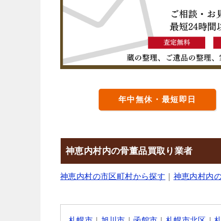
年中無休・最短即日
神恵内村内の骨董品買取り業者
神恵内村の市区町村から探す
｜
神恵内村内
札幌市
｜
旭川市
｜
函館市
｜
札幌市北区
｜