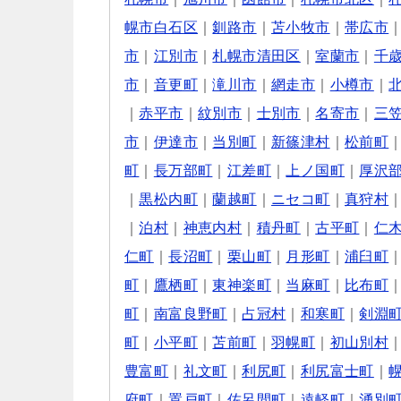
幌市白石区
｜
釧路市
｜
苫小牧市
｜
帯広市
市
｜
江別市
｜
札幌市清田区
｜
室蘭市
｜
千
市
｜
音更町
｜
滝川市
｜
網走市
｜
小樽市
｜
｜
赤平市
｜
紋別市
｜
士別市
｜
名寄市
｜
三
市
｜
伊達市
｜
当別町
｜
新篠津村
｜
松前町
町
｜
長万部町
｜
江差町
｜
上ノ国町
｜
厚沢
｜
黒松内町
｜
蘭越町
｜
ニセコ町
｜
真狩村
｜
泊村
｜
神恵内村
｜
積丹町
｜
古平町
｜
仁
仁町
｜
長沼町
｜
栗山町
｜
月形町
｜
浦臼町
町
｜
鷹栖町
｜
東神楽町
｜
当麻町
｜
比布町
町
｜
南富良野町
｜
占冠村
｜
和寒町
｜
剣淵
町
｜
小平町
｜
苫前町
｜
羽幌町
｜
初山別村
豊富町
｜
礼文町
｜
利尻町
｜
利尻富士町
｜
府町
｜
置戸町
｜
佐呂間町
｜
遠軽町
｜
湧別