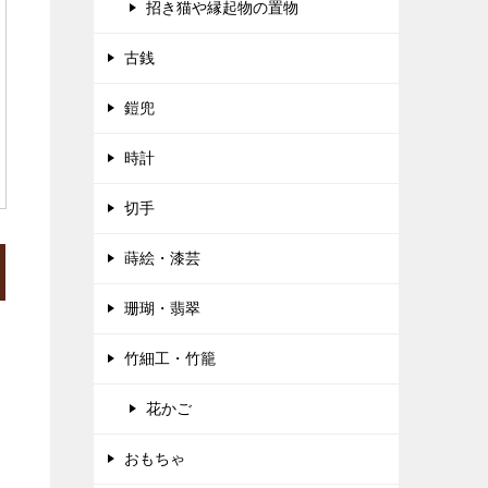
招き猫や縁起物の置物
古銭
鎧兜
時計
切手
蒔絵・漆芸
珊瑚・翡翠
竹細工・竹籠
花かご
おもちゃ