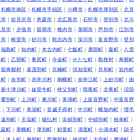
｜
札幌市南区
｜
札幌市手稲区
｜
小樽市
｜
札幌市厚別区
｜
北見
歳市
｜
岩見沢市
｜
恵庭市
｜
北広島市
｜
石狩市
｜
登別市
｜
北斗
北見市
｜
夕張市
｜
留萌市
｜
稚内市
｜
美唄市
｜
芦別市
｜
江別市
笠市
｜
根室市
｜
砂川市
｜
歌志内市
｜
深川市
｜
富良野市
｜
登別
｜
福島町
｜
知内町
｜
木古内町
｜
七飯町
｜
鹿部町
｜
森町
｜
八雲
部町
｜
乙部町
｜
奥尻町
｜
今金町
｜
せたな町
｜
島牧村
｜
寿都町
｜
留寿都村
｜
喜茂別町
｜
京極町
｜
倶知安町
｜
共和町
｜
岩内町
木町
｜
余市町
｜
赤井川村
｜
南幌町
｜
奈井江町
｜
上砂川町
｜
由
｜
新十津川町
｜
妹背牛町
｜
秩父別町
｜
雨竜町
｜
北竜町
｜
沼田
｜
愛別町
｜
上川町
｜
東川町
｜
美瑛町
｜
上富良野町
｜
中富良野
町
｜
下川町
｜
美深町
｜
音威子府村
｜
中川町
｜
幌加内町
｜
増毛
｜
遠別町
｜
天塩町
｜
猿払村
｜
浜頓別町
｜
中頓別町
｜
枝幸町
｜
幌延町
｜
美幌町
｜
津別町
｜
斜里町
｜
清里町
｜
小清水町
｜
訓子
町
｜
滝上町
｜
興部町
｜
西興部村
｜
雄武町
｜
大空町
｜
豊浦町
｜