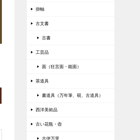
掛軸
古文書
古書
工芸品
面（狂言面・能面）
茶道具
書道具（万年筆、硯、古道具）
西洋美術品
古い花瓶・壺
古伊万里