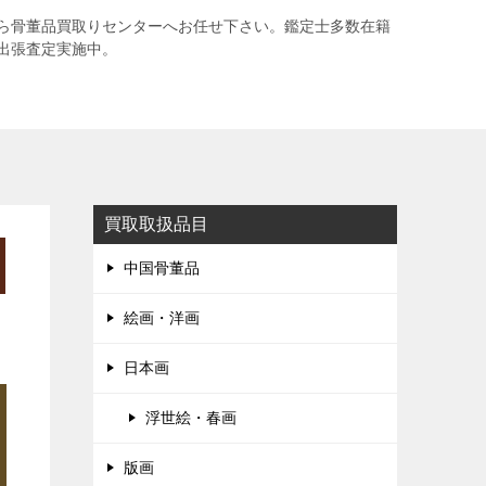
ら骨董品買取りセンターへお任せ下さい。鑑定士多数在籍
出張査定実施中。
買取取扱品目
中国骨董品
絵画・洋画
日本画
浮世絵・春画
版画