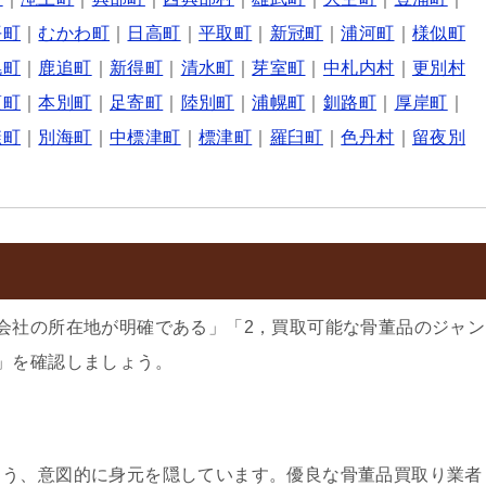
平町
｜
むかわ町
｜
日高町
｜
平取町
｜
新冠町
｜
浦河町
｜
様似町
幌町
｜
鹿追町
｜
新得町
｜
清水町
｜
芽室町
｜
中札内村
｜
更別村
頃町
｜
本別町
｜
足寄町
｜
陸別町
｜
浦幌町
｜
釧路町
｜
厚岸町
｜
糠町
｜
別海町
｜
中標津町
｜
標津町
｜
羅臼町
｜
色丹村
｜
留夜別
会社の所在地が明確である」「2，買取可能な骨董品のジャン
」を確認しましょう。
よう、意図的に身元を隠しています。優良な骨董品買取り業者