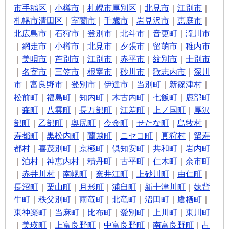
市手稲区
｜
小樽市
｜
札幌市厚別区
｜
北見市
｜
江別市
｜
札幌市清田区
｜
室蘭市
｜
千歳市
｜
岩見沢市
｜
恵庭市
｜
北広島市
｜
石狩市
｜
登別市
｜
北斗市
｜
音更町
｜
滝川市
｜
網走市
｜
小樽市
｜
北見市
｜
夕張市
｜
留萌市
｜
稚内市
｜
美唄市
｜
芦別市
｜
江別市
｜
赤平市
｜
紋別市
｜
士別市
｜
名寄市
｜
三笠市
｜
根室市
｜
砂川市
｜
歌志内市
｜
深川
市
｜
富良野市
｜
登別市
｜
伊達市
｜
当別町
｜
新篠津村
｜
松前町
｜
福島町
｜
知内町
｜
木古内町
｜
七飯町
｜
鹿部町
｜
森町
｜
八雲町
｜
長万部町
｜
江差町
｜
上ノ国町
｜
厚沢
部町
｜
乙部町
｜
奥尻町
｜
今金町
｜
せたな町
｜
島牧村
｜
寿都町
｜
黒松内町
｜
蘭越町
｜
ニセコ町
｜
真狩村
｜
留寿
都村
｜
喜茂別町
｜
京極町
｜
倶知安町
｜
共和町
｜
岩内町
｜
泊村
｜
神恵内村
｜
積丹町
｜
古平町
｜
仁木町
｜
余市町
｜
赤井川村
｜
南幌町
｜
奈井江町
｜
上砂川町
｜
由仁町
｜
長沼町
｜
栗山町
｜
月形町
｜
浦臼町
｜
新十津川町
｜
妹背
牛町
｜
秩父別町
｜
雨竜町
｜
北竜町
｜
沼田町
｜
鷹栖町
｜
東神楽町
｜
当麻町
｜
比布町
｜
愛別町
｜
上川町
｜
東川町
｜
美瑛町
｜
上富良野町
｜
中富良野町
｜
南富良野町
｜
占