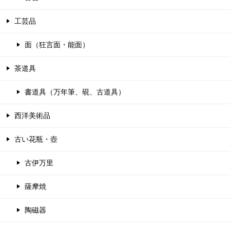
工芸品
面（狂言面・能面）
茶道具
書道具（万年筆、硯、古道具）
西洋美術品
古い花瓶・壺
古伊万里
薩摩焼
陶磁器