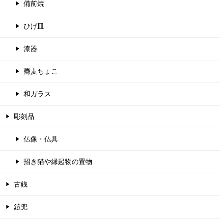
備前焼
ひげ皿
漆器
蕎麦ちょこ
和ガラス
彫刻品
仏像・仏具
招き猫や縁起物の置物
古銭
鎧兜