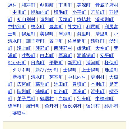
冠村
｜
和寒町
｜
剣淵町
｜
下川町
｜
美深町
｜
音威子府村
｜
中川町
｜
幌加内町
｜
増毛町
｜
小平町
｜
苫前町
｜
羽幌
町
｜
初山別村
｜
遠別町
｜
天塩町
｜
猿払村
｜
浜頓別町
｜
中頓別町
｜
枝幸町
｜
豊富町
｜
礼文町
｜
利尻町
｜
利尻富
士町
｜
幌延町
｜
美幌町
｜
津別町
｜
斜里町
｜
清里町
｜
小
清水町
｜
訓子府町
｜
置戸町
｜
佐呂間町
｜
遠軽町
｜
湧別
町
｜
滝上町
｜
興部町
｜
西興部村
｜
雄武町
｜
大空町
｜
豊
浦町
｜
壮瞥町
｜
白老町
｜
厚真町
｜
洞爺湖町
｜
安平町
｜
むかわ町
｜
日高町
｜
平取町
｜
新冠町
｜
浦河町
｜
様似町
｜
えりも町
｜
新ひだか町
｜
士幌町
｜
上士幌町
｜
鹿追町
｜
新得町
｜
清水町
｜
芽室町
｜
中札内村
｜
更別村
｜
大樹
町
｜
広尾町
｜
幕別町
｜
池田町
｜
豊頃町
｜
本別町
｜
足寄
町
｜
陸別町
｜
浦幌町
｜
釧路町
｜
厚岸町
｜
浜中町
｜
標茶
町
｜
弟子屈町
｜
鶴居村
｜
白糠町
｜
別海町
｜
中標津町
｜
標津町
｜
羅臼町
｜
色丹村
｜
留夜別村
｜
留別村
｜
紗那村
｜
蘂取村