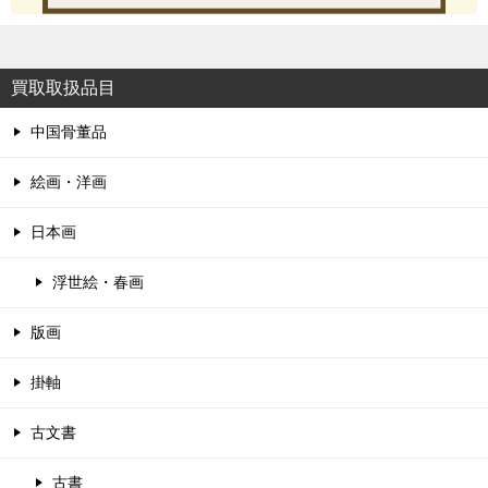
買取取扱品目
中国骨董品
絵画・洋画
日本画
浮世絵・春画
版画
掛軸
古文書
古書