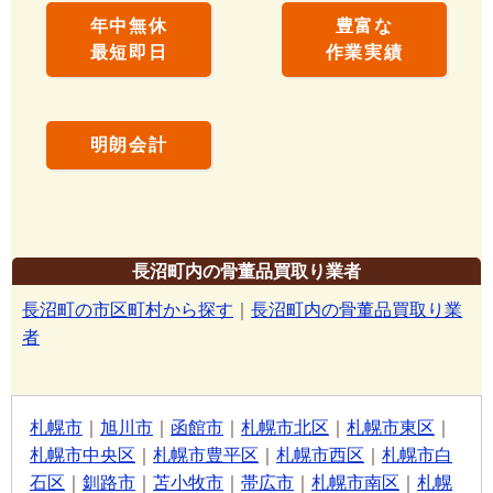
年中無休
豊富な
最短即日
作業実績
明朗会計
長沼町内の骨董品買取り業者
長沼町の市区町村から探す
｜
長沼町内の骨董品買取り業
者
札幌市
｜
旭川市
｜
函館市
｜
札幌市北区
｜
札幌市東区
｜
札幌市中央区
｜
札幌市豊平区
｜
札幌市西区
｜
札幌市白
石区
｜
釧路市
｜
苫小牧市
｜
帯広市
｜
札幌市南区
｜
札幌