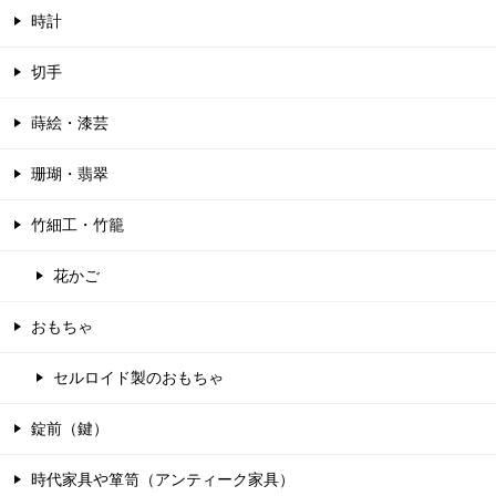
時計
切手
蒔絵・漆芸
珊瑚・翡翠
竹細工・竹籠
花かご
おもちゃ
セルロイド製のおもちゃ
錠前（鍵）
時代家具や箪笥（アンティーク家具）