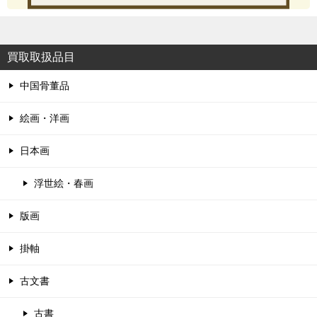
買取取扱品目
中国骨董品
絵画・洋画
日本画
浮世絵・春画
版画
掛軸
古文書
古書