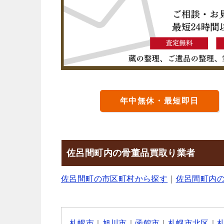
年中無休・最短即日
佐呂間町内の骨董品買取り業者
佐呂間町の市区町村から探す
｜
佐呂間町内
札幌市
｜
旭川市
｜
函館市
｜
札幌市北区
｜