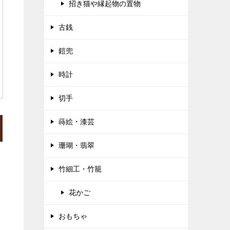
招き猫や縁起物の置物
古銭
鎧兜
時計
切手
蒔絵・漆芸
珊瑚・翡翠
竹細工・竹籠
花かご
おもちゃ