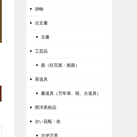
掛軸
古文書
古書
工芸品
面（狂言面・能面）
茶道具
書道具（万年筆、硯、古道具）
西洋美術品
古い花瓶・壺
古伊万里