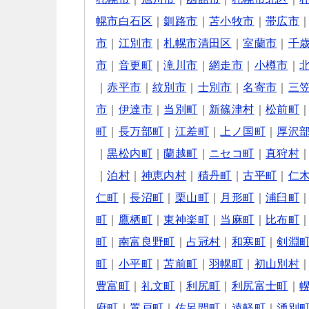
幌市白石区
｜
釧路市
｜
苫小牧市
｜
帯広市
市
｜
江別市
｜
札幌市清田区
｜
室蘭市
｜
千
市
｜
音更町
｜
滝川市
｜
網走市
｜
小樽市
｜
｜
赤平市
｜
紋別市
｜
士別市
｜
名寄市
｜
三
市
｜
伊達市
｜
当別町
｜
新篠津村
｜
松前町
町
｜
長万部町
｜
江差町
｜
上ノ国町
｜
厚沢
｜
黒松内町
｜
蘭越町
｜
ニセコ町
｜
真狩村
｜
泊村
｜
神恵内村
｜
積丹町
｜
古平町
｜
仁
仁町
｜
長沼町
｜
栗山町
｜
月形町
｜
浦臼町
町
｜
鷹栖町
｜
東神楽町
｜
当麻町
｜
比布町
町
｜
南富良野町
｜
占冠村
｜
和寒町
｜
剣淵
町
｜
小平町
｜
苫前町
｜
羽幌町
｜
初山別村
豊富町
｜
礼文町
｜
利尻町
｜
利尻富士町
｜
府町
｜
置戸町
｜
佐呂間町
｜
遠軽町
｜
湧別