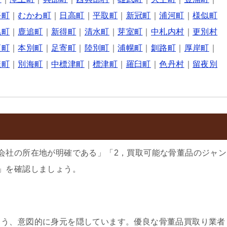
平町
｜
むかわ町
｜
日高町
｜
平取町
｜
新冠町
｜
浦河町
｜
様似町
幌町
｜
鹿追町
｜
新得町
｜
清水町
｜
芽室町
｜
中札内村
｜
更別村
頃町
｜
本別町
｜
足寄町
｜
陸別町
｜
浦幌町
｜
釧路町
｜
厚岸町
｜
糠町
｜
別海町
｜
中標津町
｜
標津町
｜
羅臼町
｜
色丹村
｜
留夜別
会社の所在地が明確である」「2，買取可能な骨董品のジャン
」を確認しましょう。
よう、意図的に身元を隠しています。優良な骨董品買取り業者