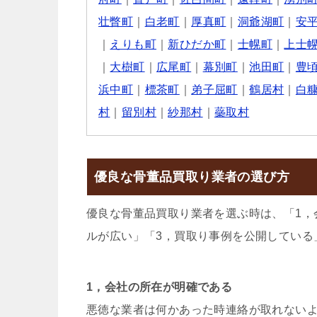
壮瞥町
｜
白老町
｜
厚真町
｜
洞爺湖町
｜
安
｜
えりも町
｜
新ひだか町
｜
士幌町
｜
上士
｜
大樹町
｜
広尾町
｜
幕別町
｜
池田町
｜
豊
浜中町
｜
標茶町
｜
弟子屈町
｜
鶴居村
｜
白
村
｜
留別村
｜
紗那村
｜
蘂取村
優良な骨董品買取り業者の選び方
優良な骨董品買取り業者を選ぶ時は、「1，
ルが広い」「3，買取り事例を公開している
1，会社の所在が明確である
悪徳な業者は何かあった時連絡が取れない