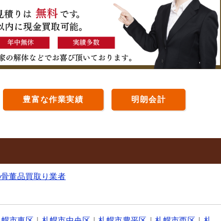
豊富な作業実績
明朗会計
の骨董品買取り業者
札幌市東区
｜
札幌市中央区
｜
札幌市豊平区
｜
札幌市西区
｜
札