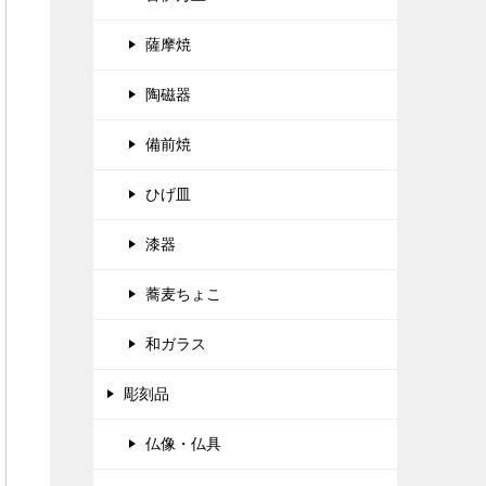
薩摩焼
陶磁器
備前焼
ひげ皿
漆器
蕎麦ちょこ
和ガラス
彫刻品
仏像・仏具