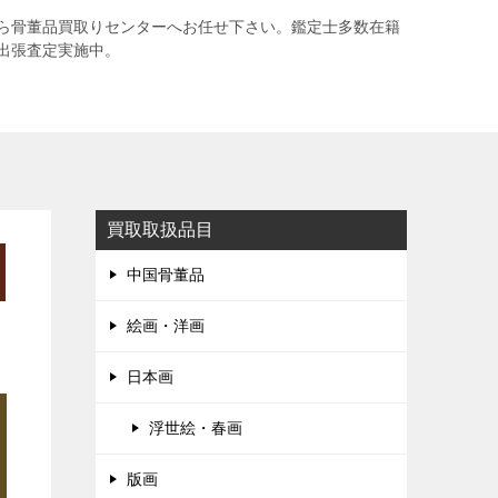
ら骨董品買取りセンターへお任せ下さい。鑑定士多数在籍
出張査定実施中。
買取取扱品目
中国骨董品
絵画・洋画
日本画
浮世絵・春画
版画