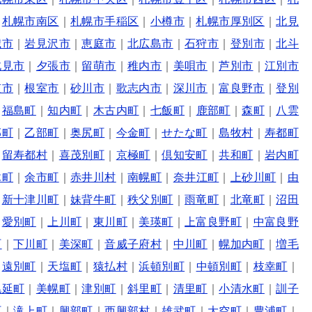
｜
札幌市南区
｜
札幌市手稲区
｜
小樽市
｜
札幌市厚別区
｜
北見
歳市
｜
岩見沢市
｜
恵庭市
｜
北広島市
｜
石狩市
｜
登別市
｜
北斗
北見市
｜
夕張市
｜
留萌市
｜
稚内市
｜
美唄市
｜
芦別市
｜
江別市
笠市
｜
根室市
｜
砂川市
｜
歌志内市
｜
深川市
｜
富良野市
｜
登別
｜
福島町
｜
知内町
｜
木古内町
｜
七飯町
｜
鹿部町
｜
森町
｜
八雲
部町
｜
乙部町
｜
奥尻町
｜
今金町
｜
せたな町
｜
島牧村
｜
寿都町
｜
留寿都村
｜
喜茂別町
｜
京極町
｜
倶知安町
｜
共和町
｜
岩内町
木町
｜
余市町
｜
赤井川村
｜
南幌町
｜
奈井江町
｜
上砂川町
｜
由
｜
新十津川町
｜
妹背牛町
｜
秩父別町
｜
雨竜町
｜
北竜町
｜
沼田
｜
愛別町
｜
上川町
｜
東川町
｜
美瑛町
｜
上富良野町
｜
中富良野
町
｜
下川町
｜
美深町
｜
音威子府村
｜
中川町
｜
幌加内町
｜
増毛
｜
遠別町
｜
天塩町
｜
猿払村
｜
浜頓別町
｜
中頓別町
｜
枝幸町
｜
幌延町
｜
美幌町
｜
津別町
｜
斜里町
｜
清里町
｜
小清水町
｜
訓子
町
｜
滝上町
｜
興部町
｜
西興部村
｜
雄武町
｜
大空町
｜
豊浦町
｜