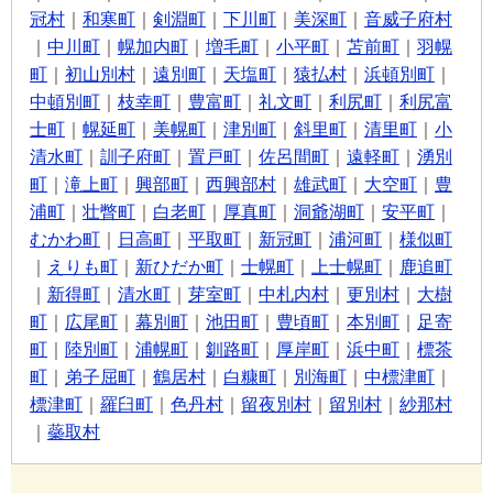
冠村
｜
和寒町
｜
剣淵町
｜
下川町
｜
美深町
｜
音威子府村
｜
中川町
｜
幌加内町
｜
増毛町
｜
小平町
｜
苫前町
｜
羽幌
町
｜
初山別村
｜
遠別町
｜
天塩町
｜
猿払村
｜
浜頓別町
｜
中頓別町
｜
枝幸町
｜
豊富町
｜
礼文町
｜
利尻町
｜
利尻富
士町
｜
幌延町
｜
美幌町
｜
津別町
｜
斜里町
｜
清里町
｜
小
清水町
｜
訓子府町
｜
置戸町
｜
佐呂間町
｜
遠軽町
｜
湧別
町
｜
滝上町
｜
興部町
｜
西興部村
｜
雄武町
｜
大空町
｜
豊
浦町
｜
壮瞥町
｜
白老町
｜
厚真町
｜
洞爺湖町
｜
安平町
｜
むかわ町
｜
日高町
｜
平取町
｜
新冠町
｜
浦河町
｜
様似町
｜
えりも町
｜
新ひだか町
｜
士幌町
｜
上士幌町
｜
鹿追町
｜
新得町
｜
清水町
｜
芽室町
｜
中札内村
｜
更別村
｜
大樹
町
｜
広尾町
｜
幕別町
｜
池田町
｜
豊頃町
｜
本別町
｜
足寄
町
｜
陸別町
｜
浦幌町
｜
釧路町
｜
厚岸町
｜
浜中町
｜
標茶
町
｜
弟子屈町
｜
鶴居村
｜
白糠町
｜
別海町
｜
中標津町
｜
標津町
｜
羅臼町
｜
色丹村
｜
留夜別村
｜
留別村
｜
紗那村
｜
蘂取村