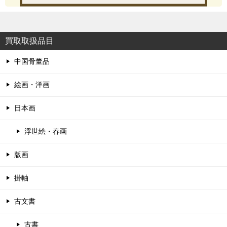
買取取扱品目
中国骨董品
絵画・洋画
日本画
浮世絵・春画
版画
掛軸
古文書
古書