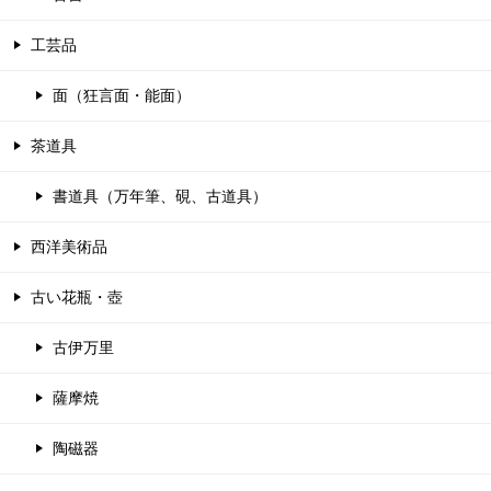
工芸品
面（狂言面・能面）
茶道具
書道具（万年筆、硯、古道具）
西洋美術品
古い花瓶・壺
古伊万里
薩摩焼
陶磁器