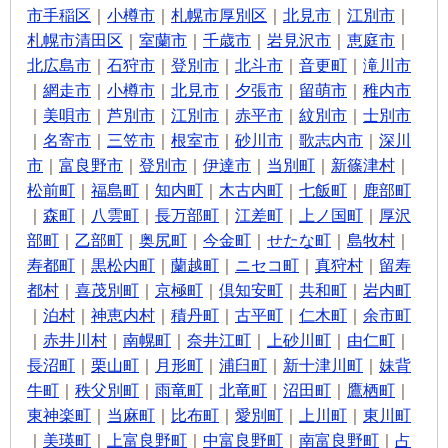
市手稲区
｜
小樽市
｜
札幌市厚別区
｜
北見市
｜
江別市
｜
札幌市清田区
｜
室蘭市
｜
千歳市
｜
岩見沢市
｜
恵庭市
｜
北広島市
｜
石狩市
｜
登別市
｜
北斗市
｜
音更町
｜
滝川市
｜
網走市
｜
小樽市
｜
北見市
｜
夕張市
｜
留萌市
｜
稚内市
｜
美唄市
｜
芦別市
｜
江別市
｜
赤平市
｜
紋別市
｜
士別市
｜
名寄市
｜
三笠市
｜
根室市
｜
砂川市
｜
歌志内市
｜
深川
市
｜
富良野市
｜
登別市
｜
伊達市
｜
当別町
｜
新篠津村
｜
松前町
｜
福島町
｜
知内町
｜
木古内町
｜
七飯町
｜
鹿部町
｜
森町
｜
八雲町
｜
長万部町
｜
江差町
｜
上ノ国町
｜
厚沢
部町
｜
乙部町
｜
奥尻町
｜
今金町
｜
せたな町
｜
島牧村
｜
寿都町
｜
黒松内町
｜
蘭越町
｜
ニセコ町
｜
真狩村
｜
留寿
都村
｜
喜茂別町
｜
京極町
｜
倶知安町
｜
共和町
｜
岩内町
｜
泊村
｜
神恵内村
｜
積丹町
｜
古平町
｜
仁木町
｜
余市町
｜
赤井川村
｜
南幌町
｜
奈井江町
｜
上砂川町
｜
由仁町
｜
長沼町
｜
栗山町
｜
月形町
｜
浦臼町
｜
新十津川町
｜
妹背
牛町
｜
秩父別町
｜
雨竜町
｜
北竜町
｜
沼田町
｜
鷹栖町
｜
東神楽町
｜
当麻町
｜
比布町
｜
愛別町
｜
上川町
｜
東川町
｜
美瑛町
｜
上富良野町
｜
中富良野町
｜
南富良野町
｜
占