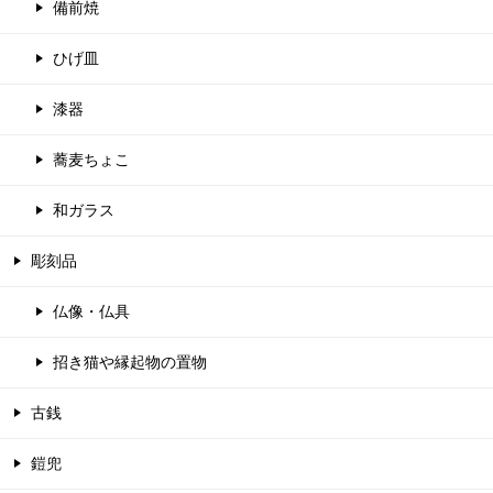
備前焼
ひげ皿
漆器
蕎麦ちょこ
和ガラス
彫刻品
仏像・仏具
招き猫や縁起物の置物
古銭
鎧兜