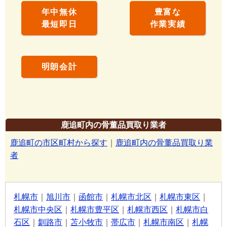
年中無休
豊富な
最短即日
作業実績
明朗会計
鹿追町内の骨董品買取り業者
鹿追町の市区町村から探す
｜
鹿追町内の骨董品買取り業
者
札幌市
｜
旭川市
｜
函館市
｜
札幌市北区
｜
札幌市東区
｜
札幌市中央区
｜
札幌市豊平区
｜
札幌市西区
｜
札幌市白
石区
｜
釧路市
｜
苫小牧市
｜
帯広市
｜
札幌市南区
｜
札幌