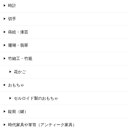
時計
切手
蒔絵・漆芸
珊瑚・翡翠
竹細工・竹籠
花かご
おもちゃ
セルロイド製のおもちゃ
錠前（鍵）
時代家具や箪笥（アンティーク家具）