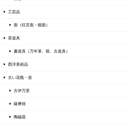
工芸品
面（狂言面・能面）
茶道具
書道具（万年筆、硯、古道具）
西洋美術品
古い花瓶・壺
古伊万里
薩摩焼
陶磁器