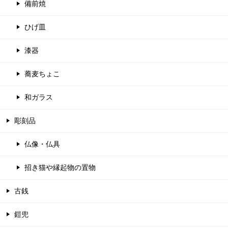
備前焼
ひげ皿
漆器
蕎麦ちょこ
和ガラス
彫刻品
仏像・仏具
招き猫や縁起物の置物
古銭
鎧兜