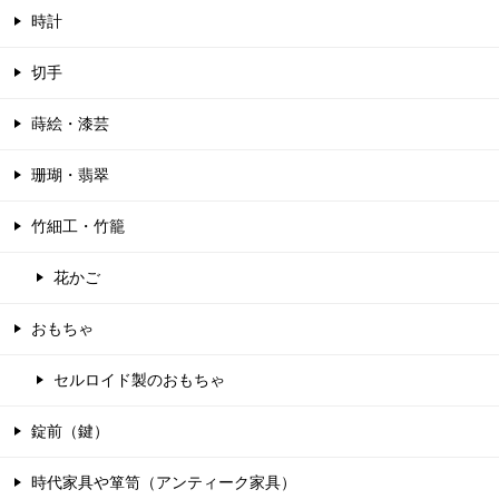
時計
切手
蒔絵・漆芸
珊瑚・翡翠
竹細工・竹籠
花かご
おもちゃ
セルロイド製のおもちゃ
錠前（鍵）
時代家具や箪笥（アンティーク家具）