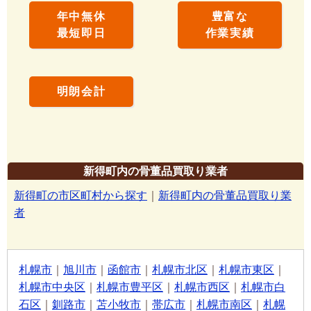
年中無休
豊富な
最短即日
作業実績
明朗会計
新得町内の骨董品買取り業者
新得町の市区町村から探す
｜
新得町内の骨董品買取り業
者
札幌市
｜
旭川市
｜
函館市
｜
札幌市北区
｜
札幌市東区
｜
札幌市中央区
｜
札幌市豊平区
｜
札幌市西区
｜
札幌市白
石区
｜
釧路市
｜
苫小牧市
｜
帯広市
｜
札幌市南区
｜
札幌