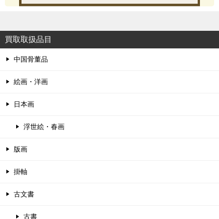
買取取扱品目
中国骨董品
絵画・洋画
日本画
浮世絵・春画
版画
掛軸
古文書
古書