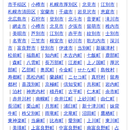
市手稲区
｜
小樽市
｜
札幌市厚別区
｜
北見市
｜
江別市
｜
札幌市清田区
｜
室蘭市
｜
千歳市
｜
岩見沢市
｜
恵庭市
｜
北広島市
｜
石狩市
｜
登別市
｜
北斗市
｜
音更町
｜
滝川市
｜
網走市
｜
小樽市
｜
北見市
｜
夕張市
｜
留萌市
｜
稚内市
｜
美唄市
｜
芦別市
｜
江別市
｜
赤平市
｜
紋別市
｜
士別市
｜
名寄市
｜
三笠市
｜
根室市
｜
砂川市
｜
歌志内市
｜
深川
市
｜
富良野市
｜
登別市
｜
伊達市
｜
当別町
｜
新篠津村
｜
松前町
｜
福島町
｜
知内町
｜
木古内町
｜
七飯町
｜
鹿部町
｜
森町
｜
八雲町
｜
長万部町
｜
江差町
｜
上ノ国町
｜
厚沢
部町
｜
乙部町
｜
奥尻町
｜
今金町
｜
せたな町
｜
島牧村
｜
寿都町
｜
黒松内町
｜
蘭越町
｜
ニセコ町
｜
真狩村
｜
留寿
都村
｜
喜茂別町
｜
京極町
｜
倶知安町
｜
共和町
｜
岩内町
｜
泊村
｜
神恵内村
｜
積丹町
｜
古平町
｜
仁木町
｜
余市町
｜
赤井川村
｜
南幌町
｜
奈井江町
｜
上砂川町
｜
由仁町
｜
長沼町
｜
栗山町
｜
月形町
｜
浦臼町
｜
新十津川町
｜
妹背
牛町
｜
秩父別町
｜
雨竜町
｜
北竜町
｜
沼田町
｜
鷹栖町
｜
東神楽町
｜
当麻町
｜
比布町
｜
愛別町
｜
上川町
｜
東川町
｜
美瑛町
｜
上富良野町
｜
中富良野町
｜
南富良野町
｜
占