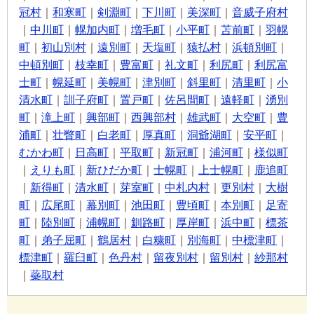
冠村
｜
和寒町
｜
剣淵町
｜
下川町
｜
美深町
｜
音威子府村
｜
中川町
｜
幌加内町
｜
増毛町
｜
小平町
｜
苫前町
｜
羽幌
町
｜
初山別村
｜
遠別町
｜
天塩町
｜
猿払村
｜
浜頓別町
｜
中頓別町
｜
枝幸町
｜
豊富町
｜
礼文町
｜
利尻町
｜
利尻富
士町
｜
幌延町
｜
美幌町
｜
津別町
｜
斜里町
｜
清里町
｜
小
清水町
｜
訓子府町
｜
置戸町
｜
佐呂間町
｜
遠軽町
｜
湧別
町
｜
滝上町
｜
興部町
｜
西興部村
｜
雄武町
｜
大空町
｜
豊
浦町
｜
壮瞥町
｜
白老町
｜
厚真町
｜
洞爺湖町
｜
安平町
｜
むかわ町
｜
日高町
｜
平取町
｜
新冠町
｜
浦河町
｜
様似町
｜
えりも町
｜
新ひだか町
｜
士幌町
｜
上士幌町
｜
鹿追町
｜
新得町
｜
清水町
｜
芽室町
｜
中札内村
｜
更別村
｜
大樹
町
｜
広尾町
｜
幕別町
｜
池田町
｜
豊頃町
｜
本別町
｜
足寄
町
｜
陸別町
｜
浦幌町
｜
釧路町
｜
厚岸町
｜
浜中町
｜
標茶
町
｜
弟子屈町
｜
鶴居村
｜
白糠町
｜
別海町
｜
中標津町
｜
標津町
｜
羅臼町
｜
色丹村
｜
留夜別村
｜
留別村
｜
紗那村
｜
蘂取村