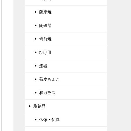
薩摩焼
陶磁器
備前焼
ひげ皿
漆器
蕎麦ちょこ
和ガラス
彫刻品
仏像・仏具