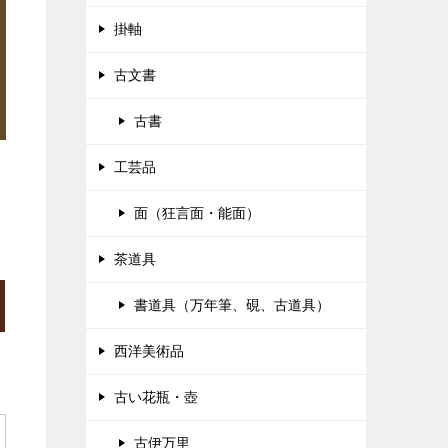
掛軸
古文書
古書
工芸品
面（狂言面・能面）
茶道具
書道具（万年筆、硯、古道具）
西洋美術品
古い花瓶・壺
古伊万里