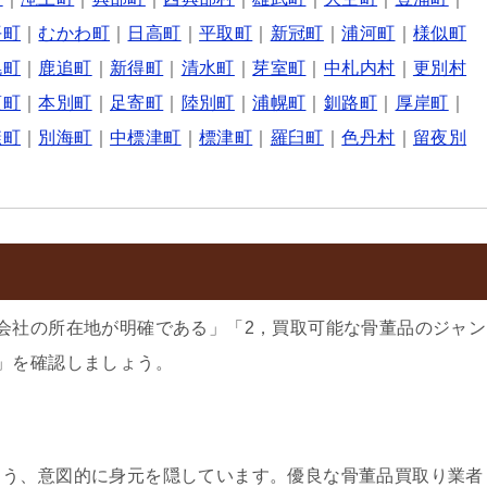
平町
｜
むかわ町
｜
日高町
｜
平取町
｜
新冠町
｜
浦河町
｜
様似町
幌町
｜
鹿追町
｜
新得町
｜
清水町
｜
芽室町
｜
中札内村
｜
更別村
頃町
｜
本別町
｜
足寄町
｜
陸別町
｜
浦幌町
｜
釧路町
｜
厚岸町
｜
糠町
｜
別海町
｜
中標津町
｜
標津町
｜
羅臼町
｜
色丹村
｜
留夜別
会社の所在地が明確である」「2，買取可能な骨董品のジャン
」を確認しましょう。
よう、意図的に身元を隠しています。優良な骨董品買取り業者