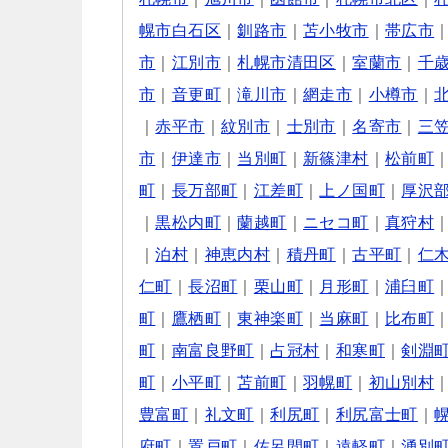
幌市白石区
｜
釧路市
｜
苫小牧市
｜
帯広市
市
｜
江別市
｜
札幌市清田区
｜
室蘭市
｜
千
市
｜
音更町
｜
滝川市
｜
網走市
｜
小樽市
｜
｜
赤平市
｜
紋別市
｜
士別市
｜
名寄市
｜
三
市
｜
伊達市
｜
当別町
｜
新篠津村
｜
松前町
町
｜
長万部町
｜
江差町
｜
上ノ国町
｜
厚沢
｜
黒松内町
｜
蘭越町
｜
ニセコ町
｜
真狩村
｜
泊村
｜
神恵内村
｜
積丹町
｜
古平町
｜
仁
仁町
｜
長沼町
｜
栗山町
｜
月形町
｜
浦臼町
町
｜
鷹栖町
｜
東神楽町
｜
当麻町
｜
比布町
町
｜
南富良野町
｜
占冠村
｜
和寒町
｜
剣淵
町
｜
小平町
｜
苫前町
｜
羽幌町
｜
初山別村
豊富町
｜
礼文町
｜
利尻町
｜
利尻富士町
｜
府町
｜
置戸町
｜
佐呂間町
｜
遠軽町
｜
湧別