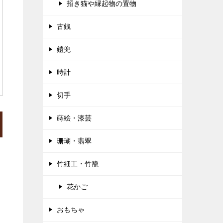
招き猫や縁起物の置物
古銭
鎧兜
時計
切手
蒔絵・漆芸
珊瑚・翡翠
竹細工・竹籠
花かご
おもちゃ