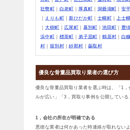
壮瞥町
｜
白老町
｜
厚真町
｜
洞爺湖町
｜
安
｜
えりも町
｜
新ひだか町
｜
士幌町
｜
上士
｜
大樹町
｜
広尾町
｜
幕別町
｜
池田町
｜
豊
浜中町
｜
標茶町
｜
弟子屈町
｜
鶴居村
｜
白
村
｜
留別村
｜
紗那村
｜
蘂取村
優良な骨董品買取り業者の選び方
優良な骨董品買取り業者を選ぶ時は、「1，
ルが広い」「3，買取り事例を公開している
1，会社の所在が明確である
悪徳な業者は何かあった時連絡が取れない