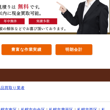
豊富な作業実績
明朗会計
董品買取り業者
札幌市東区
｜
札幌市中央区
｜
札幌市豊平区
｜
札幌市西区
｜
札