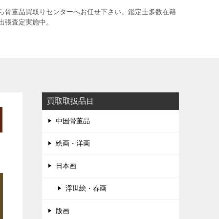
ら骨董品買取りセンターへお任せ下さい。鑑定士多数在籍
出張査定実施中。
買取取扱品目
中国骨董品
絵画・洋画
日本画
浮世絵・春画
版画