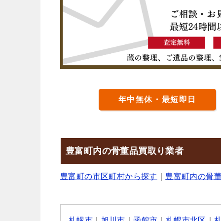
年中無休・最短即日
豊富町内の骨董品買取り業者
豊富町の市区町村から探す
｜
豊富町内の骨
札幌市
｜
旭川市
｜
函館市
｜
札幌市北区
｜