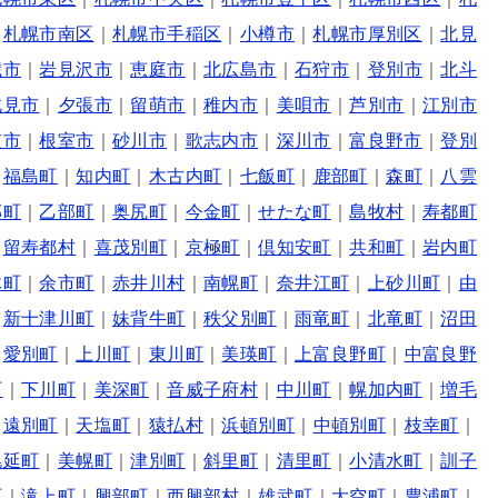
｜
札幌市南区
｜
札幌市手稲区
｜
小樽市
｜
札幌市厚別区
｜
北見
歳市
｜
岩見沢市
｜
恵庭市
｜
北広島市
｜
石狩市
｜
登別市
｜
北斗
北見市
｜
夕張市
｜
留萌市
｜
稚内市
｜
美唄市
｜
芦別市
｜
江別市
笠市
｜
根室市
｜
砂川市
｜
歌志内市
｜
深川市
｜
富良野市
｜
登別
｜
福島町
｜
知内町
｜
木古内町
｜
七飯町
｜
鹿部町
｜
森町
｜
八雲
部町
｜
乙部町
｜
奥尻町
｜
今金町
｜
せたな町
｜
島牧村
｜
寿都町
｜
留寿都村
｜
喜茂別町
｜
京極町
｜
倶知安町
｜
共和町
｜
岩内町
木町
｜
余市町
｜
赤井川村
｜
南幌町
｜
奈井江町
｜
上砂川町
｜
由
｜
新十津川町
｜
妹背牛町
｜
秩父別町
｜
雨竜町
｜
北竜町
｜
沼田
｜
愛別町
｜
上川町
｜
東川町
｜
美瑛町
｜
上富良野町
｜
中富良野
町
｜
下川町
｜
美深町
｜
音威子府村
｜
中川町
｜
幌加内町
｜
増毛
｜
遠別町
｜
天塩町
｜
猿払村
｜
浜頓別町
｜
中頓別町
｜
枝幸町
｜
幌延町
｜
美幌町
｜
津別町
｜
斜里町
｜
清里町
｜
小清水町
｜
訓子
町
｜
滝上町
｜
興部町
｜
西興部村
｜
雄武町
｜
大空町
｜
豊浦町
｜