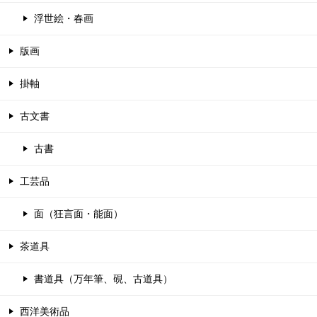
浮世絵・春画
版画
掛軸
古文書
古書
工芸品
面（狂言面・能面）
茶道具
書道具（万年筆、硯、古道具）
西洋美術品