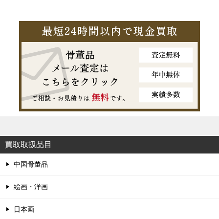
買取取扱品目
中国骨董品
絵画・洋画
日本画