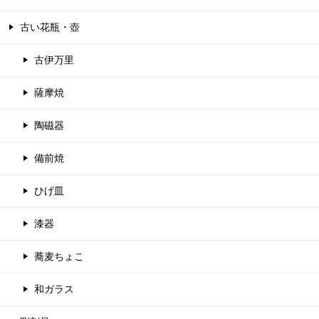
古い花瓶・壺
古伊万里
薩摩焼
陶磁器
備前焼
ひげ皿
漆器
蕎麦ちょこ
和ガラス