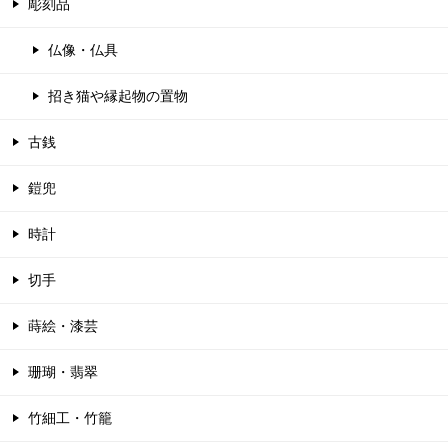
彫刻品
仏像・仏具
招き猫や縁起物の置物
古銭
鎧兜
時計
切手
蒔絵・漆芸
珊瑚・翡翠
竹細工・竹籠