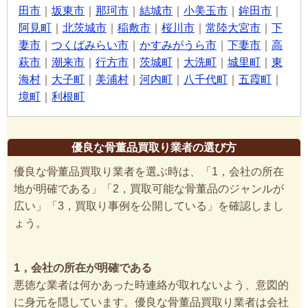
田市
｜
坂東市
｜
那珂市
｜
結城市
｜
小美玉市
｜
鉾田市
｜
阿見町
｜
北茨城市
｜
稲敷市
｜
桜川市
｜
常陸大宮市
｜
下
妻市
｜
つくばみらい市
｜
かすみがうら市
｜
下妻市
｜
高
萩市
｜
潮来市
｜
行方市
｜
茨城町
｜
大洗町
｜
城里町
｜
東
海村
｜
大子町
｜
美浦村
｜
河内町
｜
八千代町
｜
五霞町
｜
境町
｜
利根町
優良な骨董品買取り業者の選び方
優良な骨董品買取り業者を選ぶ時は、「1，会社の所在
地が明確である」「2，買取可能な骨董品のジャンルが
広い」「3，買取り事例を公開している」を確認しまし
ょう。
1，会社の所在が明確である
悪徳な業者は何かあった時連絡が取れないよう、意図的
に身元を隠しています。優良な骨董品買取り業者は会社