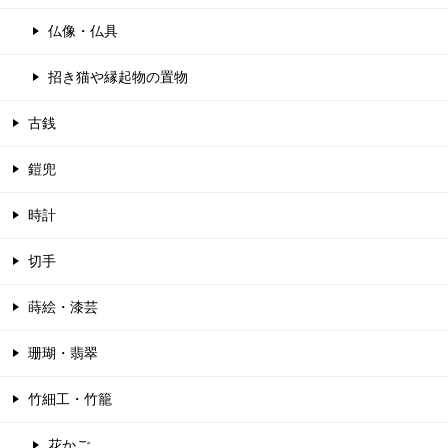
仏像・仏具
招き猫や縁起物の置物
古銭
鎧兜
時計
切手
蒔絵・漆芸
珊瑚・翡翠
竹細工・竹籠
花かご