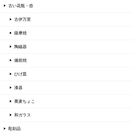
古い花瓶・壺
古伊万里
薩摩焼
陶磁器
備前焼
ひげ皿
漆器
蕎麦ちょこ
和ガラス
彫刻品