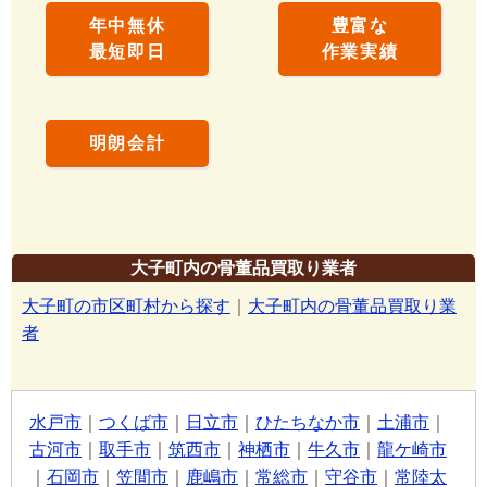
年中無休
豊富な
最短即日
作業実績
明朗会計
大子町内の骨董品買取り業者
大子町の市区町村から探す
｜
大子町内の骨董品買取り業
者
水戸市
｜
つくば市
｜
日立市
｜
ひたちなか市
｜
土浦市
｜
古河市
｜
取手市
｜
筑西市
｜
神栖市
｜
牛久市
｜
龍ケ崎市
｜
石岡市
｜
笠間市
｜
鹿嶋市
｜
常総市
｜
守谷市
｜
常陸太