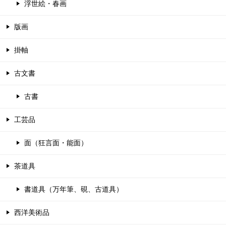
浮世絵・春画
版画
掛軸
古文書
古書
工芸品
面（狂言面・能面）
茶道具
書道具（万年筆、硯、古道具）
西洋美術品