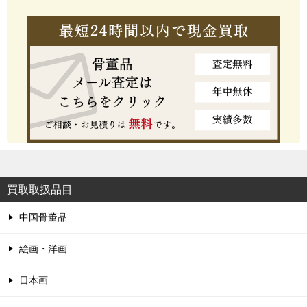
買取取扱品目
中国骨董品
絵画・洋画
日本画