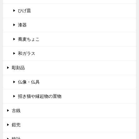
ひげ皿
漆器
蕎麦ちょこ
和ガラス
彫刻品
仏像・仏具
招き猫や縁起物の置物
古銭
鎧兜