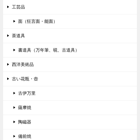
工芸品
面（狂言面・能面）
茶道具
書道具（万年筆、硯、古道具）
西洋美術品
古い花瓶・壺
古伊万里
薩摩焼
陶磁器
備前焼