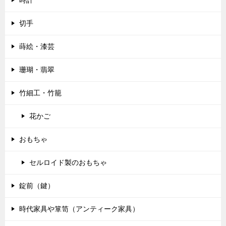
時計
切手
蒔絵・漆芸
珊瑚・翡翠
竹細工・竹籠
花かご
おもちゃ
セルロイド製のおもちゃ
錠前（鍵）
時代家具や箪笥（アンティーク家具）