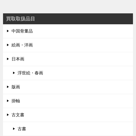
ナ
ビ
買取取扱品目
ゲ
ー
中国骨董品
シ
絵画・洋画
ョ
ン
日本画
浮世絵・春画
版画
掛軸
古文書
古書