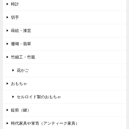
時計
切手
蒔絵・漆芸
珊瑚・翡翠
竹細工・竹籠
花かご
おもちゃ
セルロイド製のおもちゃ
錠前（鍵）
時代家具や箪笥（アンティーク家具）