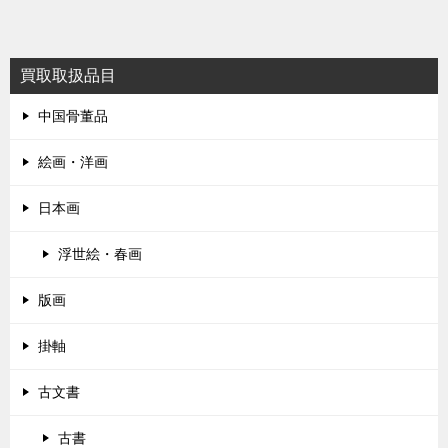
ナ
ビ
買取取扱品目
ゲ
ー
中国骨董品
シ
絵画・洋画
ョ
ン
日本画
浮世絵・春画
版画
掛軸
古文書
古書