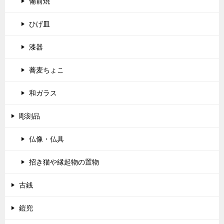
備前焼
ひげ皿
漆器
蕎麦ちょこ
和ガラス
彫刻品
仏像・仏具
招き猫や縁起物の置物
古銭
鎧兜