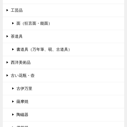
工芸品
面（狂言面・能面）
茶道具
書道具（万年筆、硯、古道具）
西洋美術品
古い花瓶・壺
古伊万里
薩摩焼
陶磁器