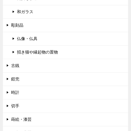
和ガラス
彫刻品
仏像・仏具
招き猫や縁起物の置物
古銭
鎧兜
時計
切手
蒔絵・漆芸