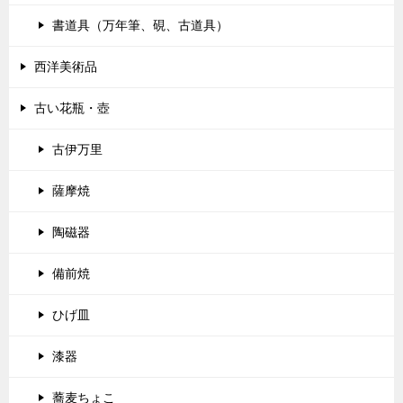
書道具（万年筆、硯、古道具）
西洋美術品
古い花瓶・壺
古伊万里
薩摩焼
陶磁器
備前焼
ひげ皿
漆器
蕎麦ちょこ