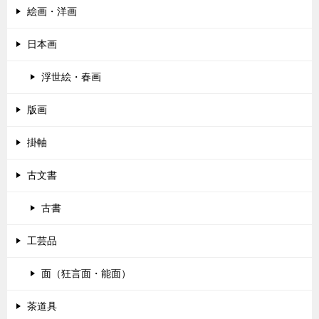
シ
絵画・洋画
ョ
ン
日本画
浮世絵・春画
版画
掛軸
古文書
古書
工芸品
面（狂言面・能面）
茶道具