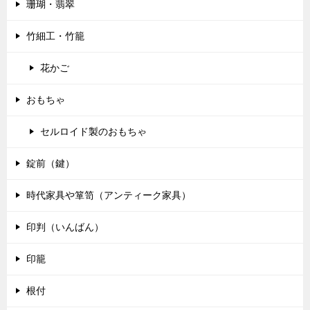
珊瑚・翡翠
竹細工・竹籠
花かご
おもちゃ
セルロイド製のおもちゃ
錠前（鍵）
時代家具や箪笥（アンティーク家具）
印判（いんばん）
印籠
根付