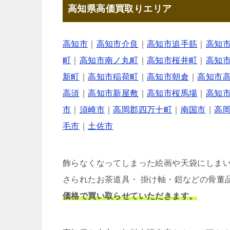
高知県高価買取りエリア
高知市
｜
高知市介良
｜
高知市追手筋
｜
高知
町
｜
高知市南ノ丸町
｜
高知市桜井町
｜
高知
新町
｜
高知市稲荷町
｜
高知市朝倉
｜
高知市
高須
｜
高知市新屋敷
｜
高知市桜馬場
｜
高知
市
｜
須崎市
｜
高岡郡四万十町
｜
南国市
｜
高
毛市
｜
土佐市
飾らなくなってしまった絵画や天袋にしま
さられたお茶道具・ 掛け軸・鎧などの骨董
価格で買い取らせていただきます。