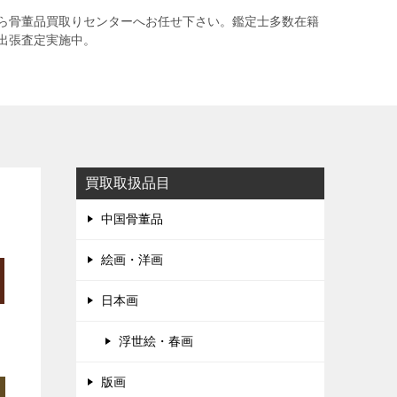
ら骨董品買取りセンターへお任せ下さい。鑑定士多数在籍
出張査定実施中。
買取取扱品目
中国骨董品
絵画・洋画
日本画
浮世絵・春画
版画