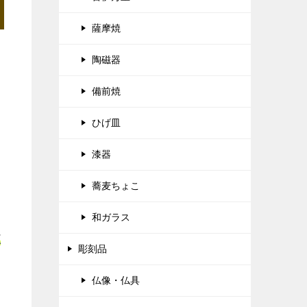
薩摩焼
陶磁器
備前焼
ひげ皿
漆器
蕎麦ちょこ
和ガラス
正
彫刻品
仏像・仏具