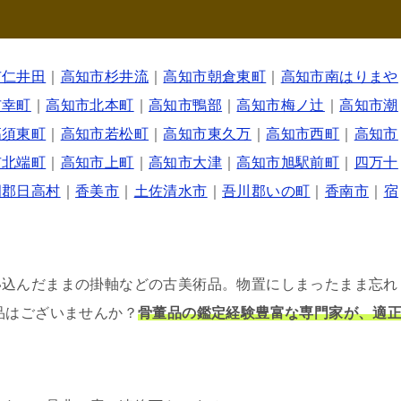
市仁井田
｜
高知市杉井流
｜
高知市朝倉東町
｜
高知市南はりまや
市幸町
｜
高知市北本町
｜
高知市鴨部
｜
高知市梅ノ辻
｜
高知市潮
高須東町
｜
高知市若松町
｜
高知市東久万
｜
高知市西町
｜
高知市
市北端町
｜
高知市上町
｜
高知市大津
｜
高知市旭駅前町
｜
四万十
岡郡日高村
｜
香美市
｜
土佐清水市
｜
吾川郡いの町
｜
香南市
｜
宿
い込んだままの掛軸などの古美術品。物置にしまったまま忘れ
品はございませんか？
骨董品の鑑定経験豊富な専門家が、適