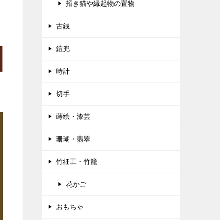
招き猫や縁起物の置物
古銭
鎧兜
時計
切手
蒔絵・漆芸
珊瑚・翡翠
竹細工・竹籠
花かご
おもちゃ