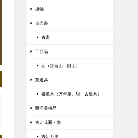
掛軸
古文書
古書
工芸品
面（狂言面・能面）
茶道具
書道具（万年筆、硯、古道具）
西洋美術品
古い花瓶・壺
古伊万里