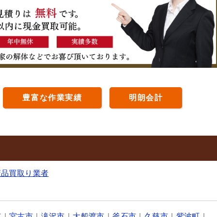
豊富な作業実績
明朗会計
董品買取り業者
市
｜
宮古市
｜
滝沢市
｜
大船渡市
｜
釜石市
｜
久慈市
｜
紫波町
｜