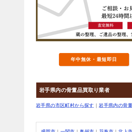
年中無休・最短即日
岩手県内の骨董品買取り業者
岩手県の市区町村から探す
｜
岩手県内の骨
盛岡市
｜
一関市
｜
奥州市
｜
花巻市
｜
北上