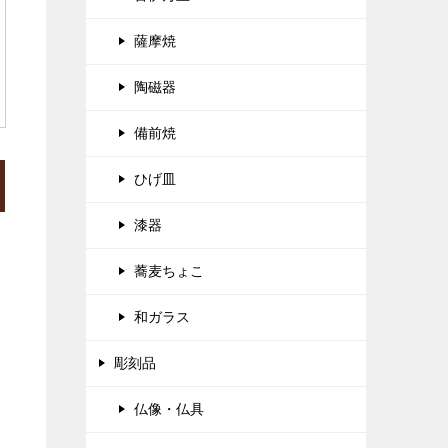
薩摩焼
陶磁器
備前焼
ひげ皿
漆器
蕎麦ちょこ
和ガラス
彫刻品
仏像・仏具