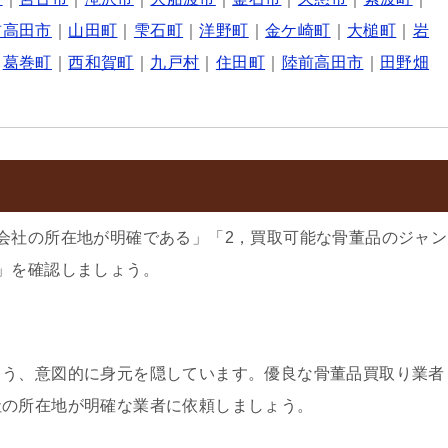
前高田市
｜
山田町
｜
雫石町
｜
洋野町
｜
金ケ崎町
｜
大槌町
｜
岩
｜
葛巻町
｜
西和賀町
｜
九戸村
｜
住田町
｜
陸前高田市
｜
田野畑
会社の所在地が明確である」「2，買取可能な骨董品のジャン
」を確認しましょう。
よう、意図的に身元を隠しています。優良な骨董品買取り業者
社の所在地が明確な業者に依頼しましょう。