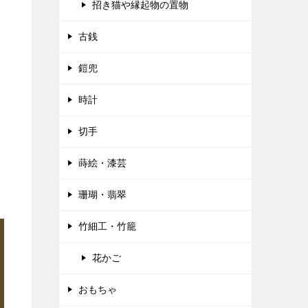
招き猫や縁起物の置物
古銭
鎧兜
時計
切手
蒔絵・漆芸
珊瑚・翡翠
竹細工・竹籠
花かご
おもちゃ