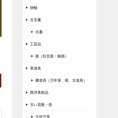
掛軸
古文書
古書
工芸品
面（狂言面・能面）
茶道具
書道具（万年筆、硯、古道具）
西洋美術品
古い花瓶・壺
古伊万里