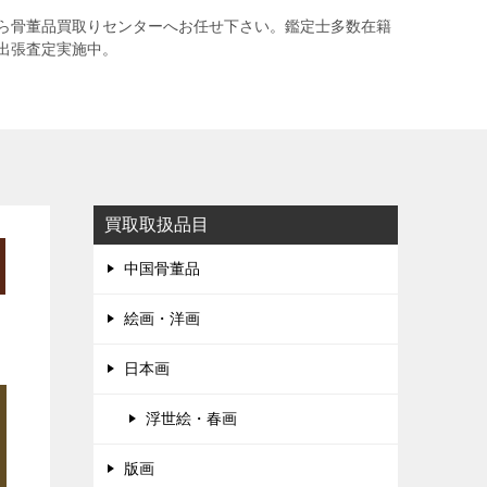
ら骨董品買取りセンターへお任せ下さい。鑑定士多数在籍
出張査定実施中。
買取取扱品目
中国骨董品
絵画・洋画
日本画
浮世絵・春画
版画