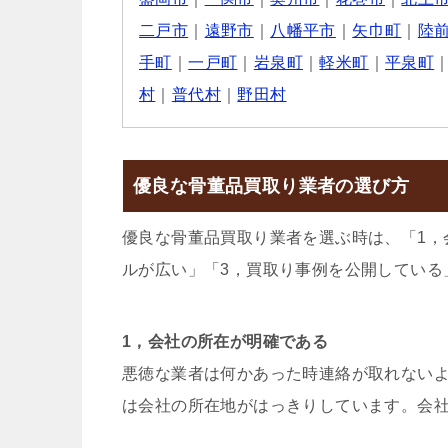
二戸市
｜
遠野市
｜
八幡平市
｜
矢巾町
｜
陸
手町
｜
一戸町
｜
岩泉町
｜
軽米町
｜
平泉町
村
｜
普代村
｜
野田村
優良な骨董品買取り業者の選び方
優良な骨董品買取り業者を選ぶ時は、「1，
ルが広い」「3，買取り事例を公開している
1，会社の所在が明確である
悪徳な業者は何かあった時連絡が取れない
は会社の所在地がはっきりしています。会