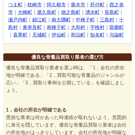
つま町
｜
枕崎市
｜
阿久根市
｜
垂水市
｜
肝付町
｜
西之表
市
｜
大崎町
｜
屋久島町
｜
徳之島町
｜
湧水町
｜
長島町
｜
瀬戸内町
｜
錦江町
｜
南大隅町
｜
中種子町
｜
三島村
｜
十
島村
｜
東串良町
｜
南種子町
｜
大和村
｜
宇検村
｜
龍郷町
｜
喜界町
｜
天城町
｜
伊仙町
｜
和泊町
｜
知名町
｜
与論町
優良な骨董品買取り業者の選び方
優良な骨董品買取り業者を選ぶ時は、「1，会社の所在
地が明確である」「2，買取可能な骨董品のジャンルが
広い」「3，買取り事例を公開している」を確認しまし
ょう。
1，会社の所在が明確である
悪徳な業者は何かあった時連絡が取れないよう、意図的
に身元を隠しています。優良な骨董品買取り業者は会社
の所在地がはっきりしています。会社の所在地が明確な