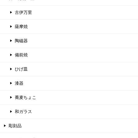
古伊万里
薩摩焼
陶磁器
備前焼
ひげ皿
漆器
蕎麦ちょこ
和ガラス
彫刻品