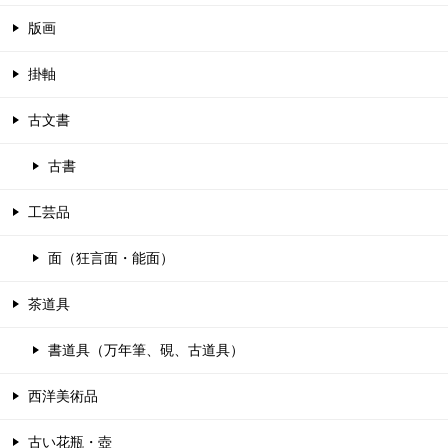
版画
掛軸
古文書
古書
工芸品
面（狂言面・能面）
茶道具
書道具（万年筆、硯、古道具）
西洋美術品
古い花瓶・壺