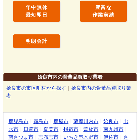
年中無休
豊富な
最短即日
作業実績
明朗会計
姶良市内の骨董品買取り業者
姶良市の市区町村から探す
｜
姶良市内の骨董品買取り業
者
鹿児島市
｜
霧島市
｜
鹿屋市
｜
薩摩川内市
｜
姶良市
｜
出
水市
｜
日置市
｜
奄美市
｜
指宿市
｜
曽於市
｜
南九州市
｜
南さつま市
｜
志布志市
｜
いちき串木野市
｜
伊佐市
｜
さ