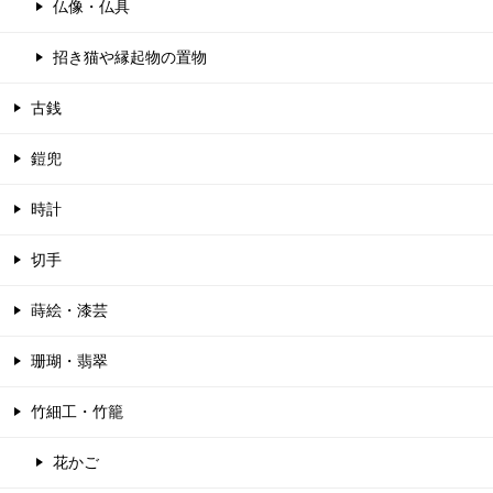
仏像・仏具
招き猫や縁起物の置物
古銭
鎧兜
時計
切手
蒔絵・漆芸
珊瑚・翡翠
竹細工・竹籠
花かご