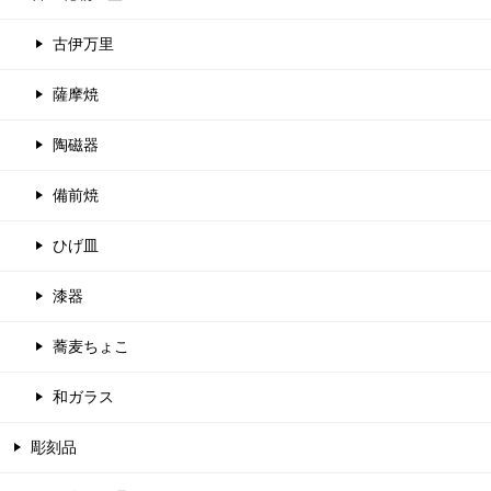
古伊万里
薩摩焼
陶磁器
備前焼
ひげ皿
漆器
蕎麦ちょこ
和ガラス
彫刻品