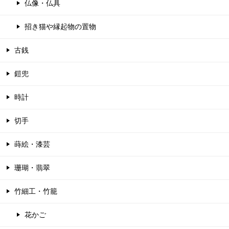
仏像・仏具
招き猫や縁起物の置物
古銭
鎧兜
時計
切手
蒔絵・漆芸
珊瑚・翡翠
竹細工・竹籠
花かご