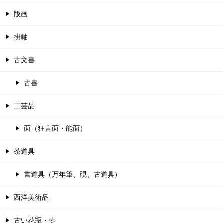
版画
掛軸
古文書
古書
工芸品
面（狂言面・能面）
茶道具
書道具（万年筆、硯、古道具）
西洋美術品
古い花瓶・壺