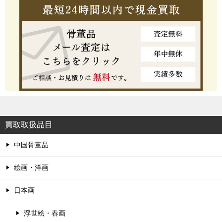
買取取扱品目
中国骨董品
絵画・洋画
日本画
浮世絵・春画