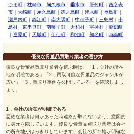
つま町
｜
枕崎市
｜
阿久根市
｜
垂水市
｜
肝付町
｜
西之表
市
｜
大崎町
｜
屋久島町
｜
徳之島町
｜
湧水町
｜
長島町
｜
瀬戸内町
｜
錦江町
｜
南大隅町
｜
中種子町
｜
三島村
｜
十
島村
｜
東串良町
｜
南種子町
｜
大和村
｜
宇検村
｜
龍郷町
｜
喜界町
｜
天城町
｜
伊仙町
｜
和泊町
｜
知名町
｜
与論町
優良な骨董品買取り業者の選び方
優良な骨董品買取り業者を選ぶ時は、「1，会社の所在
地が明確である」「2，買取可能な骨董品のジャンルが
広い」「3，買取り事例を公開している」を確認しまし
ょう。
1，会社の所在が明確である
悪徳な業者は何かあった時連絡が取れないよう、意図的
に身元を隠しています。優良な骨董品買取り業者は会社
の所在地がはっきりしています。会社の所在地が明確な