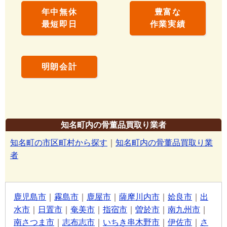
年中無休
豊富な
最短即日
作業実績
明朗会計
知名町内の骨董品買取り業者
知名町の市区町村から探す
｜
知名町内の骨董品買取り業
者
鹿児島市
｜
霧島市
｜
鹿屋市
｜
薩摩川内市
｜
姶良市
｜
出
水市
｜
日置市
｜
奄美市
｜
指宿市
｜
曽於市
｜
南九州市
｜
南さつま市
｜
志布志市
｜
いちき串木野市
｜
伊佐市
｜
さ