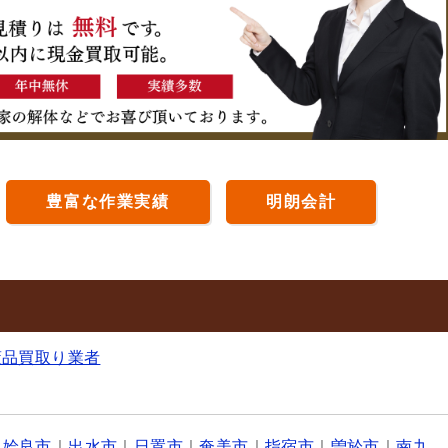
豊富な作業実績
明朗会計
董品買取り業者
｜
姶良市
｜
出水市
｜
日置市
｜
奄美市
｜
指宿市
｜
曽於市
｜
南九