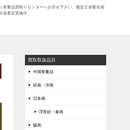
ら骨董品買取りセンターへお任せ下さい。鑑定士多数在籍
出張査定実施中。
買取取扱品目
中国骨董品
絵画・洋画
日本画
浮世絵・春画
版画