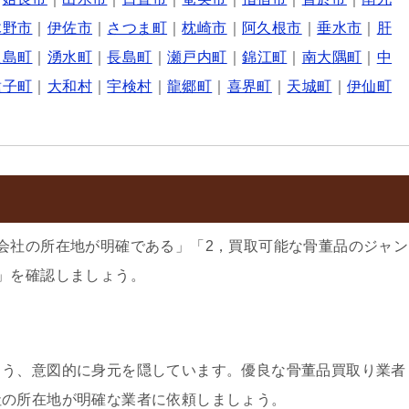
木野市
｜
伊佐市
｜
さつま町
｜
枕崎市
｜
阿久根市
｜
垂水市
｜
肝
之島町
｜
湧水町
｜
長島町
｜
瀬戸内町
｜
錦江町
｜
南大隅町
｜
中
種子町
｜
大和村
｜
宇検村
｜
龍郷町
｜
喜界町
｜
天城町
｜
伊仙町
会社の所在地が明確である」「2，買取可能な骨董品のジャン
」を確認しましょう。
よう、意図的に身元を隠しています。優良な骨董品買取り業者
社の所在地が明確な業者に依頼しましょう。