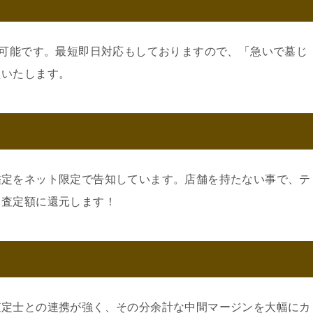
可
約可能です。最短即日対応もしておりますので、「急いで墓じ
えいたします。
鑑定をネット限定で告知しています。店舗を持たない事で、テ
。査定額に還元します！
査定士との連携が強く、その分余計な中間マージンを大幅にカ