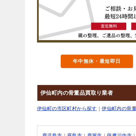
年中無休・最短即日
伊仙町内の骨董品買取り業者
伊仙町の市区町村から探す
｜
伊仙町内の骨
鹿児島市
｜
霧島市
｜
鹿屋市
｜
薩摩川内市