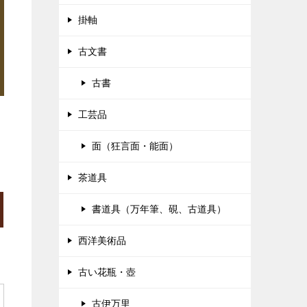
掛軸
古文書
古書
工芸品
面（狂言面・能面）
茶道具
書道具（万年筆、硯、古道具）
西洋美術品
古い花瓶・壺
古伊万里