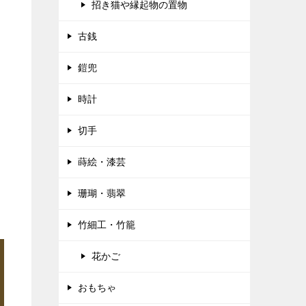
招き猫や縁起物の置物
古銭
鎧兜
時計
切手
蒔絵・漆芸
珊瑚・翡翠
竹細工・竹籠
花かご
おもちゃ