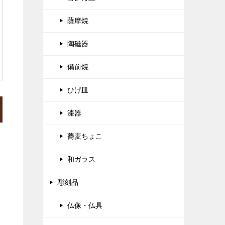
薩摩焼
陶磁器
備前焼
ひげ皿
漆器
蕎麦ちょこ
和ガラス
彫刻品
仏像・仏具