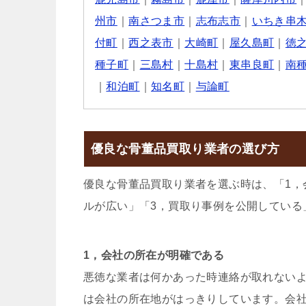
州市
｜
南さつま市
｜
志布志市
｜
いちき串
付町
｜
西之表市
｜
大崎町
｜
屋久島町
｜
徳
種子町
｜
三島村
｜
十島村
｜
東串良町
｜
南
｜
和泊町
｜
知名町
｜
与論町
優良な骨董品買取り業者の選び方
優良な骨董品買取り業者を選ぶ時は、「1，
ルが広い」「3，買取り事例を公開している
1，会社の所在が明確である
悪徳な業者は何かあった時連絡が取れない
は会社の所在地がはっきりしています。会