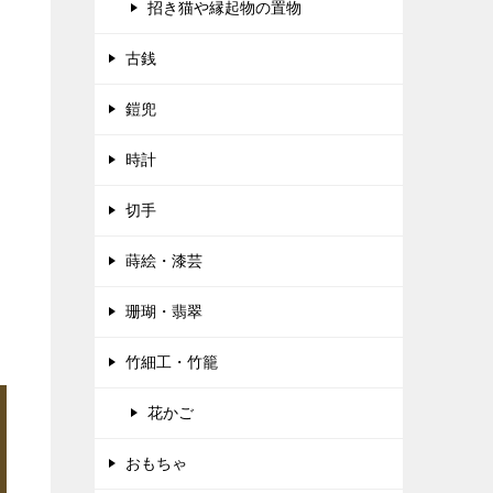
招き猫や縁起物の置物
古銭
鎧兜
時計
切手
蒔絵・漆芸
珊瑚・翡翠
竹細工・竹籠
花かご
おもちゃ