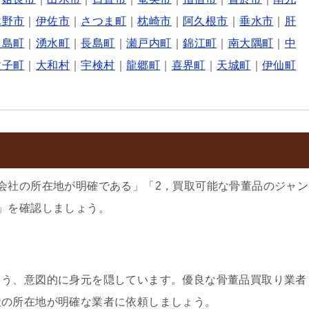
木野市
｜
伊佐市
｜
さつま町
｜
枕崎市
｜
阿久根市
｜
垂水市
｜
肝
之島町
｜
湧水町
｜
長島町
｜
瀬戸内町
｜
錦江町
｜
南大隅町
｜
中
種子町
｜
大和村
｜
宇検村
｜
龍郷町
｜
喜界町
｜
天城町
｜
伊仙町
会社の所在地が明確である」「2，買取可能な骨董品のジャン
」を確認しましょう。
よう、意図的に身元を隠しています。優良な骨董品買取り業者
社の所在地が明確な業者に依頼しましょう。