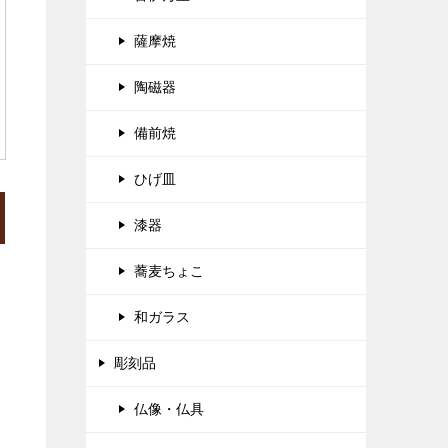
薩摩焼
陶磁器
備前焼
ひげ皿
漆器
蕎麦ちょこ
和ガラス
彫刻品
仏像・仏具