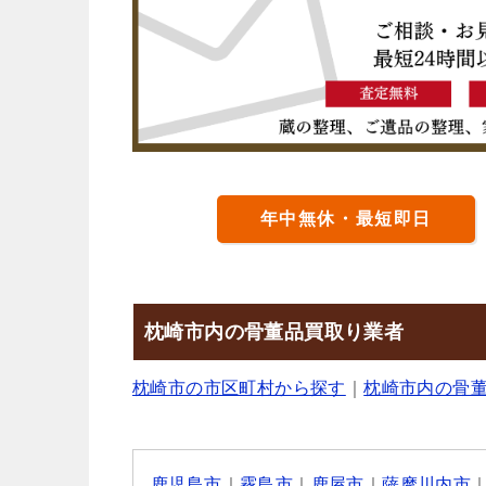
年中無休・最短即日
枕崎市内の骨董品買取り業者
枕崎市の市区町村から探す
｜
枕崎市内の骨
鹿児島市
｜
霧島市
｜
鹿屋市
｜
薩摩川内市