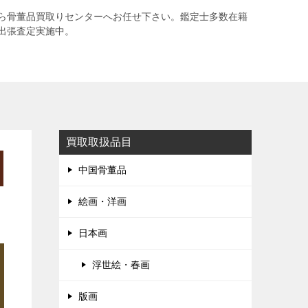
ら骨董品買取りセンターへお任せ下さい。鑑定士多数在籍
出張査定実施中。
買取取扱品目
中国骨董品
絵画・洋画
日本画
浮世絵・春画
版画