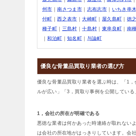
州市
｜
南さつま市
｜
志布志市
｜
いちき串
付町
｜
西之表市
｜
大崎町
｜
屋久島町
｜
徳
種子町
｜
三島村
｜
十島村
｜
東串良町
｜
南
｜
和泊町
｜
知名町
｜
与論町
優良な骨董品買取り業者の選び方
優良な骨董品買取り業者を選ぶ時は、「1，
ルが広い」「3，買取り事例を公開している
1，会社の所在が明確である
悪徳な業者は何かあった時連絡が取れない
は会社の所在地がはっきりしています。会