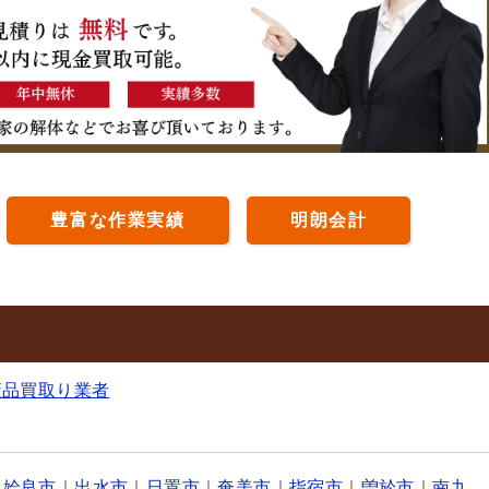
豊富な作業実績
明朗会計
董品買取り業者
｜
姶良市
｜
出水市
｜
日置市
｜
奄美市
｜
指宿市
｜
曽於市
｜
南九