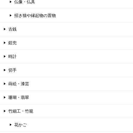
仏像・仏具
招き猫や縁起物の置物
古銭
鎧兜
時計
切手
蒔絵・漆芸
珊瑚・翡翠
竹細工・竹籠
花かご