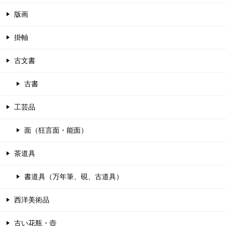
版画
掛軸
古文書
古書
工芸品
面（狂言面・能面）
茶道具
書道具（万年筆、硯、古道具）
西洋美術品
古い花瓶・壺