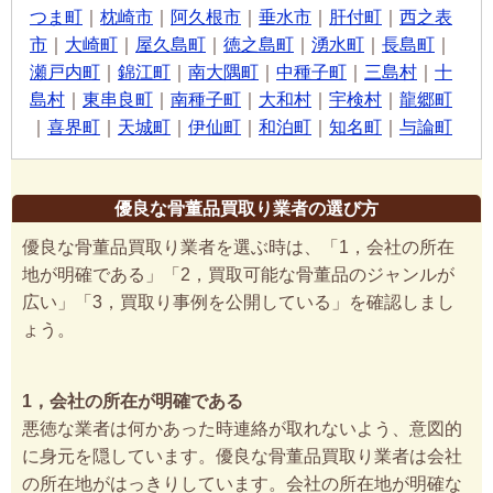
つま町
｜
枕崎市
｜
阿久根市
｜
垂水市
｜
肝付町
｜
西之表
市
｜
大崎町
｜
屋久島町
｜
徳之島町
｜
湧水町
｜
長島町
｜
瀬戸内町
｜
錦江町
｜
南大隅町
｜
中種子町
｜
三島村
｜
十
島村
｜
東串良町
｜
南種子町
｜
大和村
｜
宇検村
｜
龍郷町
｜
喜界町
｜
天城町
｜
伊仙町
｜
和泊町
｜
知名町
｜
与論町
優良な骨董品買取り業者の選び方
優良な骨董品買取り業者を選ぶ時は、「1，会社の所在
地が明確である」「2，買取可能な骨董品のジャンルが
広い」「3，買取り事例を公開している」を確認しまし
ょう。
1，会社の所在が明確である
悪徳な業者は何かあった時連絡が取れないよう、意図的
に身元を隠しています。優良な骨董品買取り業者は会社
の所在地がはっきりしています。会社の所在地が明確な