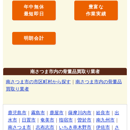
年中無休
豊富な
最短即日
作業実績
明朗会計
南さつま市内の骨董品買取り業者
南さつま市の市区町村から探す
｜
南さつま市内の骨董品
買取り業者
鹿児島市
｜
霧島市
｜
鹿屋市
｜
薩摩川内市
｜
姶良市
｜
出
水市
｜
日置市
｜
奄美市
｜
指宿市
｜
曽於市
｜
南九州市
｜
南さつま市
｜
志布志市
｜
いちき串木野市
｜
伊佐市
｜
さ