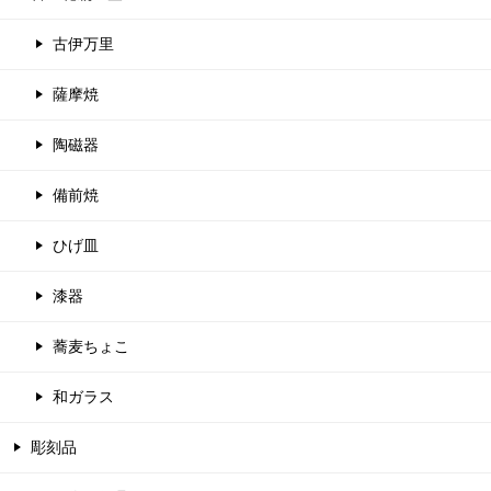
古伊万里
薩摩焼
陶磁器
備前焼
ひげ皿
漆器
蕎麦ちょこ
和ガラス
彫刻品