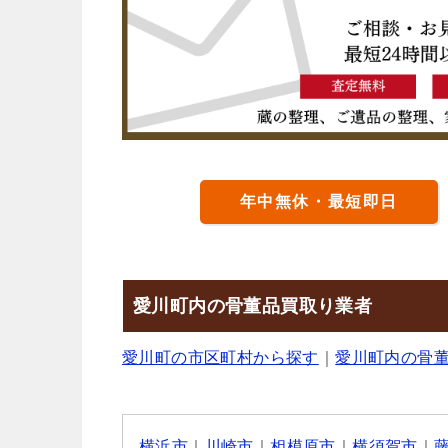
年中無休・最短即日
愛川町内の骨董品買取り業者
愛川町の市区町村から探す
｜
愛川町内の骨
横浜市
｜
川崎市
｜
相模原市
｜
横須賀市
｜