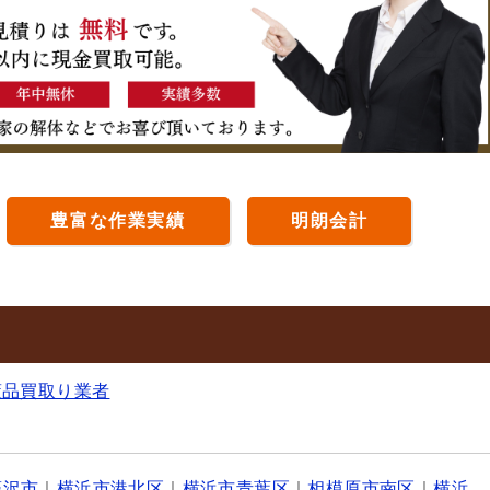
豊富な作業実績
明朗会計
董品買取り業者
藤沢市
｜
横浜市港北区
｜
横浜市青葉区
｜
相模原市南区
｜
横浜