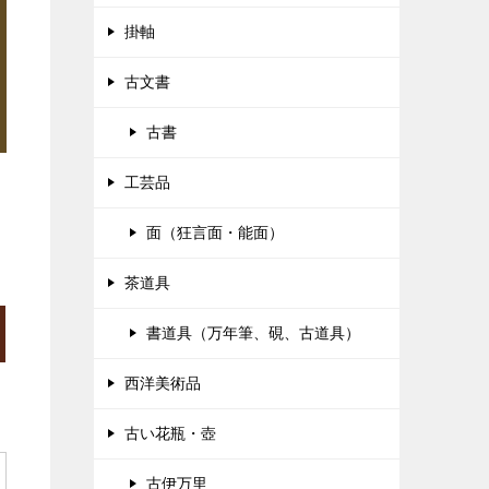
掛軸
古文書
古書
工芸品
面（狂言面・能面）
茶道具
書道具（万年筆、硯、古道具）
西洋美術品
古い花瓶・壺
古伊万里