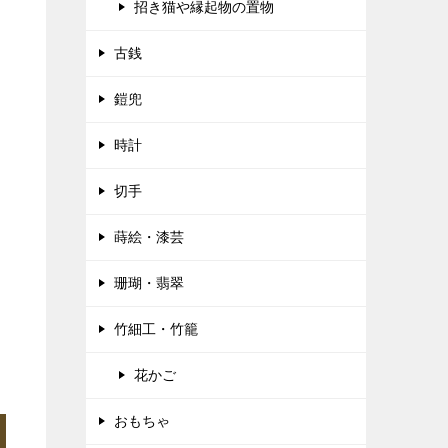
招き猫や縁起物の置物
古銭
鎧兜
時計
切手
蒔絵・漆芸
珊瑚・翡翠
竹細工・竹籠
花かご
おもちゃ