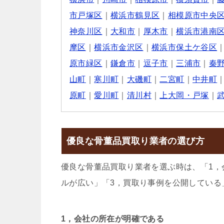
市戸塚区
｜
横浜市鶴見区
｜
相模原市中央
神奈川区
｜
大和市
｜
厚木市
｜
横浜市港南
摩区
｜
横浜市金沢区
｜
横浜市保土ケ谷区
原市緑区
｜
鎌倉市
｜
逗子市
｜
三浦市
｜
秦
山町
｜
寒川町
｜
大磯町
｜
二宮町
｜
中井町
原町
｜
愛川町
｜
清川村
｜
上大岡・戸塚
｜
優良な骨董品買取り業者の選び方
優良な骨董品買取り業者を選ぶ時は、「1，
ルが広い」「3，買取り事例を公開している
1，会社の所在が明確である