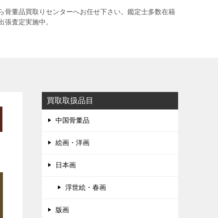
ら骨董品買取りセンターへお任せ下さい。鑑定士多数在籍
出張査定実施中。
買取取扱品目
中国骨董品
絵画・洋画
日本画
浮世絵・春画
版画