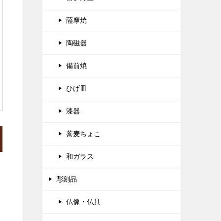
薩摩焼
陶磁器
備前焼
ひげ皿
漆器
蕎麦ちょこ
和ガラス
彫刻品
仏像・仏具